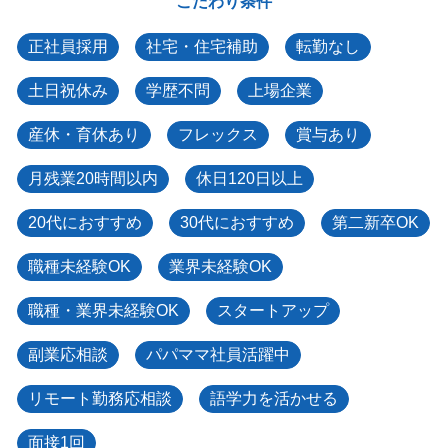
こだわり条件
正社員採用
社宅・住宅補助
転勤なし
土日祝休み
学歴不問
上場企業
産休・育休あり
フレックス
賞与あり
月残業20時間以内
休日120日以上
20代におすすめ
30代におすすめ
第二新卒OK
職種未経験OK
業界未経験OK
職種・業界未経験OK
スタートアップ
副業応相談
パパママ社員活躍中
リモート勤務応相談
語学力を活かせる
面接1回