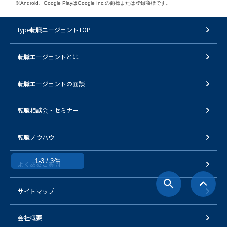
※Android、Google PlayはGoogle Inc.の商標または登録商標です。
type転職エージェントTOP
転職エージェントとは
転職エージェントの面談
転職相談会・セミナー
転職ノウハウ
1-3 / 3件
よくあるご質問
サイトマップ
会社概要