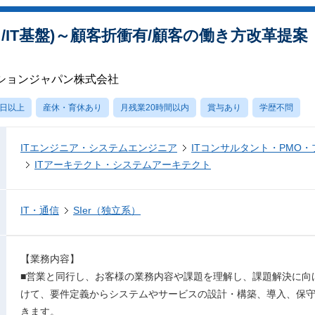
インフラ/IT基盤)～顧客折衝有/顧客の働き方改革
ションジャパン株式会社
0日以上
産休・育休あり
月残業20時間以内
賞与あり
学歴不問
ITエンジニア・システムエンジニア
ITコンサルタント・PMO
ITアーキテクト・システムアーキテクト
IT・通信
SIer（独立系）
【業務内容】
■営業と同行し、お客様の業務内容や課題を理解し、課題解決に向
けて、要件定義からシステムやサービスの設計・構築、導入、保
きます。