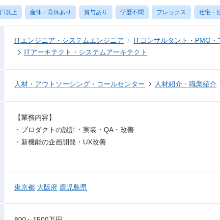
0日以上
産休・育休あり
賞与あり
学歴不問
フレックス
社宅・
ITエンジニア・システムエンジニア
ITコンサルタント・PMO
ITアーキテクト・システムアーキテクト
人材・アウトソーシング・コールセンター
人材紹介・職業紹介
【業務内容】
・プロダクトの設計・実装・QA・改善
・新機能の企画開発・UX改善
東京都
大阪府
鹿児島県
800～1500万円