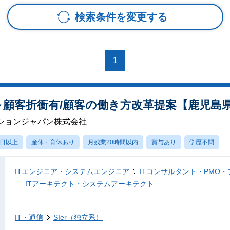
検索条件を変更する
1
M/PL)～顧客折衝有/顧客の働き方改革提案【鹿児
ションジャパン株式会社
0日以上
産休・育休あり
月残業20時間以内
賞与あり
学歴不問
ITエンジニア・システムエンジニア
ITコンサルタント・PMO
ITアーキテクト・システムアーキテクト
IT・通信
SIer（独立系）