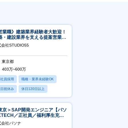
営業職》建築業界経験者大歓迎！
築・建設業界を支える提案営業職
年休125日◎フレックス
会社STUDIO55
東京都
403万~600万
正社員採用
職種・業界未経験OK
土日祝休み
休日120日以上
産休・育休あり
東京＞SAP開発エンジニア【パソ
XTECH／正社員／福利厚生充実
】
式会社パソナ