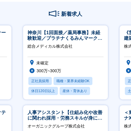
新着求人
ナー
神奈川【1回面接／薬局事務】未経
《
験歓迎／プラチナくるみんマーク取
建
得／月平均残業13h／年休126日
│
総合メディカル株式会社
株式
未確定
300万~300万
正社員採用
職種・業界未経験OK
休日120日以上
産休・育休あり
月残業20時間以内
ケテ
人事アシスタント【仕組み化や改善
＜
に関われ採用・労務スキルが身につ
ナ
く環境／年商120億円超の事業会
◎
オーガニックグループ株式会社
株
社】