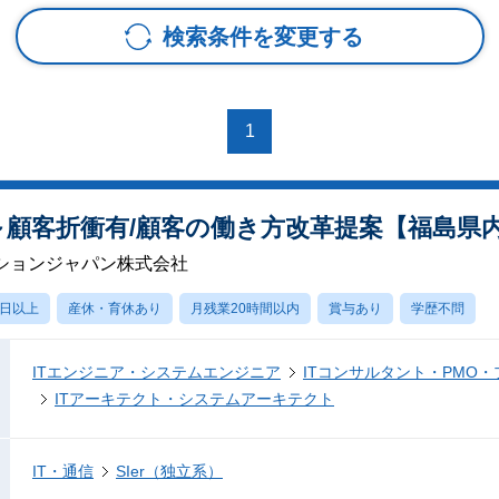
検索条件を変更する
1
M/PL)～顧客折衝有/顧客の働き方改革提案【福島
ションジャパン株式会社
0日以上
産休・育休あり
月残業20時間以内
賞与あり
学歴不問
ITエンジニア・システムエンジニア
ITコンサルタント・PMO
ITアーキテクト・システムアーキテクト
IT・通信
SIer（独立系）