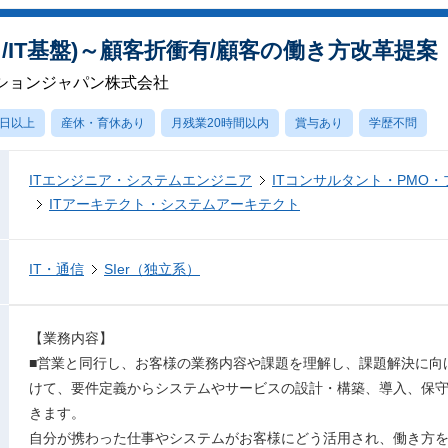
インフラ/IT基盤)～顧客折衝有/顧客の働き方改革
ションジャパン株式会社
0日以上
産休・育休あり
月残業20時間以内
賞与あり
学歴不問
ITエンジニア・システムエンジニア
ITコンサルタント・PMO
ITアーキテクト・システムアーキテクト
IT・通信
SIer（独立系）
【業務内容】
■営業と同行し、お客様の業務内容や課題を理解し、課題解決に向
けて、要件定義からシステムやサービスの設計・構築、導入、保
きます。
自分が携わった仕事やシステムがお客様にどう活用され、働き方