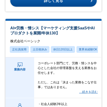
詳しく見る
AI×労務・情シス【マーケティング支援SaaSやAI
プロダクトを展開/年休130】
株式会社ベーシック
正社員採用
土日祝休み
休日120日以上
業界未経験OK
産
コーポレート部門にて、労務・情シスを中
心とした会社の管理基盤を支える業務をお
業務内容
任せします。
ただし、これは「決まった業務をこなす仕
事」ではありません。
…続きを読む
・社会人経験2年以上