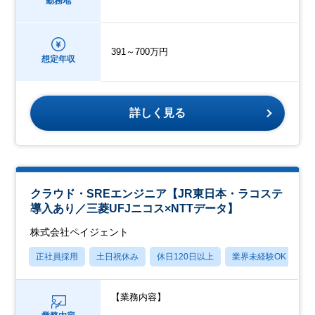
勤務地
391～700万円
想定年収
詳しく見る
クラウド・SREエンジニア【JR東日本・ラコステ
導入あり／三菱UFJニコス×NTTデータ】
株式会社ペイジェント
正社員採用
土日祝休み
休日120日以上
業界未経験OK
月
【業務内容】