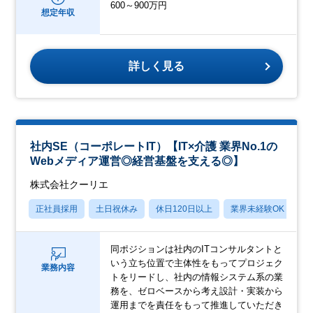
600～900万円
想定年収
詳しく見る
社内SE（コーポレートIT）【IT×介護 業界No.1の
Webメディア運営◎経営基盤を支える◎】
株式会社クーリエ
正社員採用
土日祝休み
休日120日以上
業界未経験OK
産
同ポジションは社内のITコンサルタントと
いう立ち位置で主体性をもってプロジェク
業務内容
トをリードし、社内の情報システム系の業
務を、ゼロベースから考え設計・実装から
運用までを責任をもって推進していただき