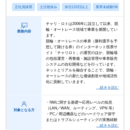
正社員採用
土日祝休み
休日120日以上
業界未経験OK
産
チャリ・ロトは2006年に設立して以来、競
輪・オートレース領域で事業を展開してい
業務内容
ます。
競輪・オートレースの車券（勝利選手を予
想して賭ける券）のインターネット投票サ
イト「チャリロト」の運営のほか、競輪場
の包括運営・再整備・施設管理や車券販売
システムの自社開発などを行っています。
ネットとリアルを融合することで、競輪・
オートレースの新たな価値創造や地域活性
化に貢献していきます。
…続きを読む
・NWに関する基礎〜応用レベルの知見
（LAN／WAN、ルーティング、VPN 等）
対象となる方
・PC／周辺機器などのハードウェア保守
またはトラブルシューティングの実務経験
…続きを読む