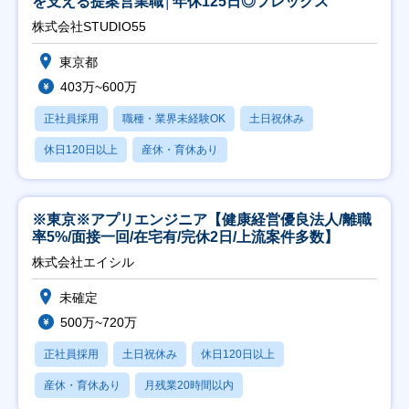
を支える提案営業職│年休125日◎フレックス
株式会社STUDIO55
東京都
403万~600万
正社員採用
職種・業界未経験OK
土日祝休み
休日120日以上
産休・育休あり
※東京※アプリエンジニア【健康経営優良法人/離職
率5%/面接一回/在宅有/完休2日/上流案件多数】
株式会社エイシル
未確定
500万~720万
正社員採用
土日祝休み
休日120日以上
産休・育休あり
月残業20時間以内