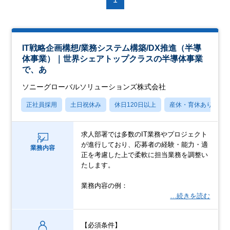
IT戦略企画構想/業務システム構築/DX推進（半導
体事業）｜世界シェアトップクラスの半導体事業
で、あ
ソニーグローバルソリューションズ株式会社
正社員採用
土日祝休み
休日120日以上
産休・育休あり
求人部署では多数のIT業務やプロジェクト
が進行しており、応募者の経験・能力・適
業務内容
正を考慮した上で柔軟に担当業務を調整い
たします。
業務内容の例：
…続きを読む
【必須条件】