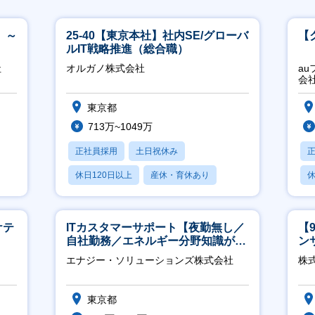
 ～
25-40【東京本社】社内SE/グローバ
【
ルIT戦略推進（総合職）
社
オルガノ株式会社
a
会
東京都
713万~1049万
正社員採用
土日祝休み
休日120日以上
産休・育休あり
休
月残業20時間以内
ケテ
ITカスタマーサポート【夜勤無し／
【
自社勤務／エネルギー分野知識が身
ン
につきます】
ー
エナジー・ソリューションズ株式会社
株式
東京都