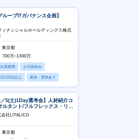
グループITガバナンス企画】
uフィナンシャルホールディングス株式
社
東京都
700万~1300万
正社員採用
土日祝休み
日120日以上
産休・育休あり
賞与あり
9／5(土)1Day選考会】人材紹介コ
サルタント/フルフレックス・リモ
ト/育休最長6年取得可
会社LITALICO
東京都