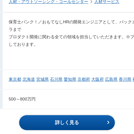
人材・アウトソーシング・コールセンター
人材サービス
保育士バンク！／おもてなしHRの開発エンジニアとして、バック
ラまで
プロダクト開発に関わる全ての領域を担当していただきます。※
しております。
東京都
北海道
宮城県
石川県
愛知県
京都府
大阪府
広島県
香川県
500～800万円
詳しく見る