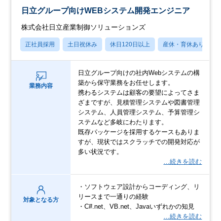
日立グループ向けWEBシステム開発エンジニア
株式会社日立産業制御ソリューションズ
正社員採用
土日祝休み
休日120日以上
産休・育休あり
日立グループ向けの社内Webシステムの構
築から保守業務をお任せします。
業務内容
携わるシステムは顧客の要望によってさま
ざまですが、見積管理システムや図書管理
システム、人員管理システム、予算管理シ
ステムなど多岐にわたります。
既存パッケージを採用するケースもありま
すが、現状ではスクラッチでの開発対応が
多い状況です。
…続きを読む
・ソフトウェア設計からコーディング、リ
リースまで一通りの経験
対象となる方
・C#.net、VB.net、Javaいずれかの知見
…続きを読む