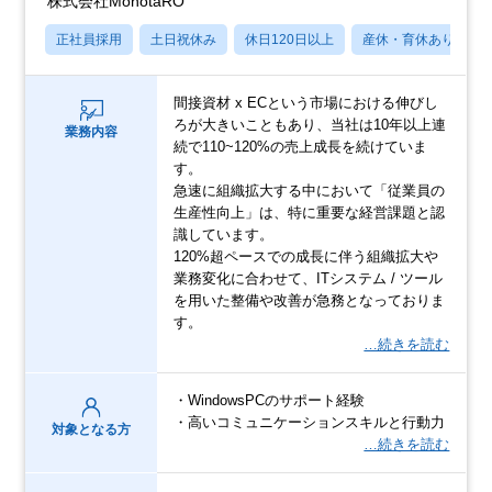
株式会社MonotaRO
正社員採用
土日祝休み
休日120日以上
産休・育休あり
間接資材 x ECという市場における伸びし
ろが大きいこともあり、当社は10年以上連
業務内容
続で110~120%の売上成長を続けていま
す。
急速に組織拡大する中において「従業員の
生産性向上」は、特に重要な経営課題と認
識しています。
120%超ペースでの成長に伴う組織拡大や
業務変化に合わせて、ITシステム / ツール
を用いた整備や改善が急務となっておりま
す。
…続きを読む
・WindowsPCのサポート経験
・高いコミュニケーションスキルと行動力
対象となる方
…続きを読む