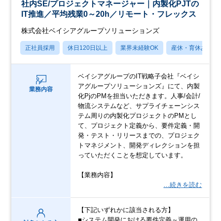
社内SE/プロジェクトマネージャー｜内製化PJTの
IT推進／平均残業0～20h／リモート・フレックス
株式会社ベイシアグループソリューションズ
正社員採用
休日120日以上
業界未経験OK
産休・育休あり
ベイシアグループのIT戦略子会社『ベイシ
アグループソリューションズ』にて、内製
業務内容
化PjのPMを担当いただきます。人事/会計/
物流システムなど、サプライチェーンシス
テム周りの内製化プロジェクトのPMとし
て、プロジェクト定義から、要件定義・開
発・テスト・リリースまでの、プロジェク
トマネジメント、開発ディレクションを担
っていただくことを想定しています。
【業務内容】
…続きを読む
【下記いずれかに該当される方】
■システム開発における要件定義～運用の