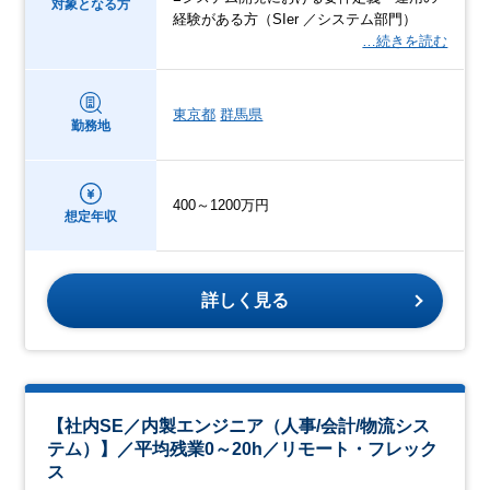
対象となる方
経験がある方（SIer ／システム部門）
…続きを読む
東京都
群馬県
勤務地
400～1200万円
想定年収
詳しく見る
【社内SE／内製エンジニア（人事/会計/物流シス
テム）】／平均残業0～20h／リモート・フレック
ス