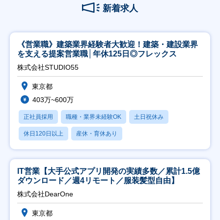
新着求人
《営業職》建築業界経験者大歓迎！建築・建設業界
を支える提案営業職│年休125日◎フレックス
株式会社STUDIO55
東京都
403万~600万
正社員採用
職種・業界未経験OK
土日祝休み
休日120日以上
産休・育休あり
IT営業【大手公式アプリ開発の実績多数／累計1.5億
ダウンロード／週4リモート／服装髪型自由】
株式会社DearOne
東京都