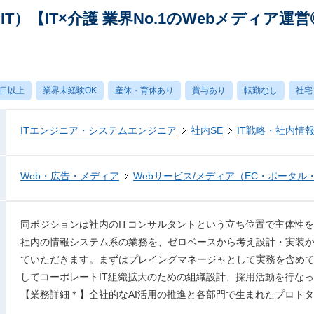
T）【IT×介護 業界No.1のWebメディア
0日以上
業界未経験OK
産休・育休あり
賞与あり
転勤なし
社宅
ITエンジニア・システムエンジニア
社内SE
IT戦略・社内情
Web・広告・メディア
Webサービス/メディア（EC・ポータル
同ポジションは社内のITコンサルタントという立ち位置で主体性
社内の情報システム系の業務を、ゼロベースから考え設計・実装
ていただきます。まずはプレイングマネージャとして実務を含め
してコーポレートIT組織拡大のための組織設計、採用活動を行な
【業務詳細＊】全社的なAI活用の推進と各部門で生まれたプロト