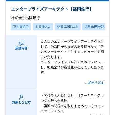
エンタープライズアーキテクト【福岡銀行】
株式会社福岡銀行
正社員採用
土日祝休み
休日120日以上
業界未経験OK
産
１人目のエンタープライズアーキテクトと
して、他部門から提案のある様々なシステ
業務内容
ムのアーキテクトに対するレビューをお願
いいたします。
エンタープライズ（全社）目線でレビュー
し、組織全体の最適化を担っていただきま
す。
…続きを読む
・関係者の相談に乗り、ITアーキテクティ
ングを行った経験
対象となる方
・複数の関係者を取りまとめていくコミュ
ニケーション力