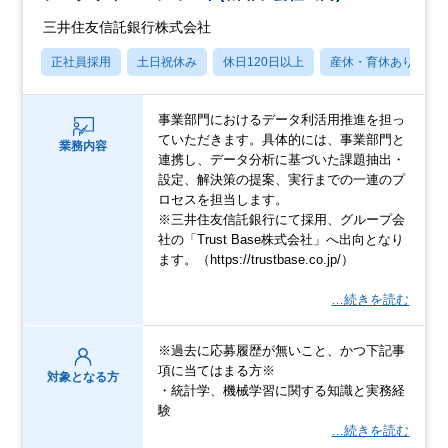
三井住友信託銀行株式会社
正社員採用
土日祝休み
休日120日以上
産休・育休あり
事業部門におけるデータ利活用推進を担っ
ていただきます。具体的には、事業部門と
業務内容
連携し、データ分析に基づいた課題抽出・
設定、解決策の提案、実行までの一連のプ
ロセスを担当します。
※三井住友信託銀行にて採用、グループ会
社の「Trust Base株式会社」へ出向となり
ます。（https://trustbase.co.jp/）
…続きを読む
※過去に応募履歴が無いこと、かつ下記事
項に当てはまる方※
対象となる方
・統計学、機械学習に関する知識と実務経
験
…続きを読む