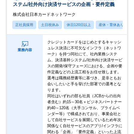
ステム/社外向け決済サービスの企画・要件定義
株式会社日本カードネットワーク
正社員採用
土日祝休み
休日120日以上
産休・育休あり
クレジットカードをはじめとするキャッシ
ュレス決済に不可欠なインフラ（ネットワ
業務内容
ーク）を持つ同社にて、社内業務システ
ム、決済基幹システム/社外向け決済サービ
スの開発/保守フェーズにおける、企画や要
件定義などの上流工程をお任せ致します。
選考は職務経歴書等に基づき、是非ともお
会いしたいと手を挙げた部署での選考とな
ります。
同社はいずれの部も社員（JCBからの出向
者含む）約15～30名＋ビジネスパートナー
約40～120名（大手コンサル、プライムベ
ンダー等）で構成されており、事業会社と
して自社サービスを展開しているため年次
関係なく自社サービスのアプリ/インフラに
関わる「企画」「要件定義」といった上流