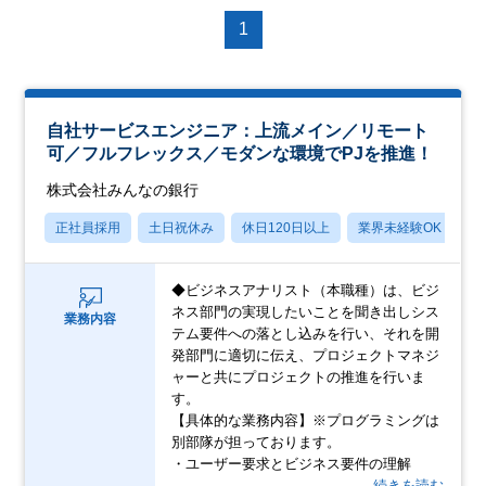
1
自社サービスエンジニア：上流メイン／リモート
可／フルフレックス／モダンな環境でPJを推進！
株式会社みんなの銀行
正社員採用
土日祝休み
休日120日以上
業界未経験OK
産
◆ビジネスアナリスト（本職種）は、ビジ
ネス部門の実現したいことを聞き出しシス
業務内容
テム要件への落とし込みを行い、それを開
発部門に適切に伝え、プロジェクトマネジ
ャーと共にプロジェクトの推進を行いま
す。
【具体的な業務内容】※プログラミングは
別部隊が担っております。
・ユーザー要求とビジネス要件の理解
…続きを読む