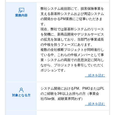
弊社システム統括部にて、損害保険事業を
支える新基幹システムおよび周辺システム
業務内容
の開発かかるPM業務にご従事いただきま
す。
現在、弊社では新基幹システムのリリース
を契機に、新商品開発やデジタルサービス
の拡充を加速しており、当部門が事業成長
の中核を担うフェーズにあります。
複数の全社横断プロジェクトが同時進行し
ている中、これらの中核メンバーとして事
業・システムの両面での意思決定に関与し
ながら、プロジェクトを牽引していただく
ポジションです。
…続きを読む
システム開発におけるPM、PMOまたはPL
のご経験を3年以上お持ちの方（事業会
対象となる方
社/SIer側、経験業界問わず）
…続きを読む