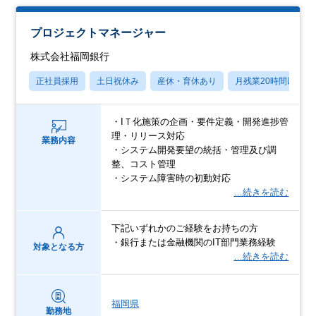
プロジェクトマネージャー
株式会社福岡銀行
正社員採用
土日祝休み
産休・育休あり
月残業20時間以内
・IＴ化施策の企画・要件定義・開発進捗管
理・リリース対応
業務内容
・システム開発要望の統括・管理及び調
整、コスト管理
・システム障害時の初動対応
…続きを読む
下記いずれかのご経験をお持ちの方
・銀行または金融機関のIT部門業務経験
対象となる方
…続きを読む
福岡県
勤務地