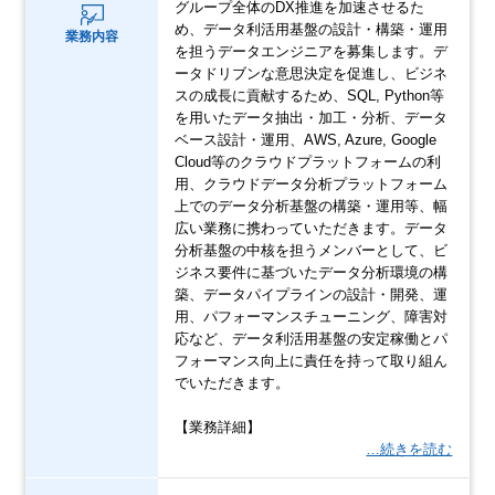
グループ全体のDX推進を加速させるた
め、データ利活用基盤の設計・構築・運用
業務内容
を担うデータエンジニアを募集します。デ
ータドリブンな意思決定を促進し、ビジネ
スの成長に貢献するため、SQL, Python等
を用いたデータ抽出・加工・分析、データ
ベース設計・運用、AWS, Azure, Google
Cloud等のクラウドプラットフォームの利
用、クラウドデータ分析プラットフォーム
上でのデータ分析基盤の構築・運用等、幅
広い業務に携わっていただきます。データ
分析基盤の中核を担うメンバーとして、ビ
ジネス要件に基づいたデータ分析環境の構
築、データパイプラインの設計・開発、運
用、パフォーマンスチューニング、障害対
応など、データ利活用基盤の安定稼働とパ
フォーマンス向上に責任を持って取り組ん
でいただきます。
【業務詳細】
…続きを読む