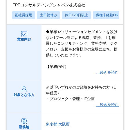
FPTコンサルティングジャパン株式会社
正社員採用
土日祝休み
休日120日以上
職種未経験OK
転
◆業界やソリューションセグメントを設け
ない1プール制による戦略、業務、ITを網
業務内容
羅したコンサルティング、業務支援、テク
ノロジー支援をお客様側の立場に立ち、提
供していただけます。
【業務内容】
…続きを読む
※以下いずれかのご経験をお持ちの方（1
年程度）
対象となる方
・プロジェクト管理・IT企画
…続きを読む
東京都
大阪府
勤務地