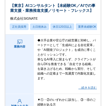
【東京】AIコンサルタント【未経験OK／AIでの事
業支援・業務推進支援／リモート・フレックス】
株式会社SIGNATE
正社員採用
土日祝休み
休日120日以上
業界未経験OK
産
◆大手企業や官公庁の経営層と対峙し、パ
ートナーとして「生成AIによる全社変革」
業務内容
や「AI開発プロジェクト」を成功に導くこ
とがミッションです。
単なるAI導入に留まらず、クライアントが
自らDXを推進できる「自走できる組織」
を築き上げるため、戦略から実行、そして
組織への定着まで一気通貫で内製化支援し
ます。
…続きを読む
▼①・②のいずれかに該当し、③・④のご
経験がある方
対象となる方