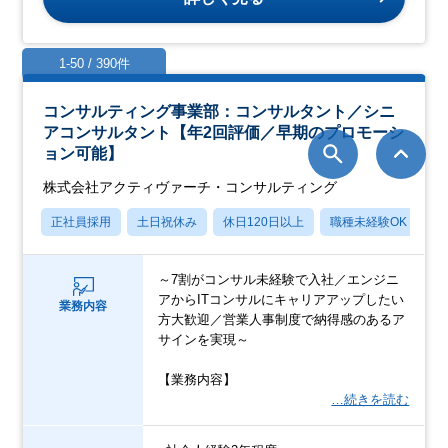
1-50 / 390件
コンサルティング事業部：コンサルタント／シニ
アコンサルタント【年2回評価／早期のプロモーシ
ョン可能】
株式会社アクティヴァーチ・コンサルティング
正社員採用
土日祝休み
休日120日以上
職種未経験OK
産
～7割がコンサル未経験で入社／エンジニ
アからITコンサルにキャリアアップしたい
業務内容
方大歓迎／営業人事制度で納得感のあるア
サインを実現～
【業務内容】
…続きを読む