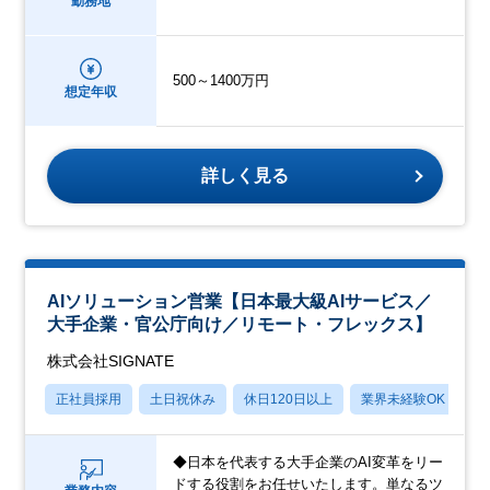
勤務地
500～1400万円
想定年収
詳しく見る
AIソリューション営業【日本最大級AIサービス／
大手企業・官公庁向け／リモート・フレックス】
株式会社SIGNATE
正社員採用
土日祝休み
休日120日以上
業界未経験OK
産
◆日本を代表する大手企業のAI変革をリー
ドする役割をお任せいたします。単なるツ