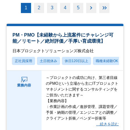
1
2
3
4
5
PM・PMO【未経験から上流案件にチャレンジ可
能／リモート／絶対評価／手厚い育成環境】
日本プロジェクトソリューションズ株式会社
正社員採用
土日祝休み
休日120日以上
職種未経験OK
産
～プロジェクトの成功に向け、第三者目線
のPMOという立場から主にITプロジェクト
業務内容
マネジメントに関するコンサルティングを
ご担当いただきます～
【業務内容】
：作業計画の作成／進捗管理、課題管理／
予算・納期の管理／エンジニアとの調整／
クライアント折衝／ベンダー折衝等
…続きを読む