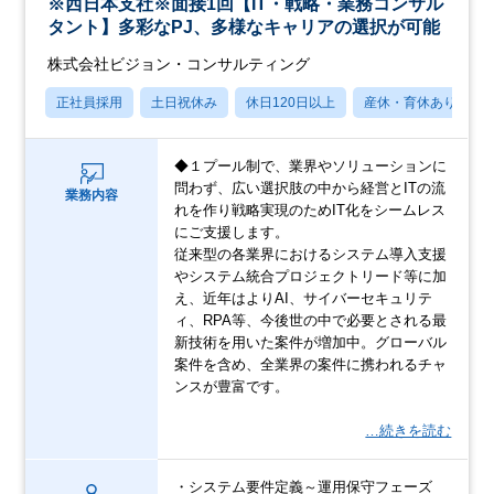
※西日本支社※面接1回【IT・戦略・業務コンサル
タント】多彩なPJ、多様なキャリアの選択が可能
株式会社ビジョン・コンサルティング
正社員採用
土日祝休み
休日120日以上
産休・育休あり
◆１プール制で、業界やソリューションに
問わず、広い選択肢の中から経営とITの流
業務内容
れを作り戦略実現のためIT化をシームレス
にご支援します。
従来型の各業界におけるシステム導入支援
やシステム統合プロジェクトリード等に加
え、近年はよりAI、サイバーセキュリテ
ィ、RPA等、今後世の中で必要とされる最
新技術を用いた案件が増加中。グローバル
案件を含め、全業界の案件に携われるチャ
ンスが豊富です。
…続きを読む
・システム要件定義～運用保守フェーズ