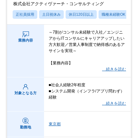
株式会社アクティヴァーチ・コンサルティング
正社員採用
土日祝休み
休日120日以上
職種未経験OK
産
～7割がコンサル未経験で入社／エンジニ
アからITコンサルにキャリアアップしたい
業務内容
方大歓迎／営業人事制度で納得感のあるア
サインを実現～
【業務内容】
…続きを読む
■社会人経験2年程度
■システム開発（インフラ/アプリ問わず）
対象となる方
経験
…続きを読む
東京都
勤務地