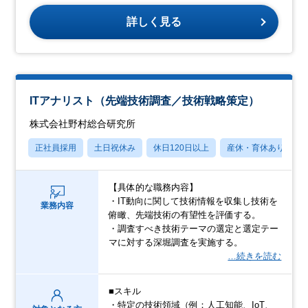
詳しく見る
ITアナリスト（先端技術調査／技術戦略策定）
株式会社野村総合研究所
正社員採用
土日祝休み
休日120日以上
産休・育休あり
【具体的な職務内容】
・IT動向に関して技術情報を収集し技術を
業務内容
俯瞰、先端技術の有望性を評価する。
・調査すべき技術テーマの選定と選定テー
マに対する深堀調査を実施する。
…続きを読む
■スキル
・特定の技術領域（例：人工知能、IoT、