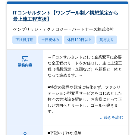
ITコンサルタント【ワンプール制／構想策定から
最上流工程支援】
ケンブリッジ・テクノロジー・パートナーズ株式会社
正社員採用
土日祝休み
休日120日以上
賞与あり
～ITコンサルタントとして企業変革に必要
な全工程のリードをお任せし、主に上流工
業務内容
程（構想策定・企画など）を顧客と一体と
なって進めます。～
■特定の業界や領域に特化せず、ファシリ
テーション型変革サービスをはじめとした
数々の方法論を駆使し、お客様にとって正
しい方向へとリードし、ゴールへ導きま
す。
…続きを読む
■下記いずれか必須