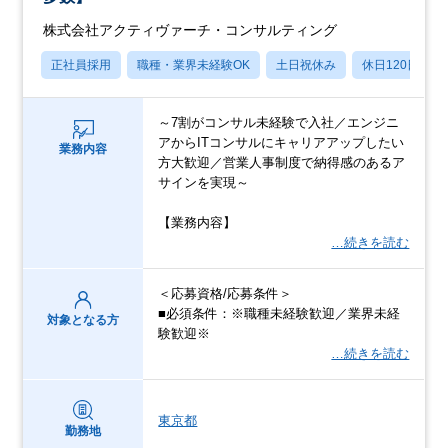
株式会社アクティヴァーチ・コンサルティング
正社員採用
職種・業界未経験OK
土日祝休み
休日120日以上
～7割がコンサル未経験で入社／エンジニ
アからITコンサルにキャリアアップしたい
業務内容
方大歓迎／営業人事制度で納得感のあるア
サインを実現～
【業務内容】
…続きを読む
＜応募資格/応募条件＞
■必須条件：※職種未経験歓迎／業界未経
対象となる方
験歓迎※
…続きを読む
東京都
勤務地