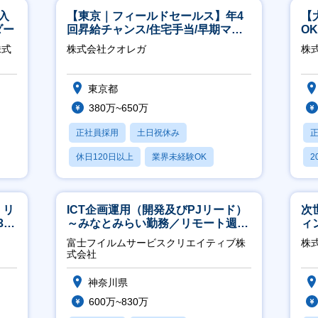
入
【東京｜フィールドセールス】年4
【
ダー
回昇給チャンス/住宅手当/早期マネ
O
ジメント機会あり！
万
株式
株式会社クオレガ
株式
東京都
380万~650万
正社員採用
土日祝休み
休日120日以上
業界未経験OK
2
産休・育休あり
休
】リ
ICT企画運用（開発及びPJリード）
次
40
～みなとみらい勤務／リモート週
ィ
2OK／業務改善～
富士フイルムサービスクリエイティブ株
株
式会社
神奈川県
600万~830万