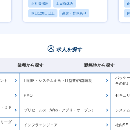
正社員採用
土日祝休み
休日120日以上
産休・育休あり
休
月残業20時間以内
求人を探す
業種から探す
勤務地から探す
パッケー
タント
IT戦略・システム企画・IT監査/内部統制
その他
PMO
セキュ
ィ・ミド
プリセールス（Web・アプリ・オープン）
システ
トリーダ
インフラエンジニア
社内SE