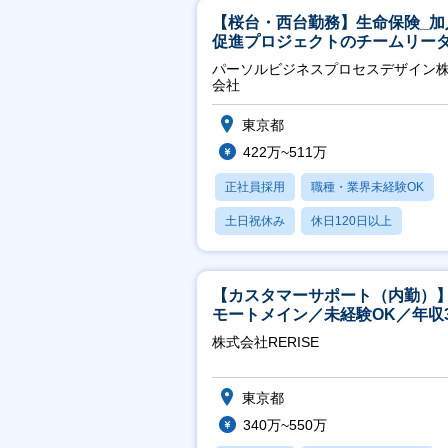
【桜台・西台勤務】生命保険_加
促進プロジェクトのチームリー
パーソルビジネスプロセスデザイン
会社
東京都
422万~511万
正社員採用
職種・業界未経験OK
土日祝休み
休日120日以上
産休・育休あり
【カスタマーサポート（内勤）
モートメイン／未経験OK／年収3
万～／年間休日125日
株式会社RERISE
東京都
340万~550万