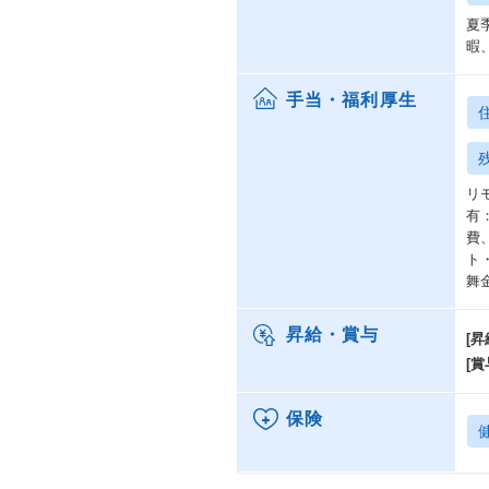
夏
暇
手当・福利厚生
リ
有
費
ト
舞
昇給・賞与
[昇
[賞
保険