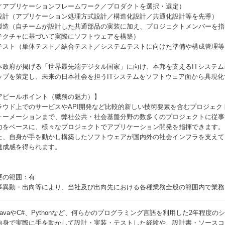
／アプリケーションフレームワーク／プロダクトを選択・選定）
設計（アプリケーション処理方式設計／構造化設計／共通化設計等を先導）
製造（自チームが設計した共通部品の実装に加え、プロジェクトメンバーを指
テクチャに基づいて実際にソフトウェアを構築）
テスト（単体テスト／結合テスト／システムテストに向けた準備や構成管理等
本政府が掲げる「世界最先端デジタル国家」に向け、本邦を支えるITシステ
ップを策定し、未来の日本社会を担うITシステムをソフトウェア面から具現
アピールポイント（職務の魅力）】
ラウド上でのサービスやAPI開発など比較的新しい技術要素を含むプロジェ
ォーメーションまで、弊社公共・社会基盤分野の数多くのプロジェクトに従事
力をベースに、様々なプロジェクトでアプリケーション開発を指揮できます。
た、自身が手を動かし構築したソフトウェアが国内外の社会インフラを支えて
達成感を得られます。
更の範囲：有
事異動・出向等により、当社及び出向先における各種業務全般の範囲内で業務
JavaやC#、Pythonなど、何らかのプログラミング言語を利用した2年程度の
自身で実際に手を動かして設計・実装・テストした経験や、設計書・ソースコ