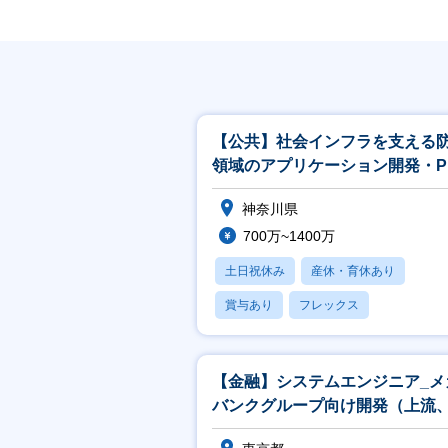
【公共】社会インフラを支える
領域のアプリケーション開発・P
／PL候補<488>
神奈川県
700万~1400万
土日祝休み
産休・育休あり
賞与あり
フレックス
社宅・住宅補助
【金融】システムエンジニア_メ
バンクグループ向け開発（上流
発リーダ）担当