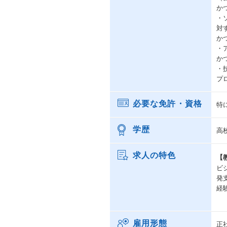
か
・
対
か
・
か
・
プ
必要な免許・資格
特
学歴
高
求人の特色
【
ビ
発
経
雇用形態
正