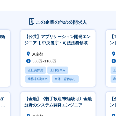
この企業の他の公開求人
防衛
【公共】アプリケーション開発エン
【
M
ジニア【 中央省庁・司法法務領域】
ン
<564>
こ
東京都
550万~1100万
正社員採用
土日祝休み
業界未経験OK
産休・育休あり
賞与あり
ガ
【金融】《若手歓迎/未経験可》金融
【
、開
分野のシステム開発エンジニア
ント