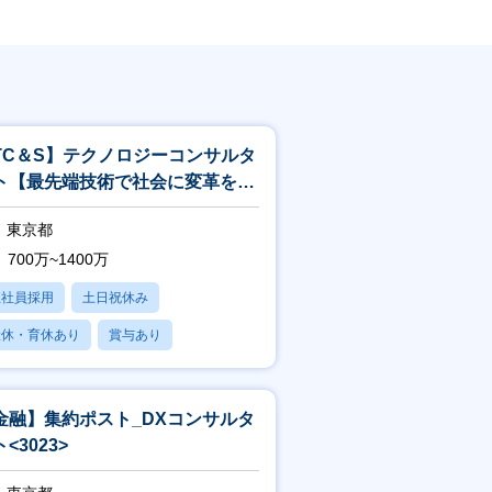
TC＆S】テクノロジーコンサルタ
ト【最先端技術で社会に変革を起
すITコンサル】<244>
東京都
700万~1400万
正社員採用
土日祝休み
産休・育休あり
賞与あり
フレックス
金融】集約ポスト_DXコンサルタ
<3023>