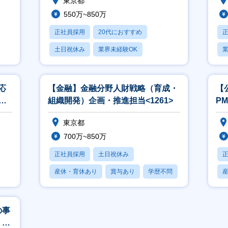
東京都
550万~850万
正社員採用
20代におすすめ
土日祝休み
業界未経験OK
業
産休・育休あり
応
【金融】金融分野人財戦略（育成・
【
融
組織開発）企画・推進担当<1261>
P
＞
東京都
700万~850万
正社員採用
土日祝休み
産休・育休あり
賞与あり
学歴不問
の事
・イ