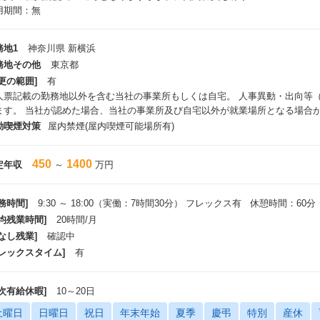
用期間：無
務地1
神奈川県 新横浜
務地その他
東京都
更の範囲]
有
人票記載の勤務地以外を含む当社の事業所もしくは自宅。 人事異動・出向等
ます。 当社が認めた場合、当社の事業所及び自宅以外が就業場所となる場合
動喫煙対策
屋内禁煙(屋内喫煙可能場所有)
450
1400
定年収
～
万円
務時間]
9:30 ～ 18:00（実働：7時間30分） フレックス有 休憩時間：60分
平均残業時間]
20時間/月
なし残業]
確認中
フレックスタイム]
有
年次有給休暇]
10～20日
土曜日
日曜日
祝日
年末年始
夏季
慶弔
特別
産休