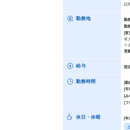
試
勤務地
勤
勤
[変
求
り
受
給与
想
勤務時間
[勤
[
[み
[
休日・休暇
[