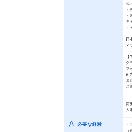
式
・
・
キ
・
日
マ
【
ク
フ
術
ま
と
変
人
必要な経験
・
（