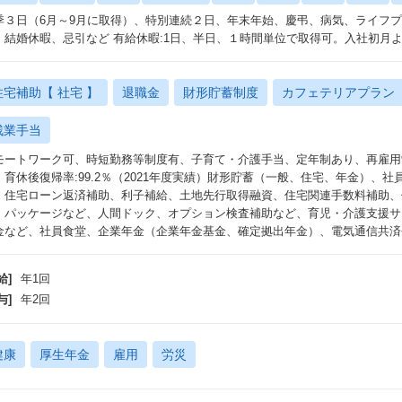
季３日（6月～9月に取得）、特別連続２日、年末年始、慶弔、病気、ライフ
、結婚休暇、忌引など 有給休暇:1日、半日、１時間単位で取得可。入社初月
住宅補助【 社宅 】
退職金
財形貯蓄制度
カフェテリアプラン
残業手当
モートワーク可、時短勤務等制度有、子育て・介護手当、定年制あり、再雇用
：育休後復帰率:99.2％（2021年度実績）財形貯蓄（一般、住宅、年金）、
、住宅ローン返済補助、利子補給、土地先行取得融資、住宅関連手数料補助、
・パッケージなど、人間ドック、オプション検査補助など、育児・介護支援サ
金など、社員食堂、企業年金（企業年金基金、確定拠出年金）、電気通信共済会
給]
年1回
与]
年2回
健康
厚生年金
雇用
労災