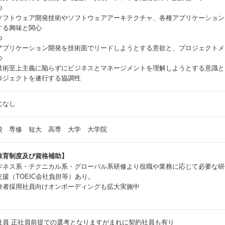
つ
ソフトウェア開発技術やソフトウェアアーキテクチャ、各種アプリケーション
する興味と関心
つ
アプリケーション開発を技術面でリードしようとする意欲と、プロジェクトメ
つ
技術至上主義に陥らずにビジネスとマネージメントを理解しようとする意識と
ロジェクトを遂行する協調性
になし
校 専修 短大 高専 大学 大学院
教育制度及び資格補助】
ジネス系・テクニカル系・グローバル系研修より役職や業務に応じて必要な研
支援（TOEIC会社負担等）あり。
験者採用社員向けオンボーディングも拡大実施中
社員
正社員前提での選考となりますがまれに契約社員も有り