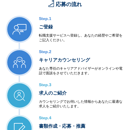
・家電機器制御
応募の流れ
・工場制御
＜社会・公共制御開発＞
・衛星・航空制御
Step.1
・交通機関・車輌制御
ご登録
・ビル・店舗設備制御
・電力・エネルギー制御
転職支援サービスへ登録し、あなたの経歴やご希望を
ご記入ください。
・通信インフラ制御
＜半導体等ハードウェア開発＞
Step.2
・LSI・FPGA設計
・電子回路設計・生産
キャリアカウンセリング
あなた専任のキャリアアドバイザーがオンラインや電
◆アウトソーシングサービス
話で面談をさせていただきます。
＜システム運用保守サービス＞
・業務運用
Step.3
・オペレーション
求人のご紹介
・ネットワーク管理
・ファシリティ管理
カウンセリングでお伺いした情報からあなたに最適な
・ヘルプデスク
求人をご紹介いたします。
＜インターネットサービス＞
・データセンター
Step.4
・ハウジング・ホスティング
書類作成・応募・推薦
・セキュリティ