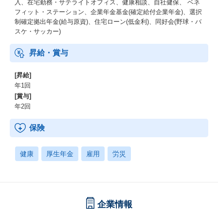
入、在宅勤務・サテライトオフィス、健康相談、自社健保、 ベネ
フィット・ステーション、企業年金基金(確定給付企業年金)、選択
制確定拠出年金(給与原資)、住宅ローン(低金利)、同好会(野球・バ
スケ・サッカー)
昇給・賞与
[昇給]
年1回
[賞与]
年2回
保険
健康
厚生年金
雇用
労災
企業情報