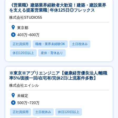
《営業職》建築業界経験者大歓迎！建築・建設業界
を支える提案営業職│年休125日◎フレックス
株式会社STUDIO55
東京都
403万~600万
正社員採用
職種・業界未経験OK
土日祝休み
休日120日以上
産休・育休あり
※東京※アプリエンジニア【健康経営優良法人/離職
率5%/面接一回/在宅有/完休2日/上流案件多数】
株式会社エイシル
未確定
500万~720万
正社員採用
土日祝休み
休日120日以上