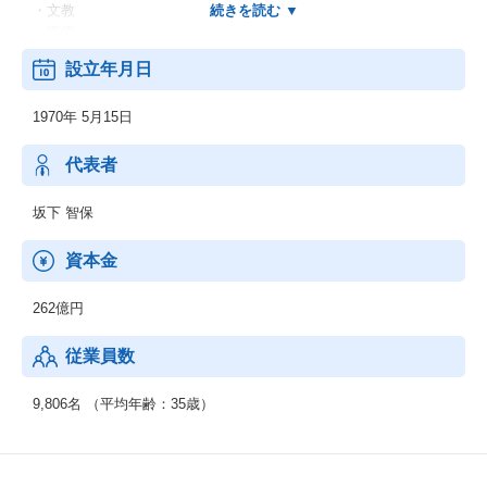
・文教
・医療
・他
設立年月日
＜業務別＞
・EC
1970年 5月15日
・CRM
・SFA
・SCM
代表者
・ERP
・WEB
坂下 智保
・他
＜IT基盤、ネットワーク＞
資本金
・ネットワーク
・セキュリティ
262億円
・先端IT
・ミドルウェア
従業員数
◆制御系システムサービス
＜移動体通信制御開発＞
9,806名 （平均年齢：35歳）
・移動体通信端末
・交換機・基地局システム
＜産業用制御開発＞