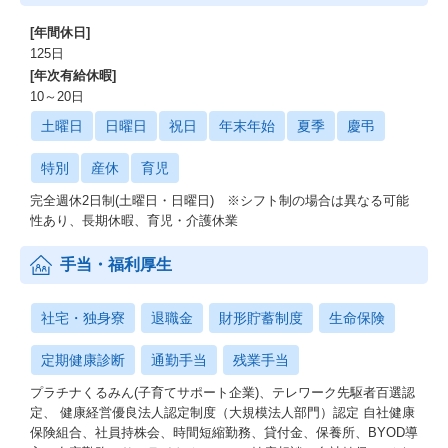
[年間休日]
125日
[年次有給休暇]
10～20日
土曜日
日曜日
祝日
年末年始
夏季
慶弔
特別
産休
育児
完全週休2日制(土曜日・日曜日) ※シフト制の場合は異なる可能
性あり、長期休暇、育児・介護休業
手当・福利厚生
社宅・独身寮
退職金
財形貯蓄制度
生命保険
定期健康診断
通勤手当
残業手当
プラチナくるみん(子育てサポート企業)、テレワーク先駆者百選認
定、 健康経営優良法人認定制度（大規模法人部門）認定 自社健康
保険組合、社員持株会、時間短縮勤務、貸付金、保養所、BYOD導