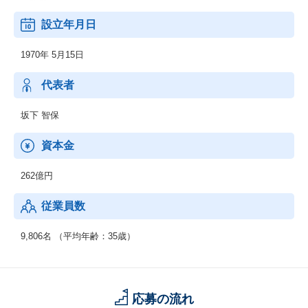
・医療
・他
設立年月日
＜業務別＞
・EC
1970年 5月15日
・CRM
・SFA
・SCM
代表者
・ERP
・WEB
坂下 智保
・他
＜IT基盤、ネットワーク＞
資本金
・ネットワーク
・セキュリティ
262億円
・先端IT
・ミドルウェア
従業員数
◆制御系システムサービス
＜移動体通信制御開発＞
9,806名 （平均年齢：35歳）
・移動体通信端末
・交換機・基地局システム
＜産業用制御開発＞
・家電機器制御
応募の流れ
・工場制御