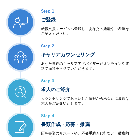
＜社会・公共制御開発＞
・衛星・航空制御
Step.1
・交通機関・車輌制御
ご登録
・ビル・店舗設備制御
・電力・エネルギー制御
転職支援サービスへ登録し、あなたの経歴やご希望を
ご記入ください。
・通信インフラ制御
＜半導体等ハードウェア開発＞
Step.2
・LSI・FPGA設計
・電子回路設計・生産
キャリアカウンセリング
あなた専任のキャリアアドバイザーがオンラインや電
◆アウトソーシングサービス
話で面談をさせていただきます。
＜システム運用保守サービス＞
・業務運用
Step.3
・オペレーション
求人のご紹介
・ネットワーク管理
・ファシリティ管理
カウンセリングでお伺いした情報からあなたに最適な
・ヘルプデスク
求人をご紹介いたします。
＜インターネットサービス＞
・データセンター
Step.4
・ハウジング・ホスティング
書類作成・応募・推薦
・セキュリティ
＜教育サービス＞
応募書類のサポートや、応募手続き代行など、徹底的