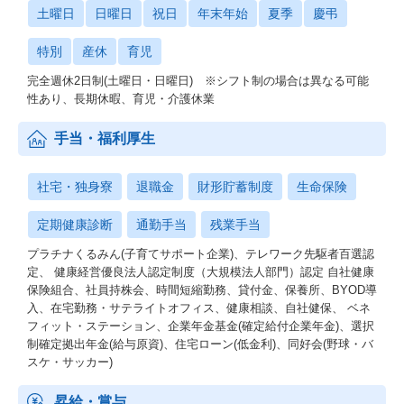
土曜日
日曜日
祝日
年末年始
夏季
慶弔
特別
産休
育児
完全週休2日制(土曜日・日曜日) ※シフト制の場合は異なる可能
性あり、長期休暇、育児・介護休業
手当・福利厚生
社宅・独身寮
退職金
財形貯蓄制度
生命保険
定期健康診断
通勤手当
残業手当
プラチナくるみん(子育てサポート企業)、テレワーク先駆者百選認
定、 健康経営優良法人認定制度（大規模法人部門）認定 自社健康
保険組合、社員持株会、時間短縮勤務、貸付金、保養所、BYOD導
入、在宅勤務・サテライトオフィス、健康相談、自社健保、 ベネ
フィット・ステーション、企業年金基金(確定給付企業年金)、選択
制確定拠出年金(給与原資)、住宅ローン(低金利)、同好会(野球・バ
スケ・サッカー)
昇給・賞与