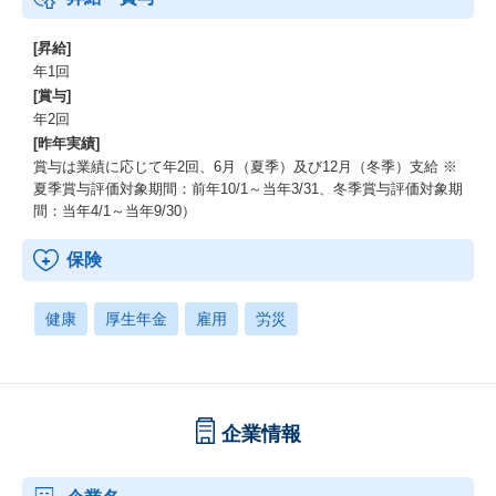
[昇給]
年1回
[賞与]
年2回
[昨年実績]
賞与は業績に応じて年2回、6月（夏季）及び12月（冬季）支給 ※
夏季賞与評価対象期間：前年10/1～当年3/31、冬季賞与評価対象期
間：当年4/1～当年9/30）
保険
健康
厚生年金
雇用
労災
企業情報