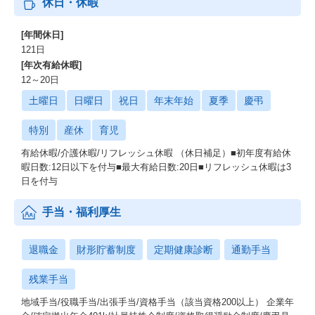
休日・休暇
[年間休日]
121日
[年次有給休暇]
12～20日
土曜日
日曜日
祝日
年末年始
夏季
慶弔
特別
産休
育児
有給休暇/介護休暇/リフレッシュ休暇 （休日補足）■初年度有給休
暇日数:12日以下を付与■最大有給日数:20日■リフレッシュ休暇は3
日を付与
手当・福利厚生
退職金
財形貯蓄制度
定期健康診断
通勤手当
残業手当
地域手当/役職手当/出張手当/資格手当（該当資格200以上） 企業年