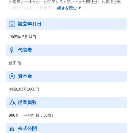
お客様と一体となった関係を長く築いてきた同社は、お客様企業
の業務に精通した技術者を多く抱えています。
こうした業務知識と最新の技術を駆使してお客様の経営戦略にあ
わせ、お客様が利用しやすいソフトウェアの開発、システムの構
設立年月日
築を行っています。
1965年 5月14日
■インフラサービス
「短期間でサーバを立ち上げたい」「セキュリティ対策を強化し
たい」「ネットワークの運用をお願いしたい」
代表者
お客様のITインフラにまつわるあらゆるご希望に、柔軟に対応し
ています。まさにIT社会における企業の土台を支えるサービスを
鎌田 智
展開しています。
資本金
■IT Value-Upサービス
急成長企業が抱えているITに関わる全ての課題をワンストップで
4億9103万1000円
解決に導き、お客様とともにITの価値を高めていきます。
従業員数
■ビジネス・プロセス・アウトソーシング
永年にわたり培ってきたITを活用した事務処理ノウハウによりお
客様企業のビジネスプロセスを改善、改革しています。
986名 （平均年齢：38歳）
お客様の業務に精通し、事務管理及び業務運用の各実務をサポー
トします。
株式公開