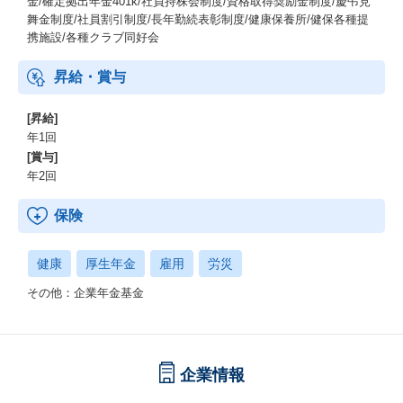
金/確定拠出年金401k/社員持株会制度/資格取得奨励金制度/慶弔見
舞金制度/社員割引制度/長年勤続表彰制度/健康保養所/健保各種提
携施設/各種クラブ同好会
昇給・賞与
[昇給]
年1回
[賞与]
年2回
保険
健康
厚生年金
雇用
労災
その他：企業年金基金
企業情報