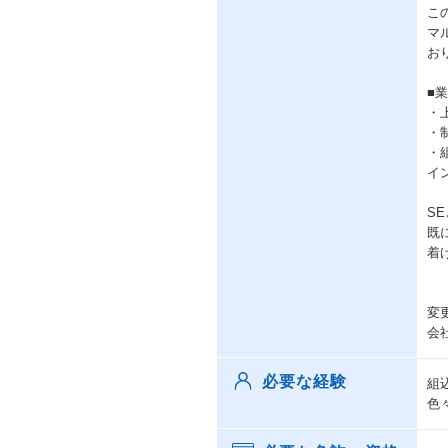
こ
マ
お
■
・
・
・
イ
S
既
着
変
会
必要な経験
組
色