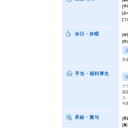
[
[み
[
休日・休暇
[年
[
完
手当・福利厚生
プ
認
ス
与
昇給・賞与
[昇
[賞