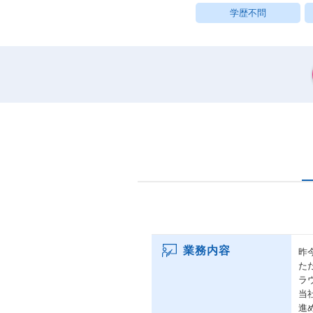
学歴不問
業務内容
昨
た
ラ
当
進