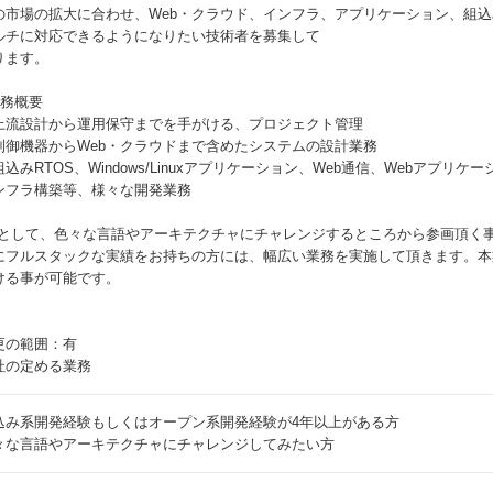
の市場の拡大に合わせ、Web・クラウド、インフラ、アプリケーション、組
ルチに対応できるようになりたい技術者を募集して
ります。
業務概要
上流設計から運用保守までを手がける、プロジェクト管理
制御機器からWeb・クラウドまで含めたシステムの設計業務
組込みRTOS、Windows/Linuxアプリケーション、Web通信、Webアプ
ンフラ構築等、様々な開発業務
Eとして、色々な言語やアーキテクチャにチャレンジするところから参画頂く
にフルスタックな実績をお持ちの方には、幅広い業務を実施して頂きます。本
ける事が可能です。
更の範囲：有
社の定める業務
込み系開発経験もしくはオープン系開発経験が4年以上がある方
々な言語やアーキテクチャにチャレンジしてみたい方