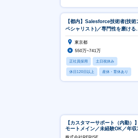
賞与あり
【都内】Salesforce技術者(技術
ペシャリスト)／専門性を磨ける
境×上流工程×一部在宅可
東京都
550万~741万
正社員採用
土日祝休み
休日120日以上
産休・育休あり
月残業20時間以内
【カスタマーサポート（内勤）
モートメイン／未経験OK／年収3
万～／年間休日125日
株式会社RERISE