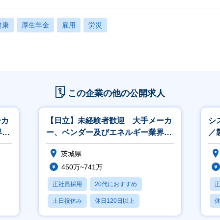
健康
厚生年金
雇用
労災
この企業の他の公開求人
ーカ
【日立】未経験者歓迎 大手メーカ
シ
界、
ー、ベンダー及びエネルギー業界、
／
官公庁向けの営業
ロ
茨城県
450万~741万
正社員採用
20代におすすめ
土日祝休み
休日120日以上
休
産休・育休あり