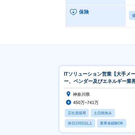
保険
ITソリューション営業【大手メ
ー、ベンダー及びエネルギー業
官公庁向け】
神奈川県
450万~741万
正社員採用
土日祝休み
休日120日以上
業界未経験OK
産休・育休あり