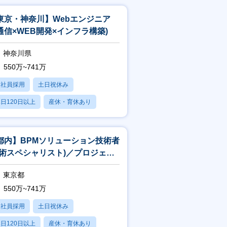
東京・神奈川】Webエンジニア
通信×WEB開発×インフラ構築)
神奈川県
550万~741万
正社員採用
土日祝休み
日120日以上
産休・育休あり
賞与あり
都内】BPMソリューション技術者
技術スペシャリスト)／プロジェク
中核×上流工程×一部在宅可
東京都
550万~741万
正社員採用
土日祝休み
日120日以上
産休・育休あり