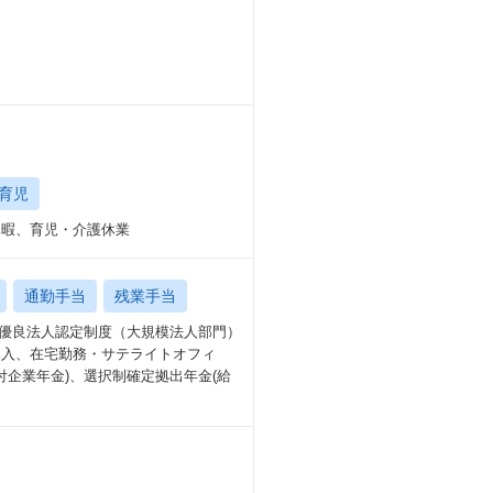
育児
期休暇、育児・介護休業
通勤手当
残業手当
営優良法人認定制度（大規模法人部門）
導入、在宅勤務・サテライトオフィ
付企業年金)、選択制確定拠出年金(給