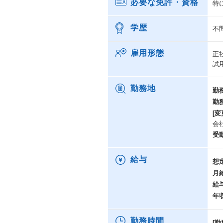
必要な免許・資格
特
学歴
不
雇用形態
正
試
勤務地
勤
勤
[変
会
受
給与
想
月
給
年
勤務時間
[勤