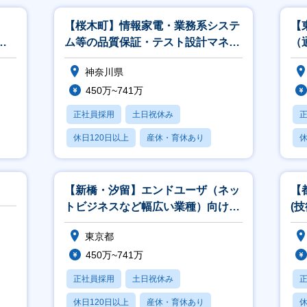
【桜木町】情報家電・業務系システ
【
開
ム等の品質保証・テスト設計マネー
（
ジャ／アナリスト
神奈川県
450万~741万
正社員採用
土日祝休み
休日120日以上
産休・育休あり
休
月残業20時間以内
【新橋・汐留】エンドユーザ（ネッ
【
トビジネスなど幅広い業種）向けア
(
カウント営業
ト
東京都
450万~741万
正社員採用
土日祝休み
休日120日以上
産休・育休あり
休