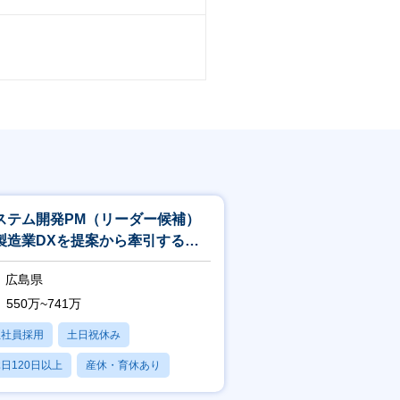
ステム開発PM（リーダー候補）
製造業DXを提案から牽引するプ
ジェクトマネージャー
広島県
550万~741万
正社員採用
土日祝休み
日120日以上
産休・育休あり
賞与あり