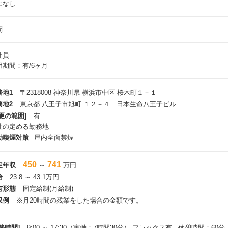
になし
問
社員
用期間：有/6ヶ月
務地1
〒2318008 神奈川県 横浜市中区 桜木町１－１
務地2
東京都 八王子市旭町 １２－４ 日本生命八王子ビル
更の範囲]
有
社の定める勤務地
動喫煙対策
屋内全面禁煙
450
741
定年収
～
万円
給
23.8 ～ 43.1万円
与形態
固定給制(月給制)
収例
※月20時間の残業をした場合の金額です。
務時間]
9:00 ～ 17:30（実働：7時間30分） フレックス有 休憩時間：60分