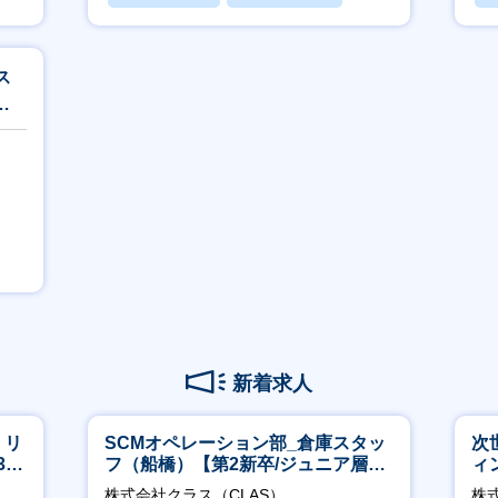
賞与あり
ス
環
新着求人
】リ
SCMオペレーション部_倉庫スタッ
次
40
フ（船橋）【第2新卒/ジュニア層歓
ィ
迎】
株式会社クラス（CLAS）
株