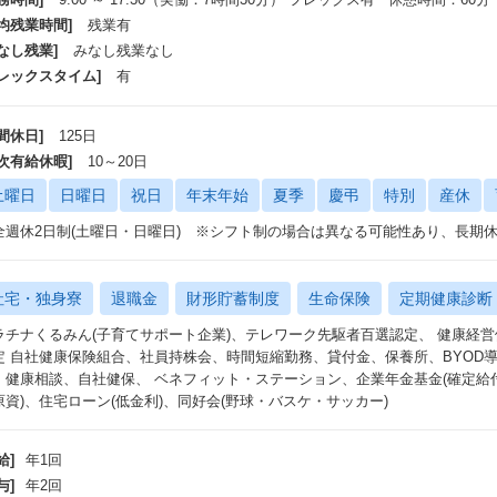
平均残業時間]
残業有
なし残業]
みなし残業なし
フレックスタイム]
有
間休日]
125日
年次有給休暇]
10～20日
土曜日
日曜日
祝日
年末年始
夏季
慶弔
特別
産休
全週休2日制(土曜日・日曜日) ※シフト制の場合は異なる可能性あり、長
社宅・独身寮
退職金
財形貯蓄制度
生命保険
定期健康診断
ラチナくるみん(子育てサポート企業)、テレワーク先駆者百選認定、 健康経
定 自社健康保険組合、社員持株会、時間短縮勤務、貸付金、保養所、BYOD
、健康相談、自社健保、 ベネフィット・ステーション、企業年金基金(確定給
原資)、住宅ローン(低金利)、同好会(野球・バスケ・サッカー)
給]
年1回
与]
年2回