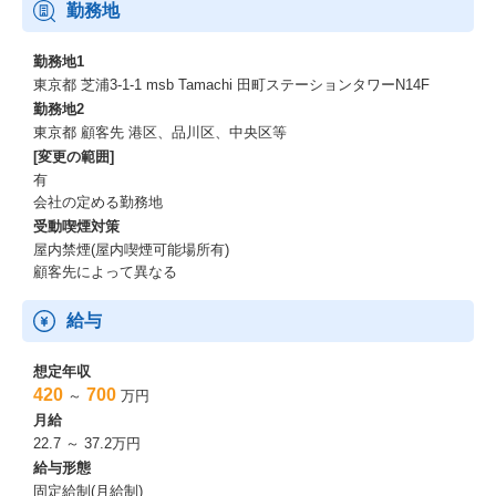
勤務地
勤務地1
東京都 芝浦3-1-1 msb Tamachi 田町ステーションタワーN14F
勤務地2
東京都 顧客先 港区、品川区、中央区等
[変更の範囲]
有
会社の定める勤務地
受動喫煙対策
屋内禁煙(屋内喫煙可能場所有)
顧客先によって異なる
給与
想定年収
420
700
～
万円
月給
22.7 ～ 37.2万円
給与形態
固定給制(月給制)