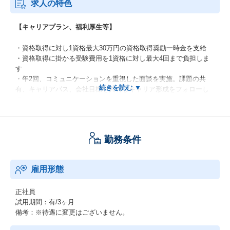
求人の特色
【キャリアプラン、福利厚生等】
・資格取得に対し1資格最大30万円の資格取得奨励一時金を支給
・資格取得に掛かる受験費用を1資格に対し最大4回まで負担しま
す
・年2回、コミュニケーションを重視した面談を実施。課題の共
有、キャリアパス、会社目標を共有しキャリア形成をフォローし
ています
・女性活躍研修、リーダー研修、マネージャー研修、e-Lerning等
あり
・時間単位の有給取得可能
勤務条件
・産休育休などライフイベントを終えてから活躍している社員も
多くおります
・男性の育児休暇取得実績あり（男女ともに100%復帰）
雇用形態
・育児のための短時間勤務制度は子供が中学校に入学するまで適
用可能
・有給休暇とは別にリフレッシュ休暇（3日）を付与
正社員
・厚生労働省認定「えるぼし」を取得。女性活躍の支援を積極的
試用期間：有/3ヶ月
に行っています
備考：※待遇に変更はございません。