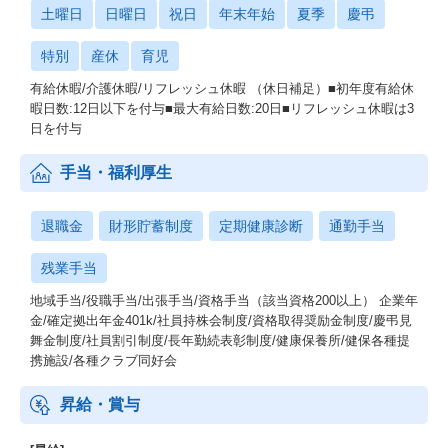
土曜日
日曜日
祝日
年末年始
夏季
慶弔
特別
産休
育児
有給休暇/介護休暇/リフレッシュ休暇 （休日補足）■初年度有給休
暇日数:12日以下を付与■最大有給日数:20日■リフレッシュ休暇は3
日を付与
手当・福利厚生
退職金
財形貯蓄制度
定期健康診断
通勤手当
残業手当
地域手当/役職手当/出張手当/資格手当（該当資格200以上） 企業年
金/確定拠出年金401k/社員持株会制度/資格取得奨励金制度/慶弔見
舞金制度/社員割引制度/長年勤続表彰制度/健康保養所/健保各種提
携施設/各種クラブ同好会
昇給・賞与