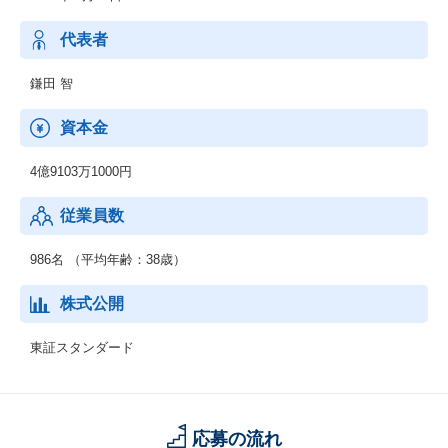
「短期間でサーバを立ち上げたい」「セキュリティ対策を強化し
たい」「ネットワークの運用をお願いしたい」
代表者
お客様のITインフラにまつわるあらゆるご希望に、柔軟に対応し
ています。まさにIT社会における企業の土台を支えるサービスを
鎌田 智
展開しています。
資本金
■IT Value-Upサービス
急成長企業が抱えているITに関わる全ての課題をワンストップで
4億9103万1000円
解決に導き、お客様とともにITの価値を高めていきます。
従業員数
■ビジネス・プロセス・アウトソーシング
永年にわたり培ってきたITを活用した事務処理ノウハウによりお
客様企業のビジネスプロセスを改善、改革しています。
986名 （平均年齢：38歳）
お客様の業務に精通し、事務管理及び業務運用の各実務をサポー
トします。
株式公開
東証スタンダード
応募の流れ