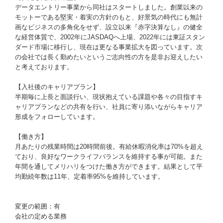
データエントリー事業から同社はスタートしました。創業以来の
モットーである堅実・着実の方針のもと、好景気の時代にも無計
画なビジネスの多角化をせず、設立以来『赤字決算なし』の健全
な経営体質で、2002年にJASDAQへ上場、2022年には東証スタン
ダード市場に移行し、現在は更なる事業拡大を図っています。次
の会社では長く勤めたいというご志向性の方を是非お迎えしたい
と考えております。
【入社後のキャリアプラン】
半期毎に上長と面談行い、現状抱えている課題や各々の目指すキ
ャリアプランなどの共有を行い、社員に寄り添いながらキャリア
形成をフォローしています。
【働き方】
月あたりの残業時間は20時間前後。有給休暇消化率は70%を超え
ており、良好なワークライフバランスを維持する事が可能。また
年間を通してメリハリをつけた働き方ができます。結果として平
均勤続年数は11年、定着率95%を維持しています。
変更の範囲：有
会社の定める業務