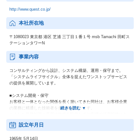
http://www.quest.co.jp/
本社所在地
〒1080023 東京都 港区 芝浦 三丁目１番１号 msb Tamachi 田町ス
テーションタワーN
事業内容
コンサルティングから設計、システム構築、運用・保守まで。
「システムライフサイクル」全体を捉えたワンストップサービス
の提供を展開しています。
■システム開発・保守
お客様と一体となった関係を長く築いてきた同社は、お客様企業
の業務に精通した技術者を多く抱えています。
こうした業務知識と最新の技術を駆使してお客様の経営戦略にあ
わせ、お客様が利用しやすいソフトウェアの開発、システムの構
設立年月日
築を行っています。
1965年 5月14日
■インフラサービス