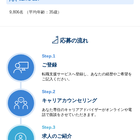
◆制御系システムサービス
＜移動体通信制御開発＞
9,806名 （平均年齢：35歳）
・移動体通信端末
・交換機・基地局システム
＜産業用制御開発＞
・家電機器制御
応募の流れ
・工場制御
＜社会・公共制御開発＞
・衛星・航空制御
Step.1
・交通機関・車輌制御
ご登録
・ビル・店舗設備制御
・電力・エネルギー制御
転職支援サービスへ登録し、あなたの経歴やご希望を
ご記入ください。
・通信インフラ制御
＜半導体等ハードウェア開発＞
Step.2
・LSI・FPGA設計
・電子回路設計・生産
キャリアカウンセリング
あなた専任のキャリアアドバイザーがオンラインや電
◆アウトソーシングサービス
話で面談をさせていただきます。
＜システム運用保守サービス＞
・業務運用
Step.3
・オペレーション
求人のご紹介
・ネットワーク管理