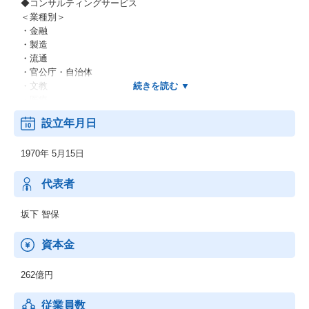
◆コンサルティングサービス
＜業種別＞
・金融
・製造
・流通
・官公庁・自治体
・文教
・医療
・他
設立年月日
＜業務別＞
・EC
1970年 5月15日
・CRM
・SFA
・SCM
代表者
・ERP
・WEB
坂下 智保
・他
＜IT基盤、ネットワーク＞
資本金
・ネットワーク
・セキュリティ
262億円
・先端IT
・ミドルウェア
従業員数