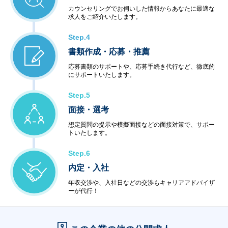
・ファシリティ管理
カウンセリングでお伺いした情報からあなたに最適な
・ヘルプデスク
求人をご紹介いたします。
＜インターネットサービス＞
・データセンター
Step.4
・ハウジング・ホスティング
書類作成・応募・推薦
・セキュリティ
＜教育サービス＞
応募書類のサポートや、応募手続き代行など、徹底的
にサポートいたします。
・システム運用サービス
・最新技術セミナー
Step.5
＜コンビニエンスサービス＞
・ハードウェア販売
面接・選考
・ソフトウェア販売
想定質問の提示や模擬面接などの面接対策で、サポー
トいたします。
Step.6
内定・入社
年収交渉や、入社日などの交渉もキャリアアドバイザ
ーが代行！