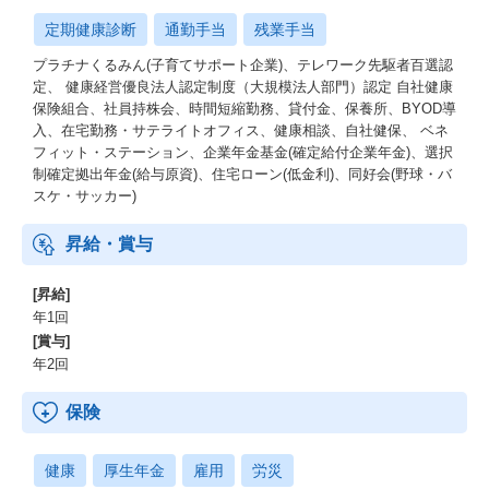
定期健康診断
通勤手当
残業手当
プラチナくるみん(子育てサポート企業)、テレワーク先駆者百選認
定、 健康経営優良法人認定制度（大規模法人部門）認定 自社健康
保険組合、社員持株会、時間短縮勤務、貸付金、保養所、BYOD導
入、在宅勤務・サテライトオフィス、健康相談、自社健保、 ベネ
フィット・ステーション、企業年金基金(確定給付企業年金)、選択
制確定拠出年金(給与原資)、住宅ローン(低金利)、同好会(野球・バ
スケ・サッカー)
昇給・賞与
[昇給]
年1回
[賞与]
年2回
保険
健康
厚生年金
雇用
労災