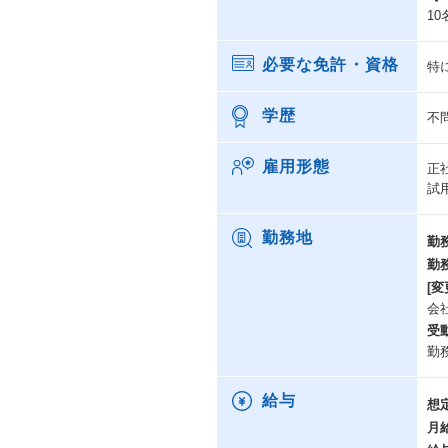
1
必要な免許・資格
特
学歴
不
雇用形態
正
試
勤務地
勤
勤
[変
会
受
勤
給与
想
月