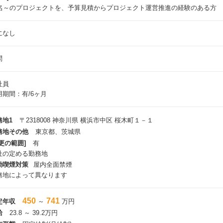
0名～のプロジェクトを、予算見積からプロジェクト運営推進の経験のある方
になし
問
社員
用期間：有/6ヶ月
務地1
〒2318008 神奈川県 横浜市中区 桜木町１－１
務地その他
東京都、茨城県
更の範囲]
有
社の定める勤務地
動喫煙対策
屋内全面禁煙
務地によって異なります
450
741
定年収
～
万円
給
23.8 ～ 39.2万円