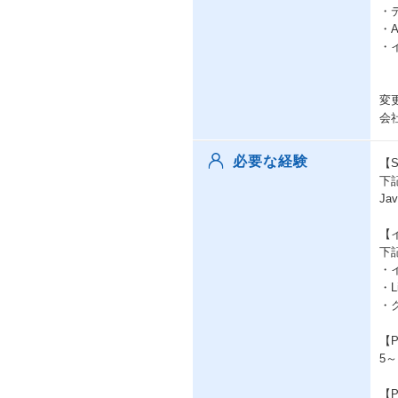
・
・
・
変
会
必要な経験
【S
下
Ja
【
下
・
・L
・
【P
5
【