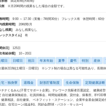
与形態
固定給制(月給制)
収例
※月20時間の残業をした場合の金額です。
務時間]
9:00 ～ 17:30（実働：7時間30分） フレックス有 休憩時間：60分
平均残業時間]
20時間/月
なし残業]
みなし残業なし
フレックスタイム]
有
間休日]
125日
年次有給休暇]
10～20日
土曜日
日曜日
祝日
年末年始
夏季
慶弔
特別
産休
全週休2日制(土曜日・日曜日) ※シフト制の場合は異なる可能性あり、長
社宅・独身寮
退職金
財形貯蓄制度
生命保険
定期健康診断
ラチナくるみん(子育てサポート企業)、テレワーク先駆者百選認定、 健康経
定 自社健康保険組合、社員持株会、時間短縮勤務、貸付金、保養所、BYOD
、健康相談、自社健保、 ベネフィット・ステーション、企業年金基金(確定給
原資)、住宅ローン(低金利)、同好会(野球・バスケ・サッカー)