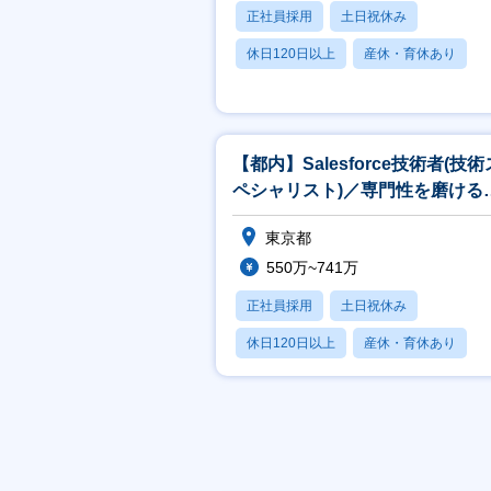
正社員採用
土日祝休み
休日120日以上
産休・育休あり
賞与あり
【都内】Salesforce技術者(技術
ペシャリスト)／専門性を磨ける
境×上流工程×一部在宅可
東京都
550万~741万
正社員採用
土日祝休み
休日120日以上
産休・育休あり
月残業20時間以内