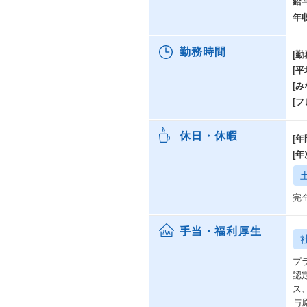
給
年
勤務時間
[勤
[
[み
[
休日・休暇
[年
[
完
手当・福利厚生
プ
認
ス
与