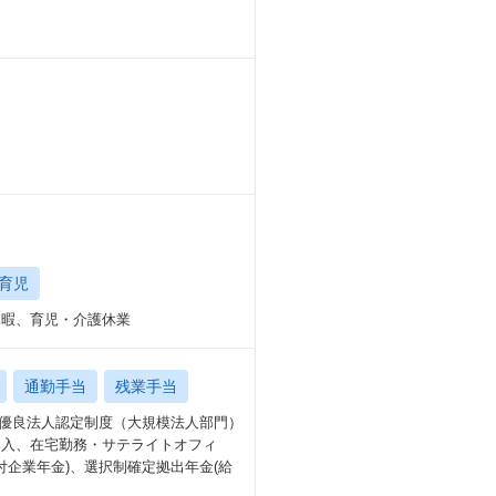
育児
期休暇、育児・介護休業
通勤手当
残業手当
営優良法人認定制度（大規模法人部門）
導入、在宅勤務・サテライトオフィ
付企業年金)、選択制確定拠出年金(給