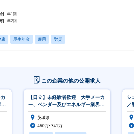
給]
年1回
与]
年2回
健康
厚生年金
雇用
労災
この企業の他の公開求人
ーカ
【日立】未経験者歓迎 大手メーカ
シ
界、
ー、ベンダー及びエネルギー業界、
／
官公庁向けの営業
ロ
茨城県
450万~741万