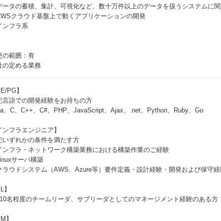
データの蓄積、集計、可視化など、数十万件以上のデータを扱うシステムに関
AWSクラウド基盤上で動くアプリケーションの開発
インフラ系
更の範囲：有
社の定める業務
E/PG】
記言語での開発経験をお持ちの方
va、C、C++、C#、PHP、JavaScript、Ajax、.net、Python、Ruby、Go
インフラエンジニア】
記いずれかの条件を満たす方
インフラ・ネットワーク構築業務における構築作業のご経験
inuxサーバ構築
クラウドシステム（AWS、Azure等）要件定義・設計経験・開発および保守経
L】
～10名程度のチームリーダ、サブリーダとしてのマネージメント経験のある方
PM】