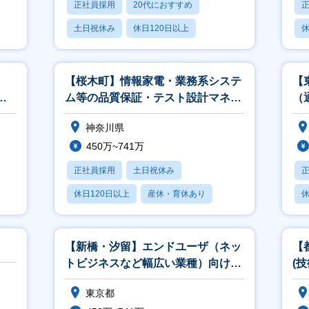
正社員採用
20代におすすめ
土日祝休み
休日120日以上
休
産休・育休あり
【桜木町】情報家電・業務系システ
【
開
ム等の品質保証・テスト設計マネー
（
ジャ／アナリスト
神奈川県
450万~741万
正社員採用
土日祝休み
休日120日以上
産休・育休あり
休
月残業20時間以内
【新橋・汐留】エンドユーザ（ネッ
【
トビジネスなど幅広い業種）向けア
(
カウント営業
ト
東京都