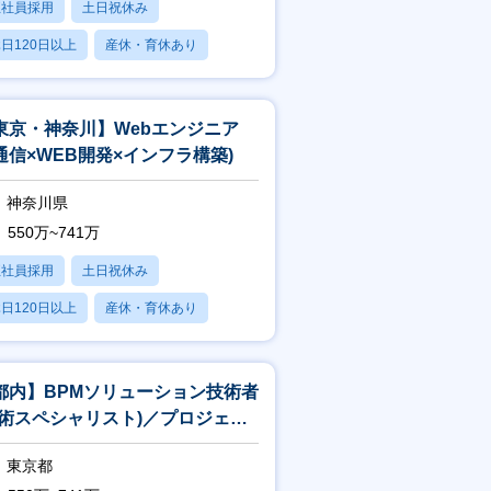
正社員採用
土日祝休み
日120日以上
産休・育休あり
賞与あり
東京・神奈川】Webエンジニア
通信×WEB開発×インフラ構築)
神奈川県
550万~741万
正社員採用
土日祝休み
日120日以上
産休・育休あり
賞与あり
都内】BPMソリューション技術者
技術スペシャリスト)／プロジェク
中核×上流工程×一部在宅可
東京都