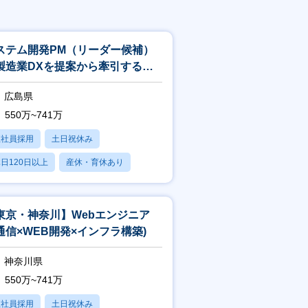
ステム開発PM（リーダー候補）
製造業DXを提案から牽引するプ
ジェクトマネージャー
広島県
550万~741万
正社員採用
土日祝休み
日120日以上
産休・育休あり
賞与あり
東京・神奈川】Webエンジニア
通信×WEB開発×インフラ構築)
神奈川県
550万~741万
正社員採用
土日祝休み