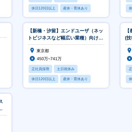
休日120日以上
産休・育休あり
休
月残業20時間以内
【新橋・汐留】エンドユーザ（ネッ
【
トビジネスなど幅広い業種）向けア
(
カウント営業
ト
東京都
450万~741万
正社員採用
土日祝休み
休日120日以上
産休・育休あり
休
賞与あり
ス
環