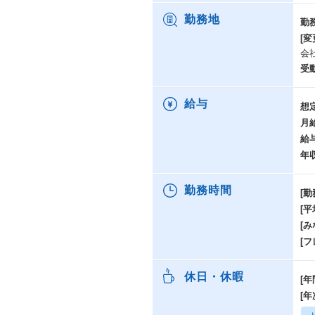
勤務地
勤
[変
会
受
給与
想
月
給
年
勤務時間
[勤
[
[み
[
休日・休暇
[年
[