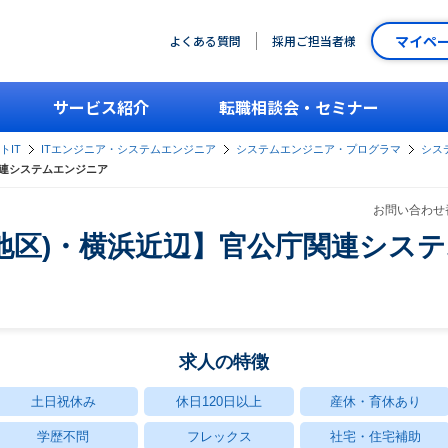
マイペ
よくある質問
採用ご担当者様
サービス紹介
転職相談会・セミナー
トIT
ITエンジニア・システムエンジニア
システムエンジニア・プログラマ
シス
関連システムエンジニア
お問い合わせ番
摩地区)・横浜近辺】官公庁関連シス
求人の特徴
土日祝休み
休日120日以上
産休・育休あり
学歴不問
フレックス
社宅・住宅補助