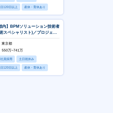
日120日以上
産休・育休あり
賞与あり
都内】BPMソリューション技術者
技術スペシャリスト)／プロジェク
中核×上流工程×一部在宅可
東京都
550万~741万
正社員採用
土日祝休み
日120日以上
産休・育休あり
賞与あり