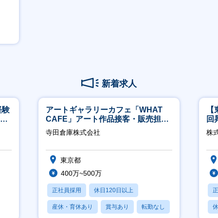
新着求人
経験
アートギャラリーカフェ「WHAT
【
00
CAFE」アート作品接客・販売担当
回
※アート領域未経験可
ジ
寺田倉庫株式会社
株
東京都
400万~500万
正社員採用
休日120日以上
産休・育休あり
賞与あり
転勤なし
休