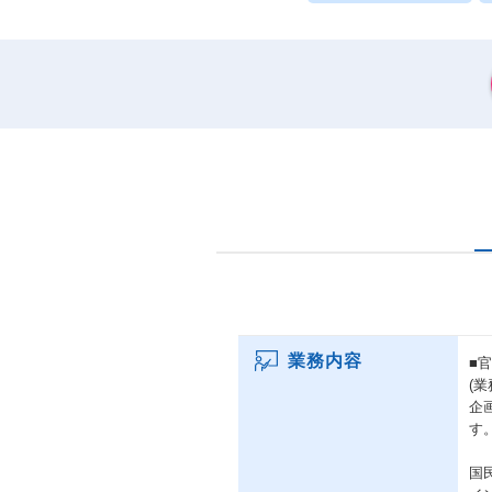
業務内容
■
(業
企
す
国