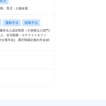
育児
期休暇、育児・介護休業
通勤手当
残業手当
営優良法人認定制度（大規模法人部門）
導入、在宅勤務・サテライトオフィ
付企業年金)、選択制確定拠出年金(給