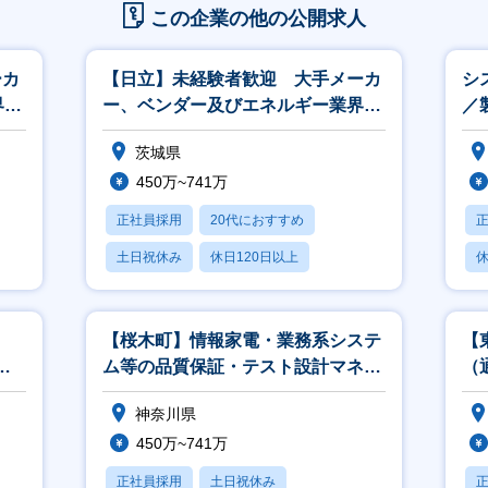
この企業の他の公開求人
ーカ
【日立】未経験者歓迎 大手メーカ
シ
界、
ー、ベンダー及びエネルギー業界、
／
官公庁向けの営業
ロ
茨城県
450万~741万
正社員採用
20代におすすめ
土日祝休み
休日120日以上
休
産休・育休あり
【桜木町】情報家電・業務系システ
【
開
ム等の品質保証・テスト設計マネー
（
ジャ／アナリスト
神奈川県
450万~741万
正社員採用
土日祝休み