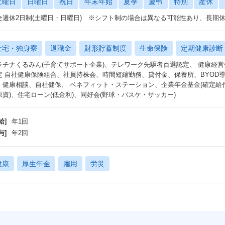
土曜日
日曜日
祝日
年末年始
夏季
慶弔
特別
産休
全週休2日制(土曜日・日曜日) ※シフト制の場合は異なる可能性あり、長
社宅・独身寮
退職金
財形貯蓄制度
生命保険
定期健康診断
ラチナくるみん(子育てサポート企業)、テレワーク先駆者百選認定、 健康経
定 自社健康保険組合、社員持株会、時間短縮勤務、貸付金、保養所、BYOD
、健康相談、自社健保、 ベネフィット・ステーション、企業年金基金(確定給
原資)、住宅ローン(低金利)、同好会(野球・バスケ・サッカー)
給]
年1回
与]
年2回
健康
厚生年金
雇用
労災