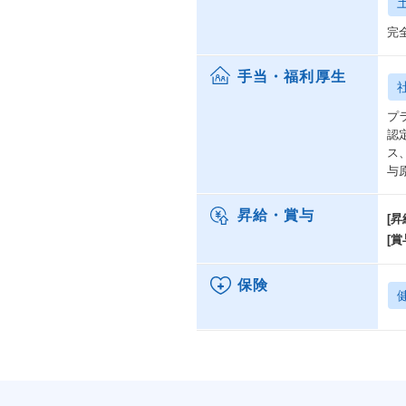
完
手当・福利厚生
プ
認
ス
与
昇給・賞与
[昇
[賞
保険