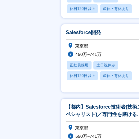
休日120日以上
産休・育休あり
月残業20時間以内
Salesforce開発
東京都
450万~741万
正社員採用
土日祝休み
休日120日以上
産休・育休あり
賞与あり
【都内】Salesforce技術者(技術
ペシャリスト)／専門性を磨ける
境×上流工程×一部在宅可
東京都
550万~741万