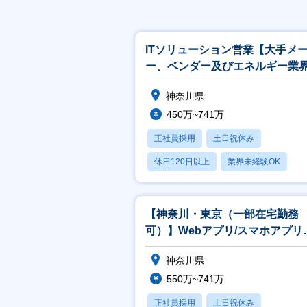
ITソリューション営業【大手メ
ー、ベンダー及びエネルギー業
官公庁向け】
神奈川県
450万~741万
正社員採用
土日祝休み
休日120日以上
業界未経験OK
産休・育休あり
【神奈川・東京（一部在宅勤務
可）】Webアプリ/スマホアプリ
発エンジニア
神奈川県
550万~741万
正社員採用
土日祝休み