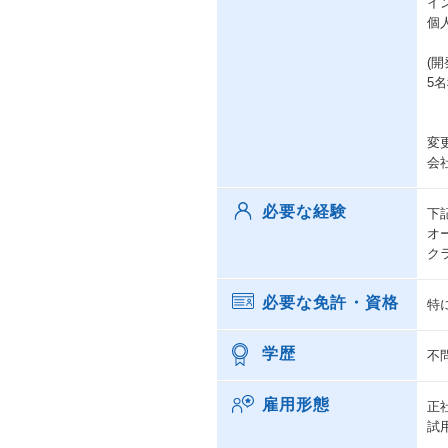
イ
個
(開
5
変
会
必要な経験
下
オ
ク
必要な免許・資格
特
学歴
不
雇用形態
正
試