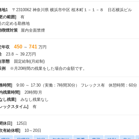
務地1
〒2310062 神奈川県 横浜市中区 桜木町１－１－８ 日石横浜ビル
更の範囲]
有
社の定める勤務地
動喫煙対策
屋内全面禁煙
450
741
定年収
～
万円
給
23.8 ～ 39.2万円
与形態
固定給制(月給制)
収例
※月20時間の残業をした場合の金額です。
務時間]
9:00 ～ 17:30（実働：7時間30分） フレックス有 休憩時間：60分
平均残業時間]
20時間/月
なし残業]
みなし残業なし
フレックスタイム]
有
間休日]
125日
年次有給休暇]
10～20日