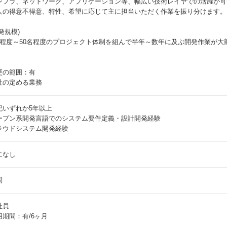
ンフラ、ネットワーク、アプリケーション等、幅広い技術レイヤでの活躍が可
人の得意不得意、特性、希望に応じて主に担当いただく作業を振り分けます。
発規模)
名程度～50名程度のプロジェクト体制を組んで半年～数年に及ぶ開発作業が大
更の範囲：有
社の定める業務
記いずれか5年以上
ープン系開発言語でのシステム要件定義・設計開発経験
ラウドシステム開発経験
になし
問
社員
用期間：有/6ヶ月