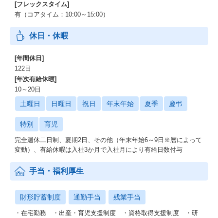
[フレックスタイム]
有（コアタイム：10:00～15:00）
休日・休暇
[年間休日]
122日
[年次有給休暇]
10～20日
土曜日
日曜日
祝日
年末年始
夏季
慶弔
特別
育児
完全週休二日制、夏期2日、その他（年末年始6～9日※暦によって
変動）、有給休暇は入社3か月で入社月により有給日数付与
手当・福利厚生
財形貯蓄制度
通勤手当
残業手当
・在宅勤務 ・出産・育児支援制度 ・資格取得支援制度 ・研