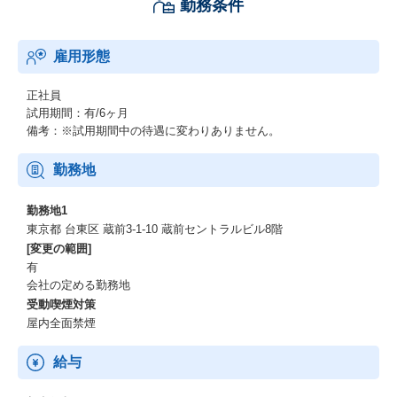
勤務条件
■介護業務支援ソフトウェア(法改正対応)
・PowerBuilderを利用したデスクトップアプリケーション改修開
雇用形態
発。
・介護保険法の改正に伴う新規加算・減算の追加対応。
正社員
試用期間：有/6ヶ月
担当工程：実現性調査、設計～テスト
備考：※試用期間中の待遇に変わりありません。
■介護業務支援ソフトウェア(機能強化)
勤務地
・PowerBuilderを利用したデスクトップアプリケーション改修開
勤務地1
発。
東京都 台東区 蔵前3-1-10 蔵前セントラルビル8階
[変更の範囲]
・介護費用の集計機能の性能改善対応。
有
会社の定める勤務地
担当工程：実現性調査、設計～テスト
受動喫煙対策
屋内全面禁煙
給与