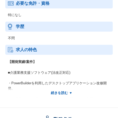
必要な免許・資格
特になし
学歴
不問
求人の特色
【開発実績/案件】
■介護業務支援ソフトウェア(法改正対応)
・PowerBuilderを利用したデスクトップアプリケーション改修開
発。
・介護保険法の改正に伴うケアマネ向け機能の改修対応。
担当工程：要件定義、実現性調査、設計～テスト