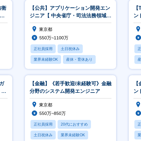
防衛
【公共】アプリケーション開発エン
【
M
ジニア【 中央省庁・司法法務領域】
ン
<564>
こ
東京都
550万~1100万
正社員採用
土日祝休み
業界未経験OK
産休・育休あり
賞与あり
ガ
【金融】《若手歓迎/未経験可》金融
【
、開
分野のシステム開発エンジニア
ント
東京都
550万~850万
正社員採用
20代におすすめ
土日祝休み
業界未経験OK
業