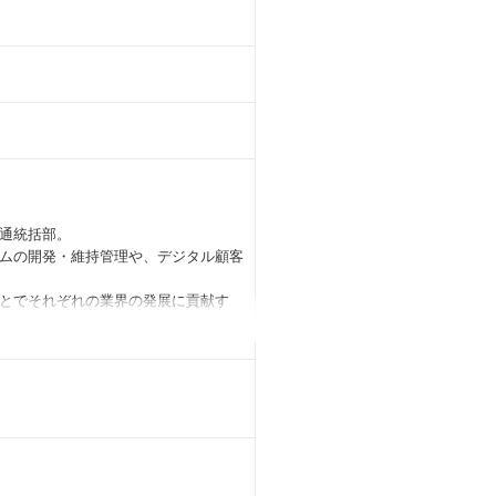
交通統括部。
ムの開発・維持管理や、デジタル顧客
とでそれぞれの業界の発展に貢献す
開発体制はなかなかスケールせず、ビ
域の案件にアサインする中でデジタル