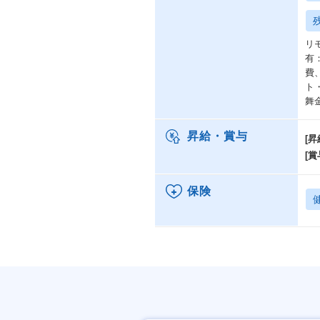
リ
有
費
ト
舞
昇給・賞与
[昇
[賞
保険