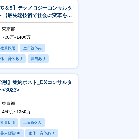
TC＆S】テクノロジーコンサルタ
ト【最先端技術で社会に変革を起
すITコンサル】<244>
東京都
700万~1400万
正社員採用
土日祝休み
産休・育休あり
賞与あり
フレックス
金融】集約ポスト_DXコンサルタ
<3023>
東京都
450万~1350万
正社員採用
土日祝休み
界未経験OK
産休・育休あり