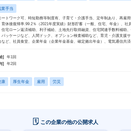
残業手当
モートワーク可、時短勤務等制度有、子育て・介護手当、定年制あり、再雇用
：育休後復帰率:99.2％（2021年度実績）財形貯蓄（一般、住宅、年金）、
、住宅ローン返済補助、利子補給、土地先行取得融資、住宅関連手数料補助、
・パッケージなど、人間ドック、オプション検査補助など、育児・介護支援サ
金など、社員食堂、企業年金（企業年金基金、確定拠出年金）、電気通信共済会
給]
年1回
与]
年2回
健康
厚生年金
雇用
労災
この企業の他の公開求人