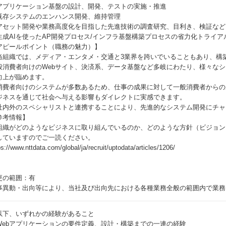
アプリケーション基盤の設計、開発、テストの実施・推進
既存システムのエンハンス開発、維持管理
アセット開発や業務高度化を目指した先進技術の調査研究、目利き、検証など
生成AIを使ったAP開発プロセス/インフラ基盤構築プロセスの省力化トライア
アピールポイント（職務の魅力）】
当組織では、メディア・エンタメ・交通と3業界を跨いでいることもあり、構
般消費者向けのWebサイト、決済系、データ基盤など多岐にわたり、様々な
向上が臨めます。
消費者向けのシステムが多数あるため、仕事の成果に対して一般消費者からの
ジネスを通じて社会へ与える影響もダイレクトに実感できます。
社内外のスペシャリストと連携することにより、先進的なシステム開発にチャ
参考情報】
組織がどのようなビジネスに取り組んでいるのか、どのような方針（ビジョン
していますのでご一読ください。
ps://www.nttdata.com/global/ja/recruit/uptodata/articles/1206/
更の範囲：有
事異動・出向等により、当社及び出向先における各種業務全般の範囲内で業務
以下、いずれかの経験があること
Webアプリケーションの要件定義、設計・構築までの一連の経験