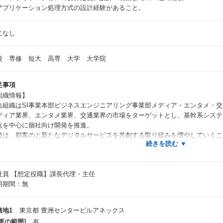
アプリケーション処理方式の設計経験があること。
になし
校 専修 短大 高専 大学 大学院
足事項
組織情報】
集組織はSI事業本部ビジネスエンジニアリング事業部メディア・エンタメ・
ディア業界、エンタメ業界、交通業界の市場をターゲットとし、基幹系システ
点を中心に個社向け開発を推進。
後は、顧客のと新たなデジタルサービスを共創する取り組みを増やしていくこ
。
採用背景】
社員
【想定役職】課長代理・主任
ディア・エンタメ・交通業界は急速なデジタル化が進んでいる一方で、当社の
用期間：無
ネス拡大のボトルネックとなっているのが現状である。
ずはベーシックな開発力を持っている人材を採用し、当社入社後にデジタル領
材として育成していくことで開発体制のスケール、強化を図る。
務地1
東京都 豊洲センタービルアネックス
更の範囲]
有