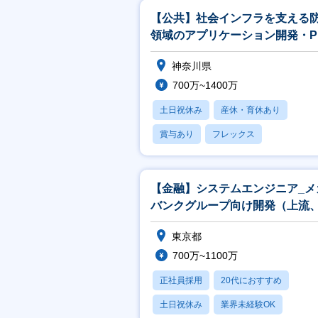
【公共】社会インフラを支える
領域のアプリケーション開発・P
／PL候補<488>
神奈川県
700万~1400万
土日祝休み
産休・育休あり
賞与あり
フレックス
社宅・住宅補助
【金融】システムエンジニア_メ
バンクグループ向け開発（上流
発リーダ）担当
東京都
700万~1100万
正社員採用
20代におすすめ
土日祝休み
業界未経験OK