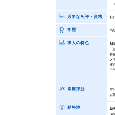
・
必要な免許・資格
特
学歴
高
求人の特色
補
【
募
メ
接
今
る
【
雇用形態
正
メ
試
ジ
ま
人
勤務地
勤
[変