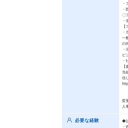
・
・
〇
・
【
・
一
の
・
ビ
・
【
当
信
htt
変
人
必要な経験
◆
・