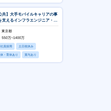
賞与あり
公共】大手モバイルキャリアの事
を支えるインフラエンジニア・イ
フラアーキテクト<188>
東京都
550万~1400万
正社員採用
土日祝休み
産休・育休あり
賞与あり
フレックス