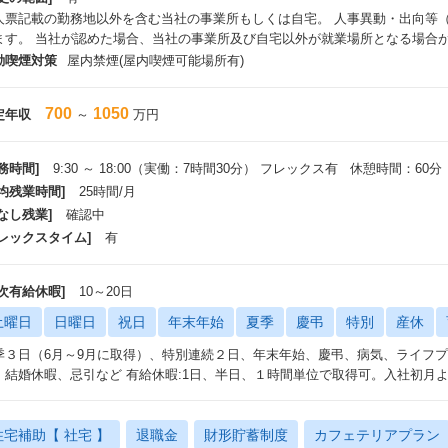
人票記載の勤務地以外を含む当社の事業所もしくは自宅。 人事異動・出向等
ます。 当社が認めた場合、当社の事業所及び自宅以外が就業場所となる場合
動喫煙対策
屋内禁煙(屋内喫煙可能場所有)
700
1050
定年収
～
万円
務時間]
9:30 ～ 18:00（実働：7時間30分） フレックス有 休憩時間：60分
平均残業時間]
25時間/月
なし残業]
確認中
フレックスタイム]
有
年次有給休暇]
10～20日
土曜日
日曜日
祝日
年末年始
夏季
慶弔
特別
産休
季３日（6月～9月に取得）、特別連続２日、年末年始、慶弔、病気、ライフ
、結婚休暇、忌引など 有給休暇:1日、半日、１時間単位で取得可。入社初月
住宅補助【 社宅 】
退職金
財形貯蓄制度
カフェテリアプラン