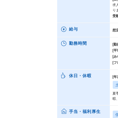
求
り
受
給与
想
勤務時間
[勤
[
[み
[
休日・休暇
[
夏
暇
手当・福利厚生