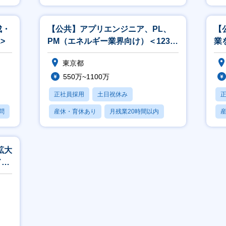
産休・育休あり
成・
【公共】アプリエンジニア、PL、
【
>
PM（エネルギー業界向け）＜1238
業
＞
ン
東京都
550万~1100万
正社員採用
土日祝休み
問
産休・育休あり
月残業20時間以内
賞与あり
拡大
ド活