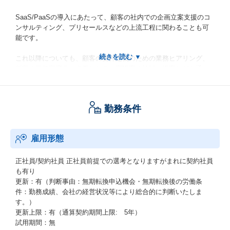
SaaS/PaaSの導入にあたって、顧客の社内での企画立案支援のコ
ンサルティング、プリセールスなどの上流工程に関わることも可
能です。
これ以降についても、顧客の要件定義のための業務ヒアリング、
顧客の業務高度化に必要となる、実現案の検討・提案などを通じ
て、コンサルティング能力や顧客折衝力を高める経験を積むこと
が可能です。
勤務条件
顧客へのDX提案においては、そのソリューションや先端技術への
理解が必要となりますので、様々なクラウド技術や最新技術の特
性の見極めや目利き力を研鑽することが可能です。
雇用形態
ソリューションの活用能力を高めて、様々な分野・業界への展開
も見据えておりますので、得られた知識やケーパビリティの応用
正社員/契約社員
正社員前提での選考となりますがまれに契約社員
力を高めてゆく機会を得ることも可能です。
も有り
更新：有（判断事由：無期転換申込機会・無期転換後の労働条
新しい技術を活用しビジネスポートフォリオ拡大にチャレンジす
件：勤務成績、会社の経営状況等により総合的に判断いたしま
る段階にありますので、ともにチャレンジしつつ、ワクワクしな
す。）
がら活動できます。
更新上限：有（通算契約期間上限: 5年）
試用期間：無