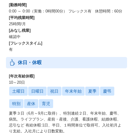
【歓迎条件】
[勤務時間]
〈資格〉
0:00 ～ 0:00（実働：0時間00分） フレックス有 休憩時間：60分
・応用情報技術者
[平均残業時間]
・ITストラテジスト
25時間/月
・システムアーキテクト
[みなし残業]
・ITサービスマネージャ
・プロジェクトマネージャ
確認中
[フレックスタイム]
【教育制度及び資格補助】
有
ビジネス系・テクニカル系・グローバル系研修より役職や業務に
応じて必要な研修を受講可能。
休日・休暇
資格取得支援、自己啓発支援（TOEIC会社負担等）あり。
経験者採用社員向けオンボーディングも拡大実施中
[年次有給休暇]
10～20日
土曜日
日曜日
祝日
年末年始
夏季
慶弔
特別
産休
育児
夏季３日（6月～9月に取得）、特別連続２日、年末年始、慶弔、
病気、ライフプラン、産前・産後、介護、看護休暇、結婚休暇、
忌引など 有給休暇:1日、半日、１時間単位で取得可。入社初月よ
り支給。入社月により日数変動。