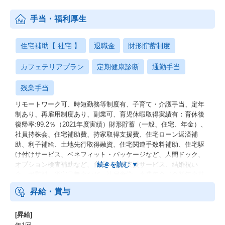
手当・福利厚生
住宅補助【 社宅 】
退職金
財形貯蓄制度
カフェテリアプラン
定期健康診断
通勤手当
残業手当
リモートワーク可、時短勤務等制度有、子育て・介護手当、定年
制あり、再雇用制度あり、副業可、育児休暇取得実績有：育休後
復帰率:99.2％（2021年度実績）財形貯蓄（一般、住宅、年金）、
社員持株会、住宅補助費、持家取得支援費、住宅ローン返済補
助、利子補給、土地先行取得融資、住宅関連手数料補助、住宅駆
け付けサービス、ベネフィット・パッケージなど、人間ドック、
オプション検査補助など、育児・介護支援サービス、結婚祝い
金、弔慰料、災害見舞金など、社員食堂、企業年金（企業年金基
金、確定拠出年金）、電気通信共済会(個人年金、遺児育英基金)
昇給・賞与
[昇給]