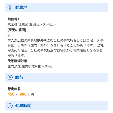
「自分に合った方法を選択しやすい」会社です。
それぞれの社員が自分に合った働き方を選択し、自分に合ったキ
勤務地
ャリアを歩み、自分に合ったスキルを身に着ける。
この会社にはそのような風土と環境が整っています。
勤務地1
東京都 江東区 豊洲センタービル
【伸ばすことのできるスキル】
[変更の範囲]
有
・顧客の業務要件を見抜く力（コンサルティング力）
求人票記載の勤務地以外を含む当社の事業所もしくは自宅。 人事
・問題／課題解決を高める思考スキル
異動・出向等（国内・海外）を命じられることがあります。 当社
・様々な技術を組み合わせて要求事項を実現するアーキテクト力
が認めた場合、当社の事業所及び自宅以外が就業場所となる場合
・基盤に関する幅広い製品知識、技術動向、実装経験
があります。
・顧客折衝力
受動喫煙対策
・十数名のビジネスパートナーを含めたサブチームをまとめるマ
屋内禁煙(屋内喫煙可能場所有)
ネジメントスキル
給与
【その他】
【想定役職】
想定年収
課長代理
450
900
～
万円
主任
一般
勤務時間