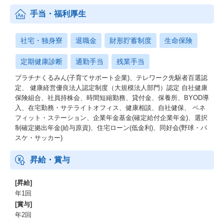
手当・福利厚生
社宅・独身寮
退職金
財形貯蓄制度
生命保険
定期健康診断
通勤手当
残業手当
プラチナくるみん(子育てサポート企業)、テレワーク先駆者百選認
定、 健康経営優良法人認定制度（大規模法人部門）認定 自社健康
保険組合、社員持株会、時間短縮勤務、貸付金、保養所、BYOD導
入、在宅勤務・サテライトオフィス、健康相談、自社健保、 ベネ
フィット・ステーション、企業年金基金(確定給付企業年金)、選択
制確定拠出年金(給与原資)、住宅ローン(低金利)、同好会(野球・バ
スケ・サッカー)
昇給・賞与
[昇給]
年1回
[賞与]
年2回