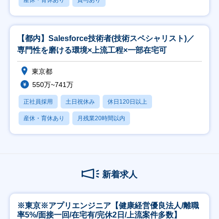
産休・育休あり
賞与あり
【都内】Salesforce技術者(技術スペシャリスト)／
専門性を磨ける環境×上流工程×一部在宅可
東京都
550万~741万
正社員採用
土日祝休み
休日120日以上
産休・育休あり
月残業20時間以内
新着求人
※東京※アプリエンジニア【健康経営優良法人/離職
率5%/面接一回/在宅有/完休2日/上流案件多数】