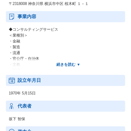
〒2318008 神奈川県 横浜市中区 桜木町 １－１
事業内容
◆コンサルティングサービス
＜業種別＞
・金融
・製造
・流通
・官公庁・自治体
・文教
・医療
・他
設立年月日
＜業務別＞
・EC
1970年 5月15日
・CRM
・SFA
・SCM
代表者
・ERP
・WEB
坂下 智保
・他
＜IT基盤、ネットワーク＞