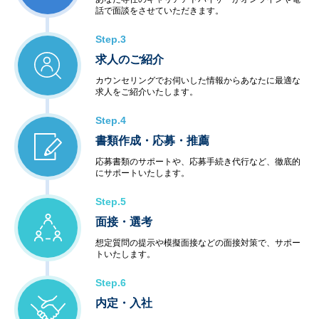
◆アウトソーシングサービス
話で面談をさせていただきます。
＜システム運用保守サービス＞
・業務運用
Step.3
・オペレーション
求人のご紹介
・ネットワーク管理
・ファシリティ管理
カウンセリングでお伺いした情報からあなたに最適な
・ヘルプデスク
求人をご紹介いたします。
＜インターネットサービス＞
・データセンター
Step.4
・ハウジング・ホスティング
書類作成・応募・推薦
・セキュリティ
＜教育サービス＞
応募書類のサポートや、応募手続き代行など、徹底的
にサポートいたします。
・システム運用サービス
・最新技術セミナー
Step.5
＜コンビニエンスサービス＞
・ハードウェア販売
面接・選考
・ソフトウェア販売
想定質問の提示や模擬面接などの面接対策で、サポー
トいたします。
Step.6
内定・入社