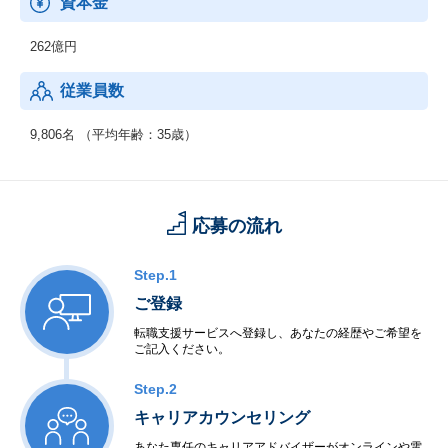
資本金
・ネットワーク
・セキュリティ
262億円
・先端IT
・ミドルウェア
従業員数
◆制御系システムサービス
＜移動体通信制御開発＞
9,806名 （平均年齢：35歳）
・移動体通信端末
・交換機・基地局システム
＜産業用制御開発＞
・家電機器制御
応募の流れ
・工場制御
＜社会・公共制御開発＞
・衛星・航空制御
Step.1
・交通機関・車輌制御
ご登録
・ビル・店舗設備制御
・電力・エネルギー制御
転職支援サービスへ登録し、あなたの経歴やご希望を
ご記入ください。
・通信インフラ制御
＜半導体等ハードウェア開発＞
Step.2
・LSI・FPGA設計
・電子回路設計・生産
キャリアカウンセリング
あなた専任のキャリアアドバイザーがオンラインや電