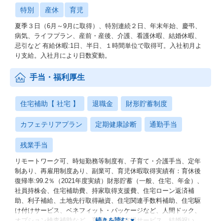
特別
産休
育児
夏季３日（6月～9月に取得）、特別連続２日、年末年始、慶弔、
病気、ライフプラン、産前・産後、介護、看護休暇、結婚休暇、
忌引など 有給休暇:1日、半日、１時間単位で取得可。入社初月よ
り支給。入社月により日数変動。
手当・福利厚生
住宅補助【 社宅 】
退職金
財形貯蓄制度
カフェテリアプラン
定期健康診断
通勤手当
残業手当
リモートワーク可、時短勤務等制度有、子育て・介護手当、定年
制あり、再雇用制度あり、副業可、育児休暇取得実績有：育休後
復帰率:99.2％（2021年度実績）財形貯蓄（一般、住宅、年金）、
社員持株会、住宅補助費、持家取得支援費、住宅ローン返済補
助、利子補給、土地先行取得融資、住宅関連手数料補助、住宅駆
け付けサービス、ベネフィット・パッケージなど、人間ドック、
オプション検査補助など、育児・介護支援サービス、結婚祝い