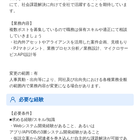
にて、社会課題解決に向けて全社で活躍することを期待していま
す。
【業務内容】
複数ポストを募集しているので職務は保有スキルや適正にて相談
していきましょう
・社内外アセットやアライアンスを活用した案件企画、見積もり
・PJマネジメント、業務プロセス分析／業務設計、マイクロサー
ビスAPI設計等
変更の範囲：有
人事異動・出向等により、同社及び出向先における各種業務全般
の範囲内で業務内容が変更になる場合があります。
必要な経験
【必要条件】
■求める経験/スキル/知識
・Webシステム開発経験があること、あるいは
アプリ/API/DBの3層システム開発経験があること
・仮説立案から関連者を巻き込んだ自主的な課題解決が可能であ