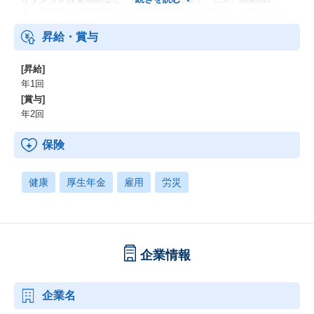
金、弔慰料、災害見舞金など、社員食堂、企業年金（企業年金基
金、確定拠出年金）、電気通信共済会(個人年金、遺児育英基金)
昇給・賞与
[昇給]
年1回
[賞与]
年2回
保険
健康
厚生年金
雇用
労災
企業情報
企業名