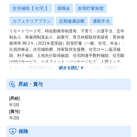
住宅補助【 社宅 】
退職金
財形貯蓄制度
カフェテリアプラン
定期健康診断
通勤手当
リモートワーク可、時短勤務等制度有、子育て・介護手当、定年
制あり、再雇用制度あり、副業可、育児休暇取得実績有：育休後
復帰率:99.2％（2021年度実績）財形貯蓄（一般、住宅、年金）、
社員持株会、住宅補助費、持家取得支援費、住宅ローン返済補
助、利子補給、土地先行取得融資、住宅関連手数料補助、住宅駆
け付けサービス、ベネフィット・パッケージなど、人間ドック、
オプション検査補助など、育児・介護支援サービス、結婚祝い
金、弔慰料、災害見舞金など、社員食堂、企業年金（企業年金基
金、確定拠出年金）、電気通信共済会(個人年金、遺児育英基金)
昇給・賞与
[昇給]
年1回
[賞与]
年2回
保険