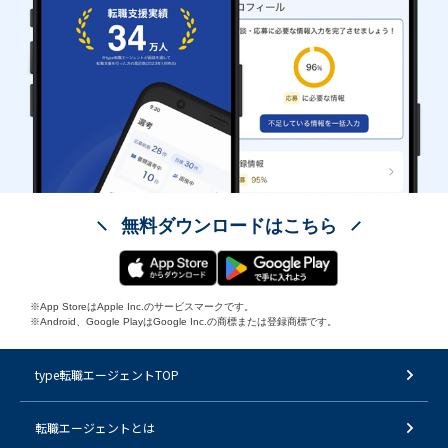
無料ダウンロードはこちら
※App StoreはApple Inc.のサービスマークです。
※Android、Google PlayはGoogle Inc.の商標または登録商標です。
type転職エージェントTOP
転職エージェントとは