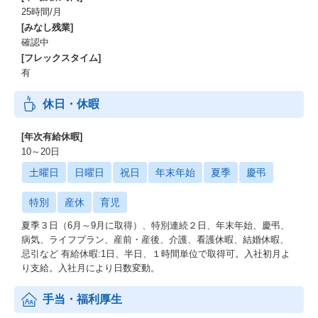
25時間/月
[みなし残業]
確認中
[フレックスタイム]
有
休日・休暇
[年次有給休暇]
10～20日
土曜日
日曜日
祝日
年末年始
夏季
慶弔
特別
産休
育児
夏季３日（6月～9月に取得）、特別連続２日、年末年始、慶弔、
病気、ライフプラン、産前・産後、介護、看護休暇、結婚休暇、
忌引など 有給休暇:1日、半日、１時間単位で取得可。入社初月よ
り支給。入社月により日数変動。
手当・福利厚生