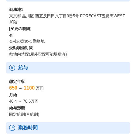
・経営指針：「社会性とビジネスの両立」
勤務地1
社会的課題の解決と事業成長の両立を軸に、持続可能な経営を追
東京都 品川区 西五反田田八丁目9番5号 FORECAST五反田WEST
求します。
10階
短期的なイグジットを目的とせず、社会に長期的な価値をもたら
[変更の範囲]
すビジネスを構築することを重視。
有
上場を視野に入れながらも、利益と社会性のバランスを保ち、“年
会社の定める勤務地
齢によるしがらみをなくす”というミッションの実現に向けて挑戦
受動喫煙対策
を続けます。
敷地内禁煙(屋外喫煙可能場所有)
給与
想定年収
650
1100
～
万円
月給
46.4 ～ 78.6万円
給与形態
固定給制(月給制)
勤務時間