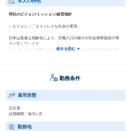
求人の特色
同社のビジョン/ミッション/経営指針
・ビジョン：「エイジレスな社会の実現」
日本は急速な高齢化により、労働人口の縮小や社会保障負担の増
大が進んでいます。
エイジレスは、年齢にかかわらず働き続けられる環境を社会に広
げることで、
シニアが「支えられる側」から「支える側」としてより長く社会
参加できる構造をつくり、
労働力不足の解消と社会保障制度の持続性に寄与します。
勤務条件
・ミッション：「年齢によるしがらみをなくす」
雇用形態
多くの人が生涯を通じて成長と挑戦を続けられるサービスの提供
を行い、年齢によるしがらみに囚われない新しい働き方をつくり
ます。
正社員
人と企業の“年齢の壁”を取り払い、誰もが「何歳からでも挑戦でき
試用期間：有/3ヶ月
る」「何歳でも活躍できる」環境を目指しています。
勤務地