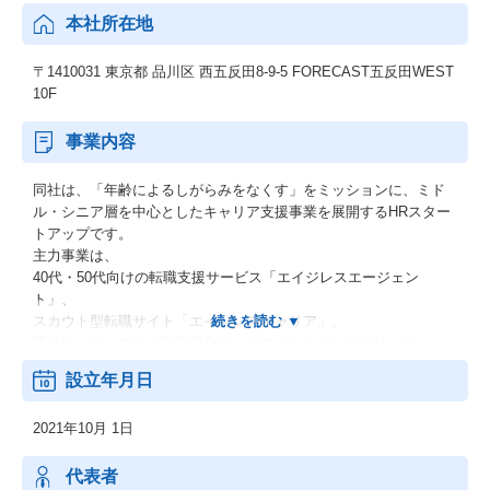
本社所在地
〒1410031 東京都 品川区 西五反田8-9-5 FORECAST五反田WEST
10F
事業内容
同社は、「年齢によるしがらみをなくす」をミッションに、ミド
ル・シニア層を中心としたキャリア支援事業を展開するHRスター
トアップです。
主力事業は、
40代・50代向けの転職支援サービス「エイジレスエージェン
ト」、
スカウト型転職サイト「エイジレスキャリア」、
ITフリーランス向け案件紹介サービス「エイジレスフリーラン
ス」です。
設立年月日
加えて、
営業顧問サービス「エイジレスセールスプロ」、
2021年10月 1日
DX支援を行う「エイジレスデジタルソリューション」も展開。
ミドル・シニア人材の経験とスキルを企業の成長に接続し、人手
不足やDX推進といった経営課題の解決を支援しています。
代表者