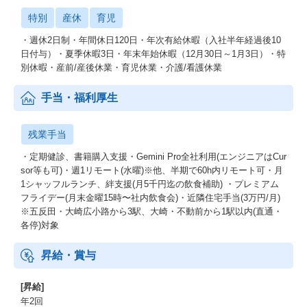
特別
産休
育児
・週休2日制・年間休日120日・年次有給休暇（入社半年経過後10
日付与）・夏季休暇3⽇・年末年始休暇（12⽉30⽇～1⽉3⽇）・特
別休暇・産前/産後休業・育児休業・介護/看護休業
手当・福利厚生
残業手当
・定期健診、書籍購入支援・Gemini Pro全社利用(エンジニアはCur
sor等も可)・週1リモート(水曜)※他、半期で60h内リモート可・月
1シャッフルランチ、絆支援(月5千円迄の飲食補助) ・プレミアム
フライデー(月末金曜15時〜社内飲食会)・近隣住宅手当(3万円/月)
※五反田・大崎広小路から3駅、大崎・不動前から1駅以内(直通・
各停)対象
昇給・賞与
[昇給]
年2回