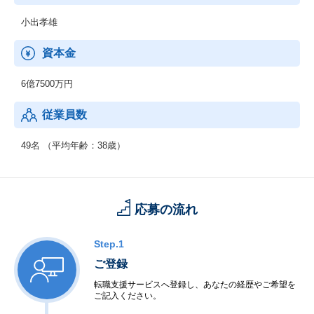
2025年にはシリーズAで5.6億円を調達し、累計調達額は6.7億円。
黒字継続かつ前年比200％成長の中、事業拡大を進めています。
小出孝雄
資本金
6億7500万円
従業員数
49名 （平均年齢：38歳）
応募の流れ
Step.1
ご登録
転職支援サービスへ登録し、あなたの経歴やご希望を
ご記入ください。