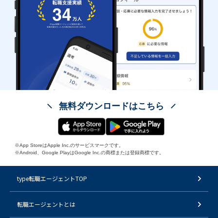
無料ダウンロードはこちら
※App StoreはApple Inc.のサービスマークです。
※Android、Google PlayはGoogle Inc.の商標または登録商標です。
type転職エージェントTOP
転職エージェントとは