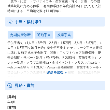
・慶弔・記念日・サバティカル・産前産後・育児・介護・その他
就業規則に定める休暇 ・有給休暇は初年度合計15日（ただし入社
時期による 平均消化数は11.8日/年）
手当・福利厚生
定期健康診断
通勤手当
残業手当
子供手当て（1人目：5千円、2人目：1.5万円、3人目：3.5万円、4
人目：6.5万円を毎月支給）※中学卒業まで テレワーク手当※規程
に準じる 確定拠出年金制度、関東ＩＴソフトウェア健康保険、慶
弔金制度・サポート制度（PMP受験、PDU取得、英語学習※） メ
ンター制度・クラブ活動補助・全社イベント・クリスマスparty・
welcome会等々 ※TOEIC・Versant受検費補助、営業学習ツール・
英会話レッスンの受講補助有り（ただし、補助・受講には諸条件
あり）
昇給・賞与
[昇給]
年1回
[賞与]