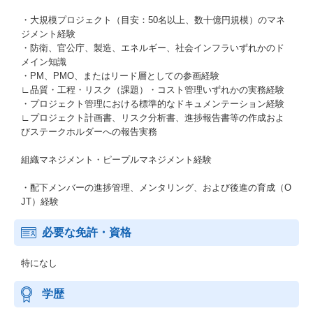
・大規模プロジェクト（目安：50名以上、数十億円規模）のマネ
ジメント経験
・防衛、官公庁、製造、エネルギー、社会インフラいずれかのド
メイン知識
・PM、PMO、またはリード層としての参画経験
∟品質・工程・リスク（課題）・コスト管理いずれかの実務経験
・プロジェクト管理における標準的なドキュメンテーション経験
∟プロジェクト計画書、リスク分析書、進捗報告書等の作成およ
びステークホルダーへの報告実務
組織マネジメント・ピープルマネジメント経験
・配下メンバーの進捗管理、メンタリング、および後進の育成（O
JT）経験
必要な免許・資格
特になし
学歴