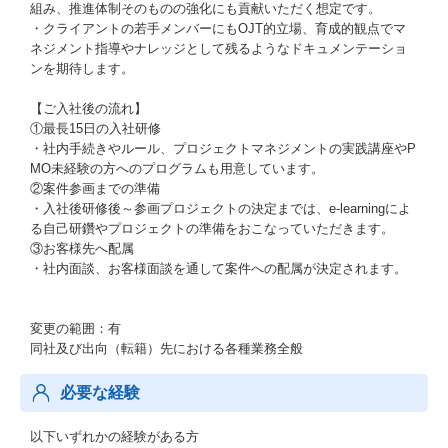
組み、推進体制そのものの強化にも貢献いただく想定です。
・クライアントの若手メンバーにもOJT的立場、育成的観点でマ
ネジメント指導やナレッジとして残るようなドキュメンテーショ
ンを期待します。
【ご入社後の流れ】
①最長15日の入社研修
・社内手続きやルール、プロジェクトマネジメントの実践講座やP
MO未経験の方へのプログラムも用意しています。
②案件参画までの準備
・入社後研修後～参画プロジェクトの決定までは、e-learningによ
る自己研鑽やプロジェクトの準備をおこなっていただきます。
③お客様先へ配属
・社内面談、お客様面談を通して案件への配属が決定されます。
変更の範囲：有
同社及び出向（転籍）先における各種業務全般
必要な経験
以下いずれかの経験がある方