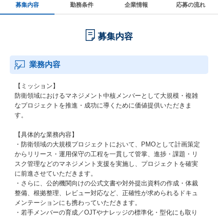
募集内容
勤務条件
企業情報
応募の流れ
募集内容
業務内容
【ミッション】
防衛領域におけるマネジメント中核メンバーとして大規模・複雑
なプロジェクトを推進・成功に導くために価値提供いただきま
す。
【具体的な業務内容】
・防衛領域の大規模プロジェクトにおいて、PMOとして計画策定
からリリース・運用保守の工程を一貫して管掌、進捗・課題・リ
スク管理などのマネジメント支援を実施し、プロジェクトを確実
に前進させていただきます。
・さらに、公的機関向けの公式文書や対外提出資料の作成・体裁
整備、根拠整理、レビュー対応など、正確性が求められるドキュ
メンテーションにも携わっていただきます。
・若手メンバーの育成／OJTやナレッジの標準化・型化にも取り