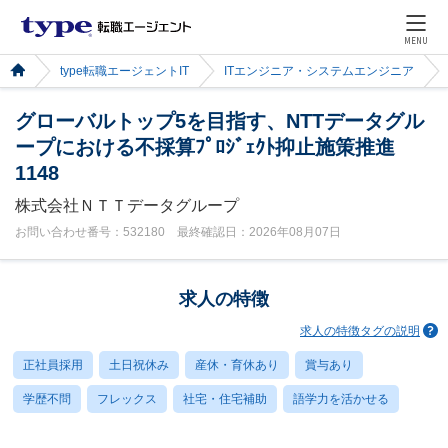
MENU
type転職エージェントIT
ITエンジニア・システムエンジニア
グローバルトップ5を目指す、NTTデータグル
ープにおける不採算ﾌﾟﾛｼﾞｪｸﾄ抑止施策推進
1148
株式会社ＮＴＴデータグループ
お問い合わせ番号：532180 最終確認日：2026年08月07日
求人の特徴
求人の特徴タグの説明
正社員採用
土日祝休み
産休・育休あり
賞与あり
学歴不問
フレックス
社宅・住宅補助
語学力を活かせる