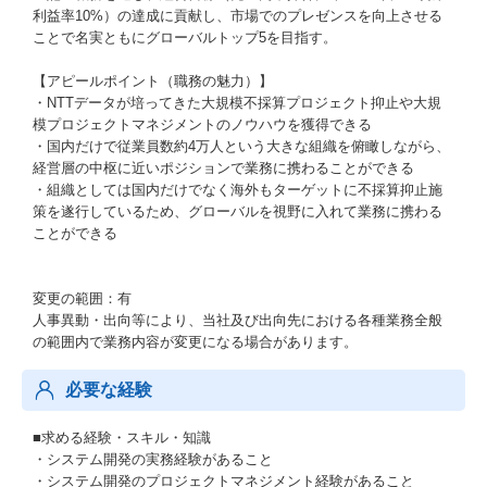
利益率10%）の達成に貢献し、市場でのプレゼンスを向上させる
ことで名実ともにグローバルトップ5を目指す。
【アピールポイント（職務の魅力）】
・NTTデータが培ってきた大規模不採算プロジェクト抑止や大規
模プロジェクトマネジメントのノウハウを獲得できる
・国内だけで従業員数約4万人という大きな組織を俯瞰しながら、
経営層の中枢に近いポジションで業務に携わることができる
・組織としては国内だけでなく海外もターゲットに不採算抑止施
策を遂行しているため、グローバルを視野に入れて業務に携わる
ことができる
変更の範囲：有
人事異動・出向等により、当社及び出向先における各種業務全般
の範囲内で業務内容が変更になる場合があります。
必要な経験
■求める経験・スキル・知識
・システム開発の実務経験があること
・システム開発のプロジェクトマネジメント経験があること