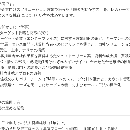
拓者です。
手企業向けのソリューション営業で培った「顧客を動かす力」を、レガシー大
の大きな挑戦にぶつけたい方を求めています。
お任せしたい仕事】
．ターゲット攻略と商談の実行
 ターゲット企業（エンタープライズ）に対する営業戦略の策定、キーマンへの
 経営層・情シス部門・現場担当者へのヒアリングを通じた、自社ソリューショ
．受注・上申シナリオの構築
 顧客担当者が社内予算を獲得するためのストーリー立案、資料作成支援（稟議
 CIO・情シス部長・現場責任者それぞれのインサイトに合わせた合意形成の推
 法務・購買部門との調整および契約締結実務
．社内連携とプロセス改善
 受注後のデリバリーチーム（PM等）へのスムーズな引き継ぎとアカウント管
 商談現場のニーズを元にしたサービス改善、およびセールス手法の標準化
更の範囲：有
社の定める業務
大手企業向けの法人営業経験（1年以上）
企業の意思決定プロセス（稟議フロー）を理解し、戦略的に動ける能力