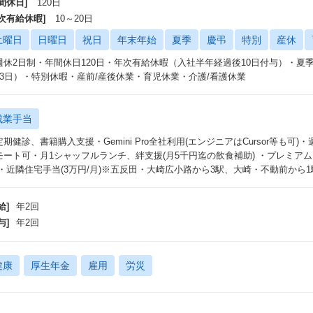
間休日]
120日
年次有給休暇]
10～20日
土曜日
日曜日
祝日
年末年始
夏季
慶弔
特別
産休
週休2日制・年間休日120日・年次有給休暇（入社半年経過後10日付与）・夏季
⽉3⽇）・特別休暇・産前/産後休業・育児休業・介護/看護休業
残業手当
期健診、書籍購入支援・Gemini Pro全社利用(エンジニアはCursor等も可)
モート可・月1シャッフルランチ、絆支援(月5千円迄の飲食補助) ・プレミアム
)・近隣住宅手当(3万円/月)※五反田・大崎広小路から3駅、大崎・不動前から1
給]
年2回
与]
年2回
健康
厚生年金
雇用
労災