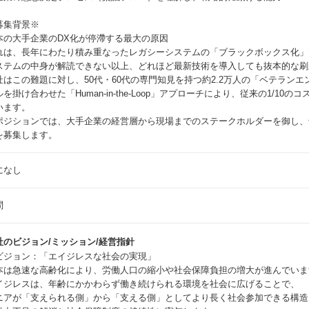
募集背景※
本の大手企業のDX化が停滯する最大の原因
れは、長年にわたり積み重なったレガシーシステムの「ブラックボックス化」
ステムの中身が解読できない以上、どれほど最新技術を導入しても抜本的な刷
社はこの難題に対し、50代・60代の専門知見を持つ約2.2万人の「ベテランエ
ルを掛け合わせた「Human-in-the-Loop」アプローチにより、従来の1/1
います。
ポジションでは、大手企業の経営層から現場までのステークホルダーを御し、
を募集します。
になし
問
社のビジョン/ミッション/経営指針
ビジョン：「エイジレスな社会の実現」
本は急速な高齢化により、労働人口の縮小や社会保障負担の増大が進んでいま
イジレスは、年齢にかかわらず働き続けられる環境を社会に広げることで、
ニアが「支えられる側」から「支える側」としてより長く社会参加できる構造