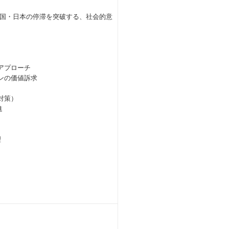
国・日本の停滞を突破する、社会的意
アプローチ
ンの価値訴求
対策）
進
理