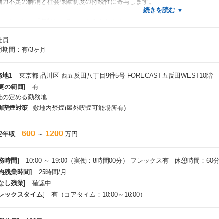
働力不足の解消と社会保障制度の持続性に寄与します。
ミッション：「年齢によるしがらみをなくす」
くの人が生涯を通じて成長と挑戦を続けられるサービスの提供を行い、年齢に
社員
をつくります。
用期間：有/3ヶ月
と企業の“年齢の壁”を取り払い、誰もが「何歳からでも挑戦できる」「何歳で
。
務地1
東京都 品川区 西五反田八丁目9番5号 FORECAST五反田WEST10階
経営指針：「社会性とビジネスの両立」
更の範囲]
有
会的課題の解決と事業成長の両立を軸に、持続可能な経営を追求します。
社の定める勤務地
期的なイグジットを目的とせず、社会に長期的な価値をもたらすビジネスを構
動喫煙対策
敷地内禁煙(屋外喫煙可能場所有)
場を視野に入れながらも、利益と社会性のバランスを保ち、“年齢によるしがら
向けて挑戦を続けます。
600
1200
定年収
～
万円
務時間]
10:00 ～ 19:00（実働：8時間00分） フレックス有 休憩時間：60
平均残業時間]
25時間/月
なし残業]
確認中
フレックスタイム]
有（コアタイム：10:00～16:00）