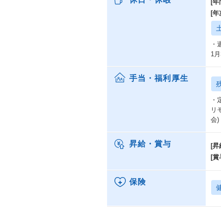
[年
[
・
1
手当・福利厚生
・定
リ
会
昇給・賞与
[昇
[賞
保険