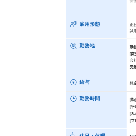
労
・
多
雇用形態
正
方
試
人
す
勤務地
勤
・
[変
社
会
短
受
上
に
給与
想
勤務時間
[勤
[
[み
[
休日・休暇