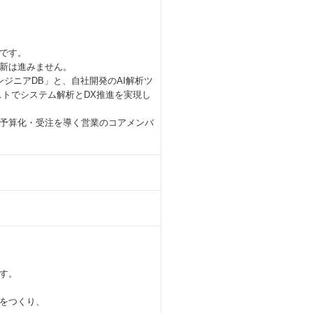
です。
新は進みません。
ンジニアDB」と、自社開発のAI解析ツ
0のコストでシステム解析とDX推進を実現し
予算化・受注を導く営業のコアメンバ
す。
をつくり、