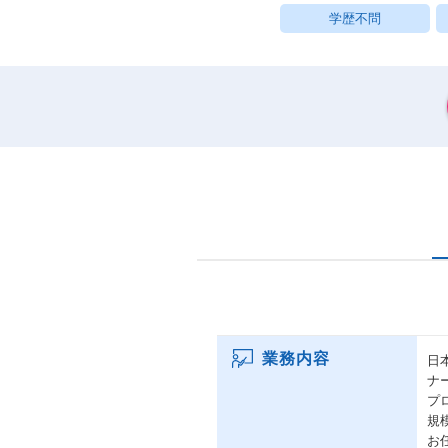
学歴不問
業務内容
日
ナ
プ
規
お