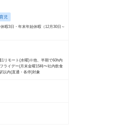
育児
休暇3⽇・年末年始休暇（12⽉30⽇～
・週1リモート(水曜)※他、半期で60h内
フライデー(月末金曜15時〜社内飲食
駅以内(直通・各停)対象