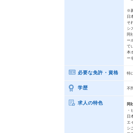
※
日
そ
シ
同
ー
て
本
ー
必要な免許・資格
特
学歴
不
求人の特色
同
・
日
エ
シ