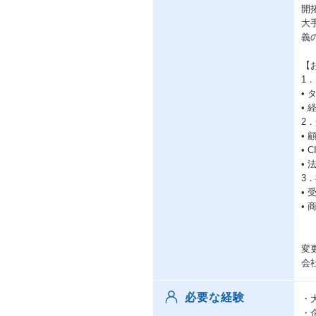
開
大
義
【
1
•
•
2
•
•
•
3
•
•
変
会
必要な経験
・
・