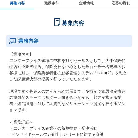
募集内容
勤務条件
企業情報
応募の流れ
募集内容
業務内容
【業務内容】
エンタープライズ領域の中核を担うセールスとして、大手保険代
理店や企業代理店、保険会社を中心とした数百〜数千名規模のお
客様に対し、保険業界特化の顧客管理システム「hokan®️」を軸と
した課題解決型の提案を行っていただきます。
現場で働く募集人の方々から経営層まで、多様かつ意思決定構造
の複雑なステークホルダーと向き合いながら、顧客が抱える業
務・経営課題に対して本質的なソリューション提案を行うポジシ
ョンです。
＜業務詳細＞
・エンタープライズ企業への新規提案・受注活動
- インサイドセールスが創出したリードに対する商談