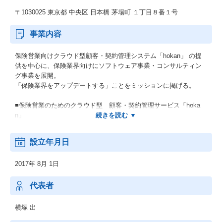
〒1030025 東京都 中央区 日本橋 茅場町 １丁目８番１号
事業内容
保険営業向けクラウド型顧客・契約管理システム「hokan」 の提
供を中心に、保険業界向けにソフトウェア事業・コンサルティン
グ事業を展開。
「保険業界をアップデートする」ことをミッションに掲げる。
■保険営業のためのクラウド型 顧客・契約管理サービス「hoka
n」
■保険代理店開業支援、情報サイト「保険代理店開業.com」
設立年月日
■InsurTech情報サイト「InsurTechJapan」
2017年 8月 1日
■InsurTechConsulting（保険事業参入に関する総合的なご相談窓
口）
代表者
横塚 出