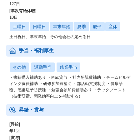
127日
[年次有給休暇]
10日
土曜日
日曜日
年末年始
夏季
慶弔
産休
土日祝日、年末年始、その他会社の定める日
手当・福利厚生
その他
通勤手当
残業手当
・書籍購入補助あり ・Mac貸与 ・社内懇親費補助 ・チームビルデ
ィング食費補助 ・研修参加費補助 ・部活動支援制度 ・健康診
断、感染症予防接種 ・勉強会参加費補助あり ・テックブースト
（技術研鑽、開発効率向上を補助する）
昇給・賞与
[昇給]
年1回
[賞与]