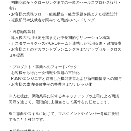
- 初期商談からクロージングまでの一連のセールスプロセス設計・
実行
- お客様の業務フロー・組織構造・経営課題を踏まえた提案設計
- 複数部門や決裁者が関与する商談のハンドリング
・既存顧客深耕
- 導入後の活用状況を踏まえた中長期的なリレーション構築
- カスタマーサクセスやCREチームと連携した活用促進・追加提案
- お客様ごとのアカウントプランニングおよびアップセル・クロス
セル提案
・プロダクト・事業へのフィードバック
- お客様から得た一次情報や課題の言語化
- PdMやエンジニアと連携した機能改善および新機能提案への関与
- お客様の成功/失敗事例の整理およびナレッジ化
※入社後は、保険業界に関するキャッチアップや上司による商談
同席を通じて、段階的に主担当として案件をお任せします。
※ご志向やスキルに応じて、マネジメントやメンバー育成に挑戦
することも可能です。