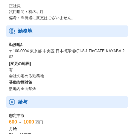
プロダクトを通じて解決していく経験ができます。
正社員
売るだけでなく、「顧客の変化」に手応えを感じられる営業で
試用期間：有/3ヶ月
す。
備考：※待遇に変更はございません。
◾️SaaS×保険業界特化という、明確で強みを持つプロダクト
勤務地
「hokan®」は保険業界特有の複雑な業務を深く理解したプロダク
勤務地1
トとして高い評価を受けています。
〒100-0004 東京都 中央区 日本橋茅場町1-8-1 FinGATE KAYABA 2
顧客を含めた保険業界全体からの期待値が高いからこそ、提案の
02
しがいがあり、営業としての成長実感を得やすいです。
[変更の範囲]
有
◾️プロダクトづくりに作りに携わることができるポジション
会社の定める勤務地
受動喫煙対策
顧客からのフィードバックを起点に、PMやエンジニアと連携しな
敷地内全面禁煙
がら、機能改善や新機能検討に関与することができます。
顧客起点でプロダクトが進化していくプロセスを体感できる点も
魅力の一つです。
給与
◾️柔軟な働き方と成長の両立
想定年収
600
1000
～
万円
フルフレックス・リモートワーク制度を導入しており、ライフス
月給
タイルに合わせた働き方をしながら、営業としてのスキルアップ