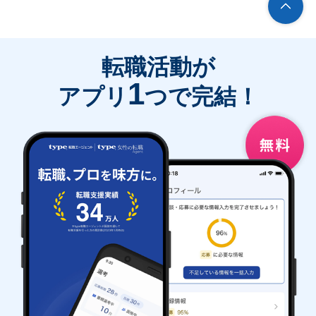
転職活動が
1
アプリ
つで完結！