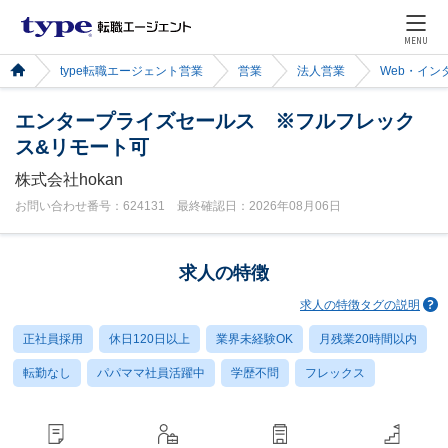
MENU
type転職エージェント営業
営業
法人営業
Web・イン
エンタープライズセールス ※フルフレック
ス&リモート可
株式会社hokan
お問い合わせ番号：624131 最終確認日：2026年08月06日
求人の特徴
求人の特徴タグの説明
正社員採用
休日120日以上
業界未経験OK
月残業20時間以内
転勤なし
パパママ社員活躍中
学歴不問
フレックス