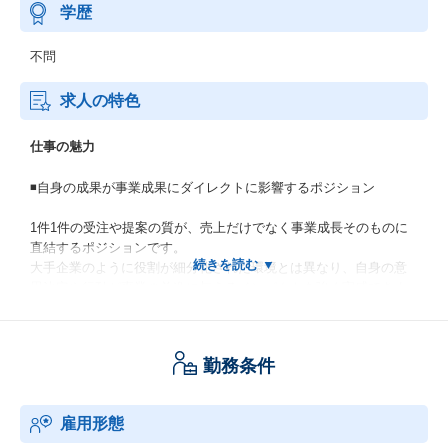
学歴
不問
求人の特色
仕事の魅力
◾️自身の成果が事業成果にダイレクトに影響するポジション
1件1件の受注や提案の質が、売上だけでなく事業成長そのものに
直結するポジションです。
大手企業のように役割が細分化された環境とは異なり、自身の意
思決定や行動が事業の前進に与えるインパクトを強く実感できま
す。
「自分の成果で会社を成長させている」という当事者意識を持っ
て取り組める環境です。
勤務条件
◾️顧客の課題解決を最前線で実感できるポジション
雇用形態
現場で働く募集人の方々から、部門責任者や経営層まで、幅広い
ステークホルダーと向き合いながら、顧客の業務課題を整理し、