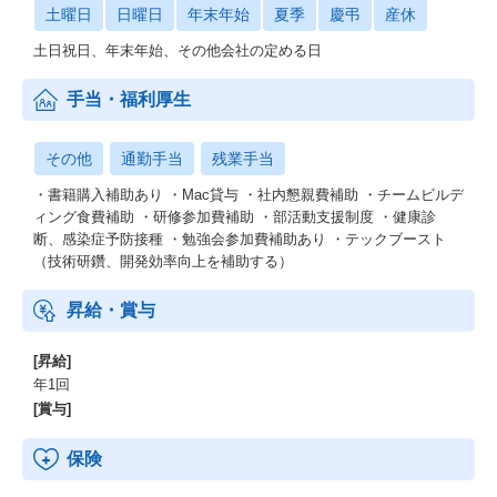
土曜日
日曜日
年末年始
夏季
慶弔
産休
土日祝日、年末年始、その他会社の定める日
手当・福利厚生
その他
通勤手当
残業手当
・書籍購入補助あり ・Mac貸与 ・社内懇親費補助 ・チームビルデ
ィング食費補助 ・研修参加費補助 ・部活動支援制度 ・健康診
断、感染症予防接種 ・勉強会参加費補助あり ・テックブースト
（技術研鑽、開発効率向上を補助する）
昇給・賞与
[昇給]
年1回
[賞与]
保険