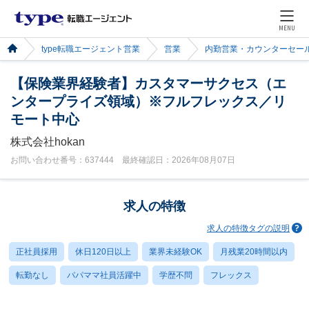
MENU
type転職エージェント営業
営業
内勤営業・カウンターセー
【保険業界経験者】カスタマーサクセス（エ
ンタープライズ領域）※フルフレックス／リ
モート中心
株式会社hokan
お問い合わせ番号：637444 最終確認日：2026年08月07日
求人の特徴
求人の特徴タグの説明
正社員採用
休日120日以上
業界未経験OK
月残業20時間以内
転勤なし
パパママ社員活躍中
学歴不問
フレックス