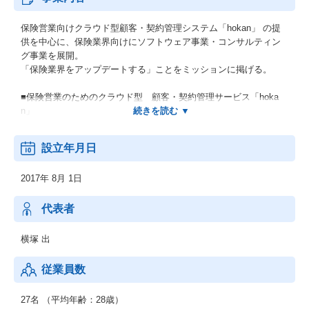
保険営業向けクラウド型顧客・契約管理システム「hokan」 の提
供を中心に、保険業界向けにソフトウェア事業・コンサルティン
グ事業を展開。
「保険業界をアップデートする」ことをミッションに掲げる。
■保険営業のためのクラウド型 顧客・契約管理サービス「hoka
n」
■保険代理店開業支援、情報サイト「保険代理店開業.com」
設立年月日
■InsurTech情報サイト「InsurTechJapan」
2017年 8月 1日
■InsurTechConsulting（保険事業参入に関する総合的なご相談窓
口）
代表者
横塚 出
従業員数
27名 （平均年齢：28歳）