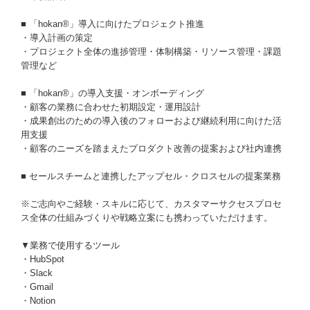
■ 「hokan®︎」導入に向けたプロジェクト推進
・導入計画の策定
・プロジェクト全体の進捗管理・体制構築・リソース管理・課題
管理など
■ 「hokan®︎」の導入支援・オンボーディング
・顧客の業務に合わせた初期設定・運用設計
・成果創出のための導入後のフォローおよび継続利用に向けた活
用支援
・顧客のニーズを踏まえたプロダクト改善の提案および社内連携
■ セールスチームと連携したアップセル・クロスセルの提案業務
※ご志向やご経験・スキルに応じて、カスタマーサクセスプロセ
ス全体の仕組みづくりや戦略立案にも携わっていただけます。
▼業務で使用するツール
・HubSpot
・Slack
・Gmail
・Notion