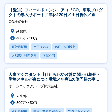
【愛知】フィールドエンジニア（『GO』車載プロダ
クトの導入サポート／年休120日／土日祝休／直行
直帰
GO株式会社
愛知県
400万~700万
正社員採用
土日祝休み
休日120日以上
月残業20時間以内
学歴不問
人事アシスタント【仕組み化や改善に関われ採用・
労務スキルが身につく環境／年商120億円超の事業
会社】
オーガニックグループ株式会社
東京都
300万~450万
正社員採用
職種・業界未経験OK
20代におすすめ