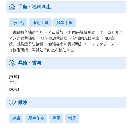
手当・福利厚生
その他
通勤手当
残業手当
・書籍購入補助あり ・Mac貸与 ・社内懇親費補助 ・チームビルデ
ィング食費補助 ・研修参加費補助 ・部活動支援制度 ・健康診
断、感染症予防接種 ・勉強会参加費補助あり ・テックブースト
（技術研鑽、開発効率向上を補助する）
昇給・賞与
[昇給]
年1回
[賞与]
保険
健康
厚生年金
雇用
労災