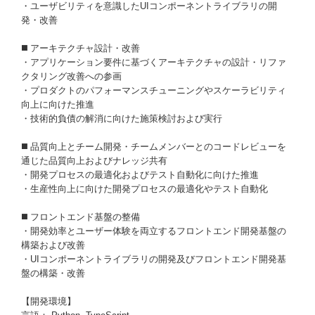
・ユーザビリティを意識したUIコンポーネントライブラリの開
発・改善
◼️ アーキテクチャ設計・改善
・アプリケーション要件に基づくアーキテクチャの設計・リファ
クタリング改善への参画
・プロダクトのパフォーマンスチューニングやスケーラビリティ
向上に向けた推進
・技術的負債の解消に向けた施策検討および実行
◼️ 品質向上とチーム開発・チームメンバーとのコードレビューを
通じた品質向上およびナレッジ共有
・開発プロセスの最適化およびテスト自動化に向けた推進
・生産性向上に向けた開発プロセスの最適化やテスト自動化
◼️ フロントエンド基盤の整備
・開発効率とユーザー体験を両立するフロントエンド開発基盤の
構築および改善
・UIコンポーネントライブラリの開発及びフロントエンド開発基
盤の構築・改善
【開発環境】