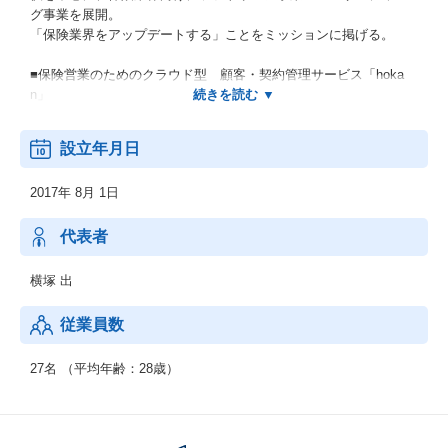
グ事業を展開。
「保険業界をアップデートする」ことをミッションに掲げる。
■保険営業のためのクラウド型 顧客・契約管理サービス「hoka
n」
■保険代理店開業支援、情報サイト「保険代理店開業.com」
設立年月日
■InsurTech情報サイト「InsurTechJapan」
2017年 8月 1日
■InsurTechConsulting（保険事業参入に関する総合的なご相談窓
口）
代表者
横塚 出
従業員数
27名 （平均年齢：28歳）