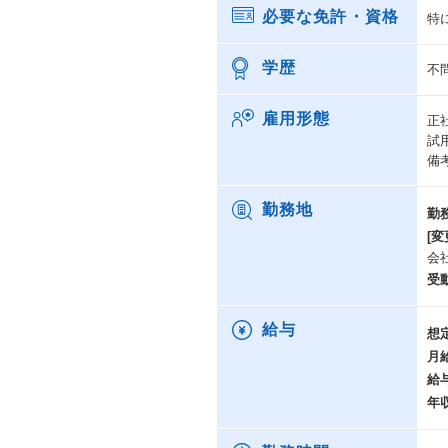
必要な免許・資格
特
学歴
不
雇用形態
正
試
備
勤務地
勤
[変
会
受
給与
想
月
給
年