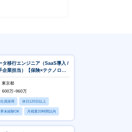
ータ移行エンジニア（SaaS導入 /
手企業担当）【保険×テクノロジ
域のInsurTech】
東京都
600万~960万
正社員採用
休日120日以上
界未経験OK
月残業20時間以内
転勤なし