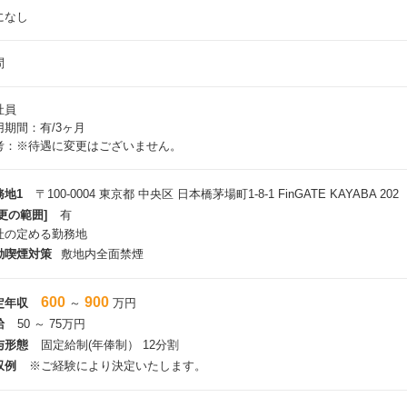
になし
問
社員
用期間：有/3ヶ月
考：※待遇に変更はございません。
務地1
〒100-0004 東京都 中央区 日本橋茅場町1-8-1 FinGATE KAYABA 202
更の範囲]
有
社の定める勤務地
動喫煙対策
敷地内全面禁煙
600
900
定年収
～
万円
給
50 ～ 75万円
与形態
固定給制(年俸制） 12分割
収例
※ご経験により決定いたします。