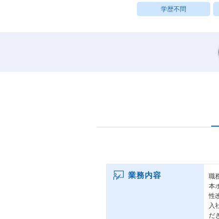
学歴不問
業務内容
職
本
性
入
だ