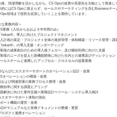
の後、現場理解を活かしながら、CS Opsの改善や高度化を主軸として推進し
来的にはCS Opsに留まらず、セールスやマーケティングを含むBusiness
evOps領域まで役割を拡張していくことを期待しています。
主な業務内容＞
️ CS業務（入社からおおよそ半年間のみ）
「hokan®︎」導入に向けたプロジェクトマネジメント
 導入計画の策定・プロジェクト全体の進捗管理・体制構築・リソース管理・課
「hokan®︎」の導入支援・オンボーディング
 お客様の成果創出のための導入後フォロー、及び継続利用に向けた支援
 お客様のニーズを捉えた新機能開発に向けた社内との連携及びディレクション
 セールスチームと連携したアップセル・クロスセルの提案業務
️CSならびにカスタマーサポートのオペレーション設計・改善
CSオペレーションの構築・改善
 CSおよび関連部署の業務プロセス整理・改善
 業務効率に関する課題ヒアリング
 課題解決に向けた要件定義〜業務設計〜ツール・システム導入検討
カスタマーサポート体制の強化
 サポート機能の運営・改善
 FAQやマニュアルなど各種ドキュメントの整備・更新
プロダクト連携オペレーション