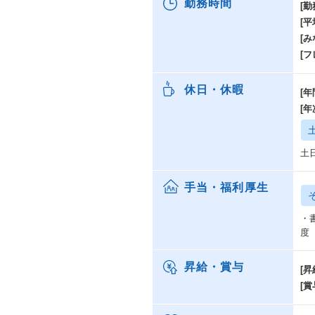
勤務時間
[勤
[
[み
[
休日・休暇
[年
[
土
手当・福利厚生
・
度
昇給・賞与
[昇
[賞