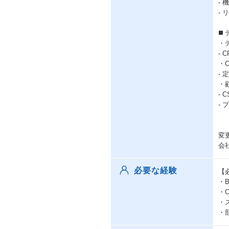
-
-
◼
・
- 
・
-
・
-
-
変
会
必要な経験
【
・
・
・
・