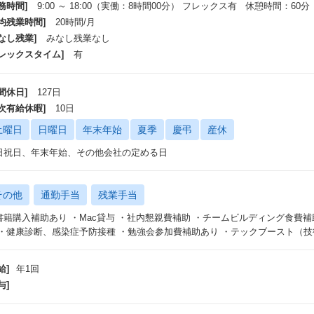
務時間]
9:00 ～ 18:00（実働：8時間00分） フレックス有 休憩時間：60分
平均残業時間]
20時間/月
なし残業]
みなし残業なし
フレックスタイム]
有
間休日]
127日
年次有給休暇]
10日
土曜日
日曜日
年末年始
夏季
慶弔
産休
日祝日、年末年始、その他会社の定める日
その他
通勤手当
残業手当
書籍購入補助あり ・Mac貸与 ・社内懇親費補助 ・チームビルディング食費補
 ・健康診断、感染症予防接種 ・勉強会参加費補助あり ・テックブースト（
給]
年1回
与]