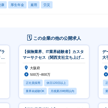
健康
厚生年金
雇用
労災
この企業の他の公開求人
プラ
【保険業界、IT業界経験者】カスタ
デ
リモ
マーサクセス（関西支社立ち上げ）
大
※フルフレックス／リモート中心
ー領
大阪府
500万~800万
正社員採用
休日120日以上
業界未経験OK
月残業20時間以内
業
転勤なし