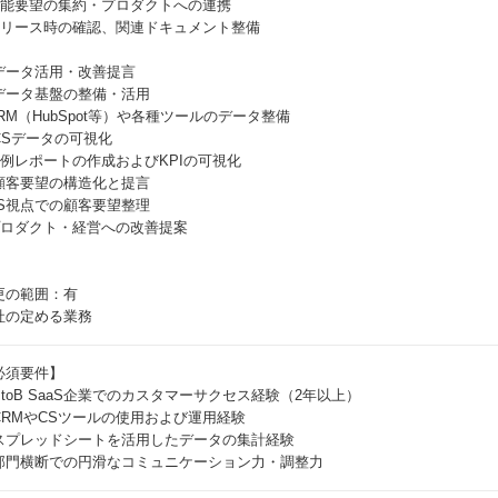
 機能要望の集約・プロダクトへの連携
 リリース時の確認、関連ドキュメント整備
️ データ活用・改善提言
データ基盤の整備・活用
CRM（HubSpot等）や各種ツールのデータ整備
CSデータの可視化
 定例レポートの作成およびKPIの可視化
顧客要望の構造化と提言
 CS視点での顧客要望整理
 プロダクト・経営への改善提案
更の範囲：有
社の定める業務
必須要件】
BtoB SaaS企業でのカスタマーサクセス経験（2年以上）
CRMやCSツールの使用および運用経験
スプレッドシートを活用したデータの集計経験
部門横断での円滑なコミュニケーション力・調整力