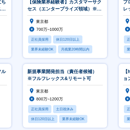
立ち
【保険業界経験者】カスタマーサク
プ
ス／
セス（エンタープライズ領域）※フ
レ
ルフレックス／リモート中心
東京都
700万~1000万
正社員採用
休日120日以上
業界未経験OK
月残業20時間以内
業
転勤なし
フル
新規事業開発担当（責任者候補）
【
※フルフレックス&リモート可
ョ
&
東京都
800万~1200万
正社員採用
土日祝休み
休日120日以上
業界未経験OK
業
月残業20時間以内