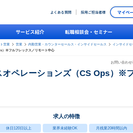
マイペ
よくある質問
採用ご担当者様
サービス紹介
転職相談会・セミナー
ント営業
営業
内勤営業・カウンターセールス・インサイドセールス
インサイドセー
ps）※フルフレックス／リモート中心
お問い合わせ番
オペレーションズ（CS Ops）※
求人の特徴
休日120日以上
業界未経験OK
月残業20時間以内