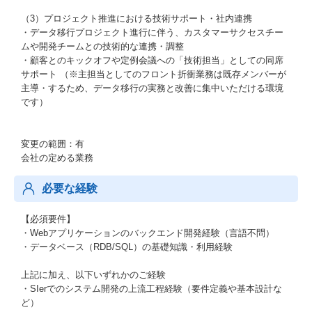
（3）プロジェクト推進における技術サポート・社内連携
・データ移行プロジェクト進行に伴う、カスタマーサクセスチー
ムや開発チームとの技術的な連携・調整
・顧客とのキックオフや定例会議への「技術担当」としての同席
サポート （※主担当としてのフロント折衝業務は既存メンバーが
主導・するため、データ移行の実務と改善に集中いただける環境
です）
変更の範囲：有
会社の定める業務
必要な経験
【必須要件】
・Webアプリケーションのバックエンド開発経験（言語不問）
・データベース（RDB/SQL）の基礎知識・利用経験
上記に加え、以下いずれかのご経験
・SIerでのシステム開発の上流工程経験（要件定義や基本設計な
ど）