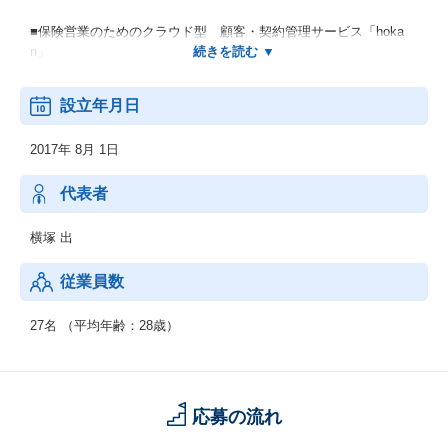
■保険営業のためのクラウド型 顧客・契約管理サービス「hoka
n」
■保険代理店開業支援、情報サイト「保険代理店開業.com」
設立年月日
■InsurTech情報サイト「InsurTechJapan」
2017年 8月 1日
■InsurTechConsulting（保険事業参入に関する総合的なご相談窓
口）
代表者
横塚 出
従業員数
27名 （平均年齢：28歳）
応募の流れ