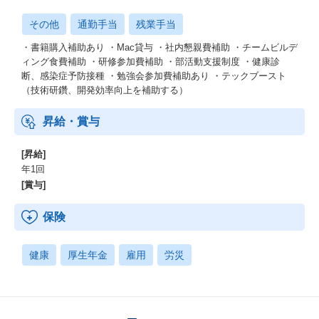
その他
通勤手当
残業手当
・書籍購入補助あり ・Mac貸与 ・社内懇親費補助 ・チームビルデ
ィング食費補助 ・研修参加費補助 ・部活動支援制度 ・健康診
断、感染症予防接種 ・勉強会参加費補助あり ・テックブースト
（技術研鑽、開発効率向上を補助する）
昇給・賞与
[昇給]
年1回
[賞与]
保険
健康
厚生年金
雇用
労災