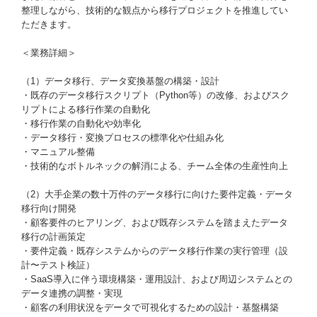
整理しながら、技術的な観点から移行プロジェクトを推進してい
ただきます。
＜業務詳細＞
（1）データ移行、データ変換基盤の構築・設計
・既存のデータ移行スクリプト（Python等）の改修、およびスク
リプトによる移行作業の自動化
・移行作業の自動化や効率化
・データ移行・変換プロセスの標準化や仕組み化
・マニュアル整備
・技術的なボトルネックの解消による、チーム全体の生産性向上
（2）大手企業の数十万件のデータ移行に向けた要件定義・データ
移行向け開発
・顧客要件のヒアリング、および既存システムを踏まえたデータ
移行の計画策定
・要件定義・既存システムからのデータ移行作業の実行管理（設
計〜テスト検証）
・SaaS導入に伴う環境構築・運用設計、および周辺システムとの
データ連携の調整・実現
・顧客の利用状況をデータで可視化するための設計・基盤構築