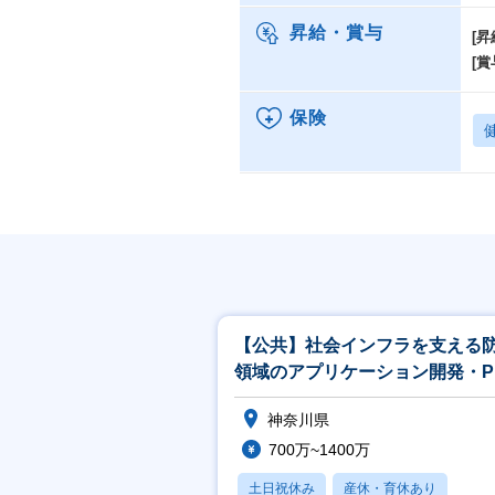
昇給・賞与
[昇
[賞
保険
【公共】社会インフラを支える
領域のアプリケーション開発・P
／PL候補<488>
神奈川県
700万~1400万
土日祝休み
産休・育休あり