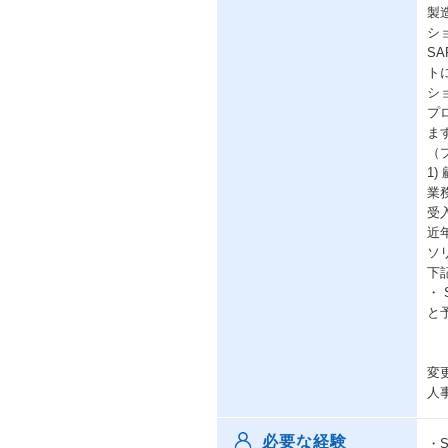
製
シ
S
ト
シ
プ
ま
（
1
業
受
近
ソ
下
・
と
変
人
必要な経験
・