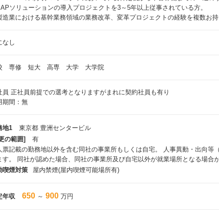
SAPソリューションの導入プロジェクトを3～5年以上従事されている方。
製造業における基幹業務領域の業務改革、変革プロジェクトの経験を複数お持
になし
校 専修 短大 高専 大学 大学院
社員
正社員前提での選考となりますがまれに契約社員も有り
用期間：無
務地1
東京都 豊洲センタービル
更の範囲]
有
人票記載の勤務地以外を含む同社の事業所もしくは自宅。 人事異動・出向等
ます。 同社が認めた場合、同社の事業所及び自宅以外が就業場所となる場合
動喫煙対策
屋内禁煙(屋内喫煙可能場所有)
650
900
定年収
～
万円