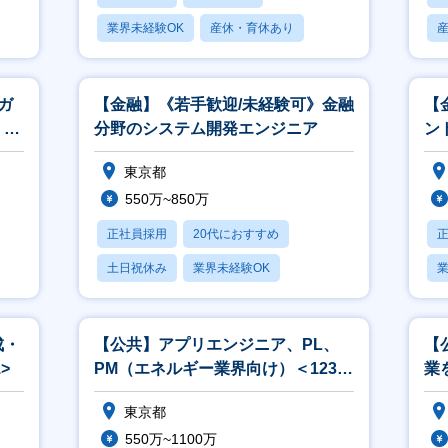
業界未経験OK
産休・育休あり
賞与あり
ガ
【金融】《若手歓迎/未経験可》金融
【
、開
分野のシステム開発エンジニア
ント
東京都
550万~850万
正社員採用
20代におすすめ
土日祝休み
業界未経験OK
業
産休・育休あり
成・
【公共】アプリエンジニア、PL、
【
>
PM（エネルギー業界向け）＜1238
業
＞
ン
東京都
550万~1100万