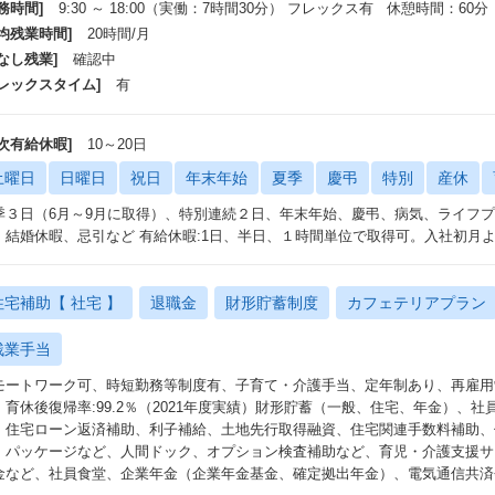
務時間]
9:30 ～ 18:00（実働：7時間30分） フレックス有 休憩時間：60分
平均残業時間]
20時間/月
なし残業]
確認中
フレックスタイム]
有
年次有給休暇]
10～20日
土曜日
日曜日
祝日
年末年始
夏季
慶弔
特別
産休
季３日（6月～9月に取得）、特別連続２日、年末年始、慶弔、病気、ライフ
、結婚休暇、忌引など 有給休暇:1日、半日、１時間単位で取得可。入社初月
住宅補助【 社宅 】
退職金
財形貯蓄制度
カフェテリアプラン
残業手当
モートワーク可、時短勤務等制度有、子育て・介護手当、定年制あり、再雇用
：育休後復帰率:99.2％（2021年度実績）財形貯蓄（一般、住宅、年金）、
、住宅ローン返済補助、利子補給、土地先行取得融資、住宅関連手数料補助、
・パッケージなど、人間ドック、オプション検査補助など、育児・介護支援サ
金など、社員食堂、企業年金（企業年金基金、確定拠出年金）、電気通信共済会