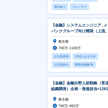
賞与あり
フレックス
社宅・住宅補助
【金融】システムエンジニア_メ
バンクグループ向け開発（上流
発リーダ）担当
東京都
700万~1100万
正社員採用
20代におすすめ
土日祝休み
業界未経験OK
産休・育休あり
【金融】金融分野人財戦略（育
組織開発）企画・推進担当<1261
東京都
700万~850万