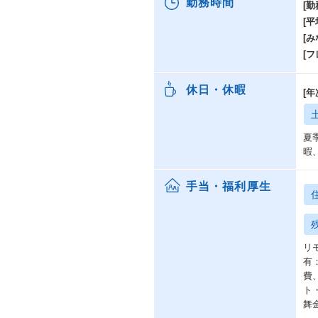
勤務時間
[勤
[
[み
[
休日・休暇
[
夏
暇
手当・福利厚生
リ
有
費
ト
舞