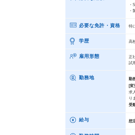
・
・
必要な免許・資格
特
学歴
高
雇用形態
正
試
勤務地
勤
[変
求
り
受
給与
想