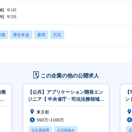
給]
年1回
与]
年2回
健康
厚生年金
雇用
労災
この企業の他の公開求人
防衛
【公共】アプリケーション開発エン
【
M
ジニア【 中央省庁・司法法務領域】
ン
<564>
こ
東京都
550万~1100万
正社員採用
土日祝休み