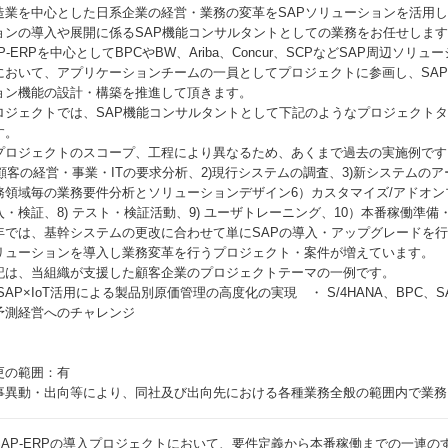
造業を中心とした日系企業の経営・業務の変革をSAPソリューションを活用し
ョンの導入や展開に係るSAP機能コンサルタントとしての業務をお任せしま
AP-ERPを中心としてBPCやBW、Ariba、Concur、SCPなどSAP周辺
において、アプリケーションチームの一員としてプロジェクトに参画し、SA
ョン機能の設計・構築を推進して頂きます。
ロジェクトでは、SAP機能コンサルタントとして下記のようなプロジェクト
す。
プロジェクトのスコープ、工程により異なるため、あくまで過去の実施例です
) 顧客の経営・事業・ITの要求分析、2)現行システムの調査、3)新システムのア
務領域毎の業務要件分析とソリューションデザイン6）カスタマイズ/アドオンプ
入・検証、8) テスト・検証活動、9) ユーザトレーニング、10）本番稼働準
年では、基幹システムの更改に合わせて単にSAPの導入・アップグレードを行
リューションを導入し業務変革を行うプロジェクト・案件が増えています。
記は、当組織が支援した顧客企業のプロジェクトテーマの一例です。
 SAP×IoT活用による製品別原価管理の高度化の実現 ・ S/4HANA、BPC
予測経営へのチャレンジ
更の範囲：有
事異動・出向等により、同社及び出向先における各種業務全般の範囲内で業務
SAP-ERPの導入プロジェクトにおいて、要件定義から本番稼働までの一連