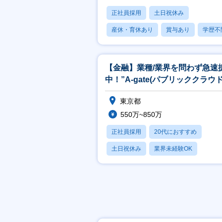
正社員採用
土日祝休み
産休・育休あり
賞与あり
学歴不
【金融】業種/業界を問わず急速
中！”A-gate(パブリッククラウ
用ソリューション)”の企画
東京都
550万~850万
正社員採用
20代におすすめ
土日祝休み
業界未経験OK
産休・育休あり