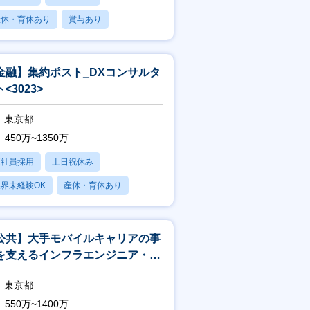
産休・育休あり
賞与あり
フレックス
金融】集約ポスト_DXコンサルタ
<3023>
東京都
450万~1350万
正社員採用
土日祝休み
界未経験OK
産休・育休あり
賞与あり
公共】大手モバイルキャリアの事
を支えるインフラエンジニア・イ
フラアーキテクト<188>
東京都
550万~1400万