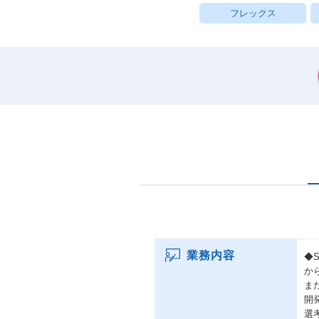
フレックス
業務内容
◆
か
ま
開
選