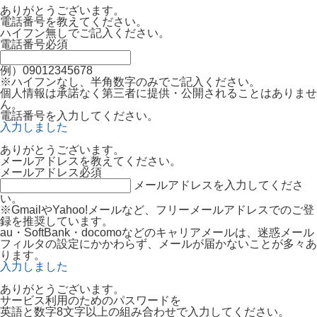
ありがとうございます。
電話番号を教えてください。
ハイフン無しでご記入ください。
電話番号
必須
例）09012345678
※ハイフンなし、半角数字のみでご記入ください。
個人情報は承諾なく第三者に提供・公開されることはありませ
ん。
電話番号を入力してください。
入力しました
ありがとうございます。
メールアドレスを教えてください。
メールアドレス
必須
メールアドレスを入力してくださ
い。
※GmailやYahoo!メールなど、フリーメールアドレスでのご登
録を推奨しています。
au・SoftBank・docomoなどのキャリアメールは、迷惑メール
フィルタの設定にかかわらず、メールが届かないことが多々あ
ります。
入力しました
ありがとうございます。
サービス利用のためのパスワードを
英語と数字8文字以上の組み合わせで入力してください。