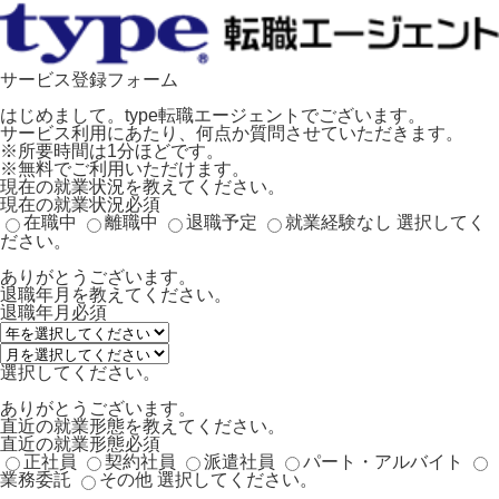
サービス登録フォーム
はじめまして。type転職エージェントでございます。
サービス利用にあたり、何点か質問させていただきます。
※所要時間は1分ほどです。
※無料でご利用いただけます。
現在の就業状況を教えてください。
現在の就業状況
必須
在職中
離職中
退職予定
就業経験なし
選択してく
ださい。
ありがとうございます。
退職年月を教えてください。
退職年月
必須
選択してください。
ありがとうございます。
直近の就業形態を教えてください。
直近の就業形態
必須
正社員
契約社員
派遣社員
パート・アルバイト
業務委託
その他
選択してください。