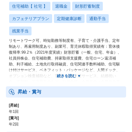
住宅補助【 社宅 】
退職金
財形貯蓄制度
カフェテリアプラン
定期健康診断
通勤手当
残業手当
リモートワーク可、時短勤務等制度有、子育て・介護手当、定年
制あり、再雇用制度あり、副業可、育児休暇取得実績有：育休後
復帰率:99.2％（2021年度実績）財形貯蓄（一般、住宅、年金）、
社員持株会、住宅補助費、持家取得支援費、住宅ローン返済補
助、利子補給、土地先行取得融資、住宅関連手数料補助、住宅駆
け付けサービス、ベネフィット・パッケージなど、人間ドック、
オプション検査補助など、育児・介護支援サービス、結婚祝い
金、弔慰料、災害見舞金など、社員食堂、企業年金（企業年金基
金、確定拠出年金）、電気通信共済会(個人年金、遺児育英基金)
昇給・賞与
[昇給]
年1回
[賞与]
年2回