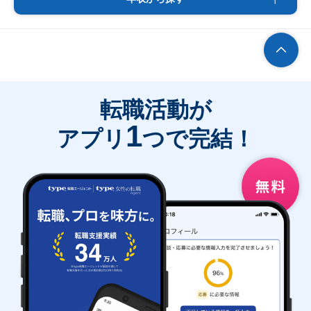
転職活動が
1
アプリ
つで完結！