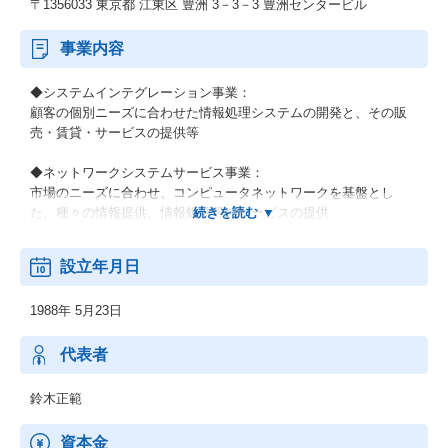
〒1356033 東京都 江東区 豊洲 3－3－3 豊洲センタービル
事業内容
◆システムインテグレーション事業：
顧客の個別ニーズに合わせた情報処理システムの開発と、その販
売・賃貸・サービスの提供等
◆ネットワークシステムサービス事業：
市場のニーズに合わせ、コンピュータネットワークを基盤とし
た、種々の情報提供、情報処理等のサービスの提供
◆その他の事業：
設立年月日
顧客の経営上の問題点に係わる調査・分析、情報処理システムの
在り方に係わる企画・提案、保守・ファシリティマネジメント等
1988年 5月23日
代表者
鈴木正範
資本金