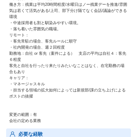
働き方：残業は平均20時間程度/水曜日はノー残業デーを推進/雰囲
気は若くて活気がある/上司、部下分け隔てなく会話/議論ができる
環境
・中途採用者も割と馴染みやすい環境。
・落ち着いた雰囲気の職場。
リモート：
・客先常駐の場合、客先ルールに順守
・社内開発の場合、週２回程度
勤務地：自社 or 客先（案件による） 支店の平均は自社４：客先
６程度
客先と自社を行ったり来たりみたいなことはなく、在宅勤務の場
合もあり
キャリア：
・マネージャスキル
・担当する領域の拡大如何によっては新規部/課の立ち上げによる
ポストの抜擢
変更の範囲：有
会社の定める業務
必要な経験