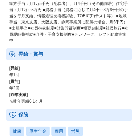
家族手当：月1万5千円（配偶者）、月4千円（その他同居）住宅手
当：月1万～5万円 ■資格手当（資格に応じて月4千～3万6千円の手
当を毎月支給、情報処理技術者試験、TOEIC(R)テスト等） ■地域
手当（東京支店、大阪支店、静岡事業所に配属の場合、月5千円）
■出張手当■社員持株制度■財形貯蓄制度■報奨金制度■社員旅行■社
員親睦費補助■介護・子育支援制度■テレワーク、シフト勤務実施
中
昇給・賞与
[昇給]
年1回
[賞与]
年2回
[昨年実績]
※昨年実績6.1ヶ月
保険
健康
厚生年金
雇用
労災