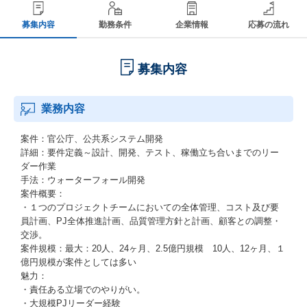
募集内容
勤務条件
企業情報
応募の流れ
募集内容
業務内容
案件：官公庁、公共系システム開発
詳細：要件定義～設計、開発、テスト、稼働立ち合いまでのリー
ダー作業
手法：ウォーターフォール開発
案件概要：
・１つのプロジェクトチームにおいての全体管理、コスト及び要
員計画、PJ全体推進計画、品質管理方針と計画、顧客との調整・
交渉。
案件規模：最大：20人、24ヶ月、2.5億円規模 10人、12ヶ月、１
億円規模が案件としては多い
魅力：
・責任ある立場でのやりがい。
・大規模PJリーダー経験