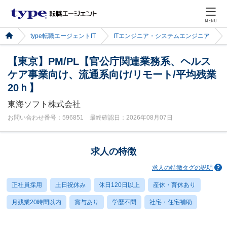
MENU
type転職エージェントIT
ITエンジニア・システムエンジニア
【東京】PM/PL【官公庁関連業務系、ヘルス
ケア事業向け、流通系向け/リモート/平均残業
20ｈ】
東海ソフト株式会社
お問い合わせ番号：596851 最終確認日：2026年08月07日
求人の特徴
求人の特徴タグの説明
正社員採用
土日祝休み
休日120日以上
産休・育休あり
月残業20時間以内
賞与あり
学歴不問
社宅・住宅補助