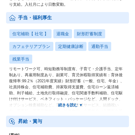
り支給。入社月により日数変動。
手当・福利厚生
住宅補助【 社宅 】
退職金
財形貯蓄制度
カフェテリアプラン
定期健康診断
通勤手当
残業手当
リモートワーク可、時短勤務等制度有、子育て・介護手当、定年
制あり、再雇用制度あり、副業可、育児休暇取得実績有：育休後
復帰率:99.2％（2021年度実績）財形貯蓄（一般、住宅、年金）、
社員持株会、住宅補助費、持家取得支援費、住宅ローン返済補
助、利子補給、土地先行取得融資、住宅関連手数料補助、住宅駆
け付けサービス、ベネフィット・パッケージなど、人間ドック、
オプション検査補助など、育児・介護支援サービス、結婚祝い
金、弔慰料、災害見舞金など、社員食堂、企業年金（企業年金基
金、確定拠出年金）、電気通信共済会(個人年金、遺児育英基金)
昇給・賞与