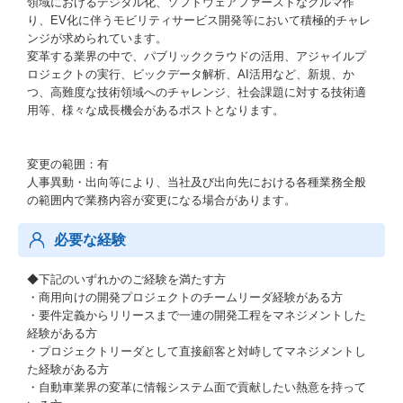
領域におけるデジタル化、ソフトウェアファーストなクルマ作
り、EV化に伴うモビリティサービス開発等において積極的チャレ
ンジが求められています。
変革する業界の中で、パブリッククラウドの活用、アジャイルプ
ロジェクトの実行、ビックデータ解析、AI活用など、新規、か
つ、高難度な技術領域へのチャレンジ、社会課題に対する技術適
用等、様々な成長機会があるポストとなります。
変更の範囲：有
人事異動・出向等により、当社及び出向先における各種業務全般
の範囲内で業務内容が変更になる場合があります。
必要な経験
◆下記のいずれかのご経験を満たす方
・商用向けの開発プロジェクトのチームリーダ経験がある方
・要件定義からリリースまで一連の開発工程をマネジメントした
経験がある方
・プロジェクトリーダとして直接顧客と対峙してマネジメントし
た経験がある方
・自動車業界の変革に情報システム面で貢献したい熱意を持って