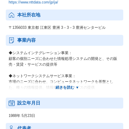
https://www.nttdata.com/jp/ja/
本社所在地
〒1356033 東京都 江東区 豊洲 3－3－3 豊洲センタービル
事業内容
◆システムインテグレーション事業：
顧客の個別ニーズに合わせた情報処理システムの開発と、その販
売・賃貸・サービスの提供等
◆ネットワークシステムサービス事業：
市場のニーズに合わせ、コンピュータネットワークを基盤とし
た、種々の情報提供、情報処理等のサービスの提供
◆その他の事業：
設立年月日
顧客の経営上の問題点に係わる調査・分析、情報処理システムの
在り方に係わる企画・提案、保守・ファシリティマネジメント等
1988年 5月23日
代表者