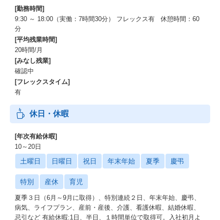
[勤務時間]
9:30 ～ 18:00（実働：7時間30分） フレックス有 休憩時間：60
分
[平均残業時間]
20時間/月
[みなし残業]
確認中
[フレックスタイム]
有
休日・休暇
[年次有給休暇]
10～20日
土曜日
日曜日
祝日
年末年始
夏季
慶弔
特別
産休
育児
夏季３日（6月～9月に取得）、特別連続２日、年末年始、慶弔、
病気、ライフプラン、産前・産後、介護、看護休暇、結婚休暇、
忌引など 有給休暇:1日、半日、１時間単位で取得可。入社初月よ