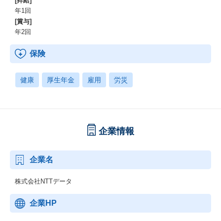
[昇給]
年1回
[賞与]
年2回
保険
健康
厚生年金
雇用
労災
企業情報
企業名
株式会社NTTデータ
企業HP