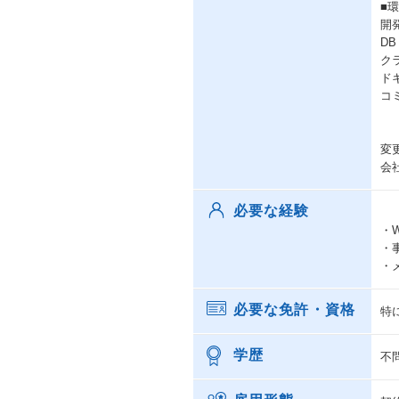
■
開発
DB
クラ
ドキ
コミ
変
会
必要な経験
・
・
・
必要な免許・資格
特
学歴
不