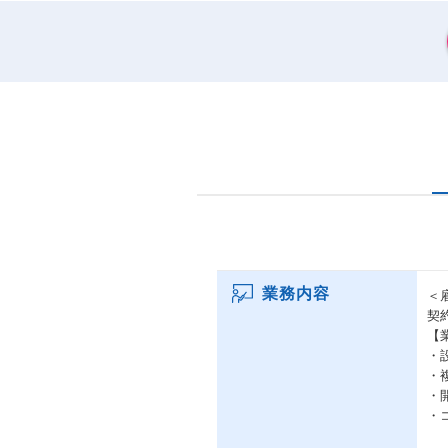
業務内容
＜
契
【
・
・
・
・