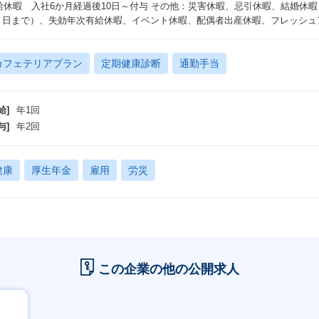
給休暇 入社6か月経過後10日～付与 その他：災害休暇、忌引休暇、結婚休
5 日まで）、失効年次有給休暇、イベント休暇、配偶者出産休暇、フレッシ
カフェテリアプラン
定期健康診断
通勤手当
給]
年1回
与]
年2回
健康
厚生年金
雇用
労災
この企業の他の公開求人