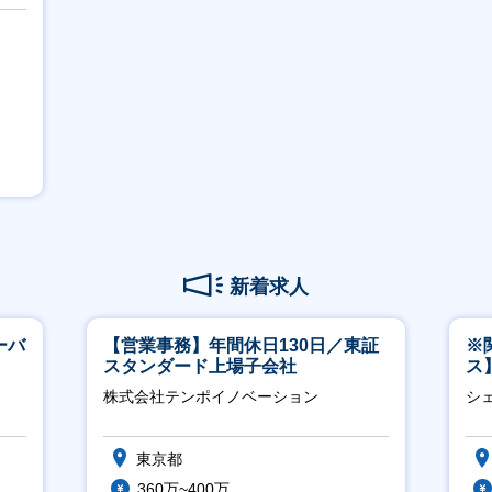
新着求人
ーバ
【営業事務】年間休日130日／東証
※
スタンダード上場子会社
ス
ー
株式会社テンポイノベーション
シ
東京都
360万~400万