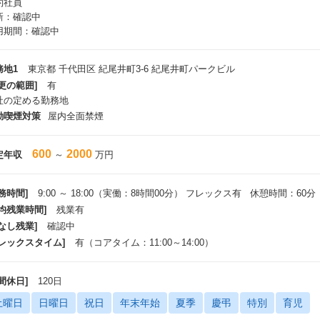
約社員
新：確認中
用期間：確認中
務地1
東京都 千代田区 紀尾井町3-6 紀尾井町パークビル
更の範囲]
有
社の定める勤務地
動喫煙対策
屋内全面禁煙
600
2000
定年収
～
万円
務時間]
9:00 ～ 18:00（実働：8時間00分） フレックス有 休憩時間：60分
平均残業時間]
残業有
なし残業]
確認中
フレックスタイム]
有（コアタイム：11:00～14:00）
間休日]
120日
土曜日
日曜日
祝日
年末年始
夏季
慶弔
特別
育児