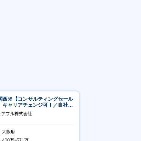
関西※【コンサルティングセール
】キャリアチェンジ可！／自社サ
ビス『シェアフル』の営業
ェアフル株式会社
大阪府
400万~571万