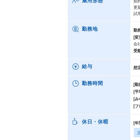
雇用形態
契
更
試
勤務地
勤
[変
会
受
給与
想
勤務時間
[勤
[
[み
[
休日・休暇
[年