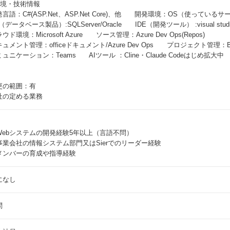
環境・技術情報
言語：C#(ASP.Net、ASP.Net Core)、他 開発環境：OS（使っているサーバー）:
（データベース製品）:SQLServer/Oracle IDE（開発ツール） :visual stud
ウド環境：Microsoft Azure ソース管理：Azure Dev Ops(Repos)
ュメント管理：officeドキュメント/Azure Dev Ops プロジェクト管理：B
ュニケーション：Teams AIツール ：Cline・Claude Codeはじめ拡大中
更の範囲：有
社の定める業務
Webシステムの開発経験5年以上（言語不問）
事業会社の情報システム部門又はSierでのリーダー経験
メンバーの育成や指導経験
になし
問