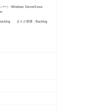
Windows Server/Linux
io
acklog タスク管理：Backlog