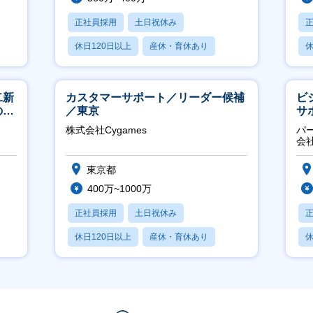
正社員採用
土日祝休み
休日120日以上
産休・育休あり
休
賞与あり
二新
カスタマーサポート／リーダー候補
ビ
のマ
／東京
サ
修充
力
株式会社Cygames
パ
推
会
東京都
400万~1000万
正社員採用
土日祝休み
休日120日以上
産休・育休あり
休
月残業20時間以内