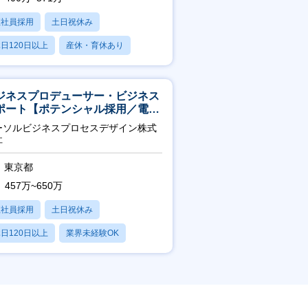
正社員採用
土日祝休み
日120日以上
産休・育休あり
賞与あり
ジネスプロデューサー・ビジネス
ポート【ポテンシャル採用／電
・ガス等の民間向けプロジェクト
ーソルビジネスプロセスデザイン株式
進】
社
東京都
457万~650万
正社員採用
土日祝休み
日120日以上
業界未経験OK
産休・育休あり