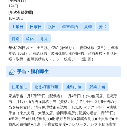
[年間休日]
124日
[年次有給休暇]
10～20日
土曜日
日曜日
祝日
年末年始
夏季
慶弔
特別
産休
育児
年休124日以上、土日祝、GW（暦通り）、夏季休暇（3日）、年末
年始（6日）、有給休暇、慶弔休暇、特別休暇、産前産後・育児休
暇（取得・復帰実績あり）、ノー残業デー（週1回）
手当・福利厚生
住宅補助
財形貯蓄制度
通勤手当
残業手当
家族手当：月1万5千円（配偶者）、月4千円（その他同居）住宅手
当：月1万～5万円 ■資格手当（資格に応じて月4千～3万6千円の手
当を毎月支給、情報処理技術者試験、TOEIC(R)テスト等） ■地域
手当（東京支店、大阪支店、静岡事業所に配属の場合、月5千円）
■出張手当■社員持株制度■財形貯蓄制度■報奨金制度■社員旅行■社
員親睦費補助■介護・子育支援制度■テレワーク、シフト勤務実施