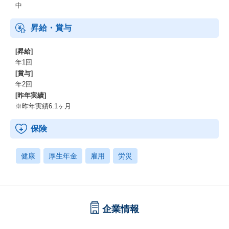
中
昇給・賞与
[昇給]
年1回
[賞与]
年2回
[昨年実績]
※昨年実績6.1ヶ月
保険
健康
厚生年金
雇用
労災
企業情報