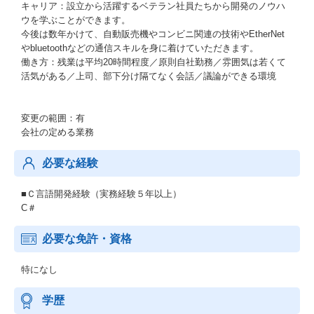
キャリア：設立から活躍するベテラン社員たちから開発のノウハ
ウを学ぶことができます。
今後は数年かけて、自動販売機やコンビニ関連の技術やEtherNet
やbluetoothなどの通信スキルを身に着けていただきます。
働き方：残業は平均20時間程度／原則自社勤務／雰囲気は若くて
活気がある／上司、部下分け隔てなく会話／議論ができる環境
変更の範囲：有
会社の定める業務
必要な経験
■Ｃ言語開発経験（実務経験５年以上）
C＃
必要な免許・資格
特になし
学歴