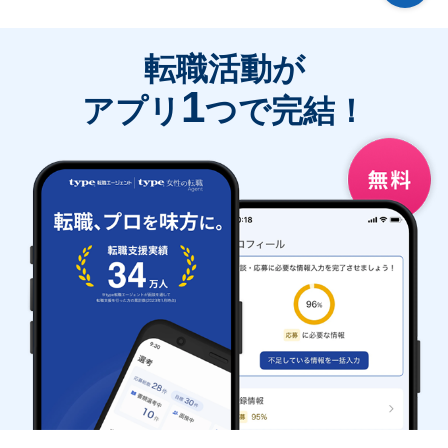
転職活動が
1
アプリ
つで完結！