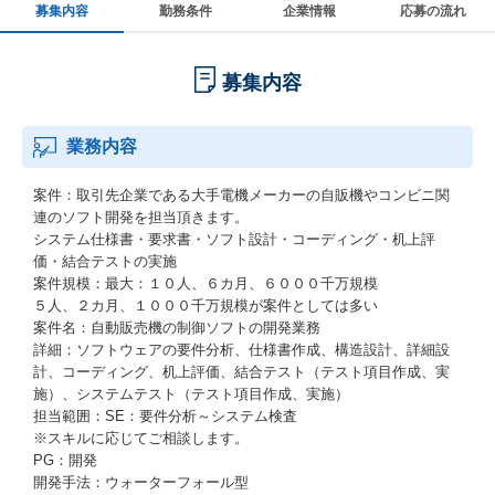
募集内容
勤務条件
企業情報
応募の流れ
募集内容
業務内容
案件：取引先企業である大手電機メーカーの自販機やコンビニ関
連のソフト開発を担当頂きます。
システム仕様書・要求書・ソフト設計・コーディング・机上評
価・結合テストの実施
案件規模：最大：１０人、６カ月、６０００千万規模
５人、２カ月、１０００千万規模が案件としては多い
案件名：自動販売機の制御ソフトの開発業務
詳細：ソフトウェアの要件分析、仕様書作成、構造設計、詳細設
計、コーディング、机上評価、結合テスト（テスト項目作成、実
施）、システムテスト（テスト項目作成、実施）
担当範囲：SE：要件分析～システム検査
※スキルに応じてご相談します。
PG：開発
開発手法：ウォーターフォール型