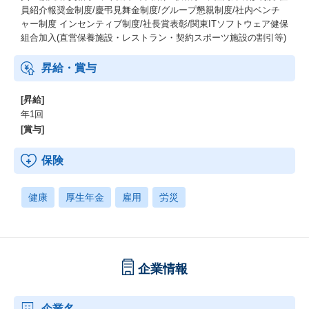
員紹介報奨金制度/慶弔見舞金制度/グループ懇親制度/社内ベンチ
ャー制度 インセンティブ制度/社長賞表彰/関東ITソフトウェア健保
組合加入(直営保養施設・レストラン・契約スポーツ施設の割引等)
昇給・賞与
[昇給]
年1回
[賞与]
保険
健康
厚生年金
雇用
労災
企業情報
企業名