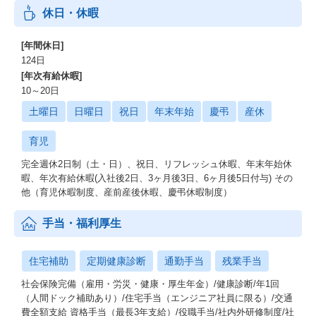
休日・休暇
[年間休日]
124日
[年次有給休暇]
10～20日
土曜日
日曜日
祝日
年末年始
慶弔
産休
育児
完全週休2日制（土・日）、祝日、リフレッシュ休暇、年末年始休
暇、年次有給休暇(入社後2日、3ヶ月後3日、6ヶ月後5日付与) その
他（育児休暇制度、産前産後休暇、慶弔休暇制度）
手当・福利厚生
住宅補助
定期健康診断
通勤手当
残業手当
社会保険完備（雇用・労災・健康・厚生年金）/健康診断/年1回
（人間ドック補助あり）/住宅手当（エンジニア社員に限る）/交通
費全額支給 資格手当（最長3年支給）/役職手当/社内外研修制度/社