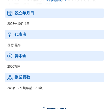
計・開発（構築）、運用・保守まで、
様々な工程におけるソリューション・サービスをご提供いたしま
設立年月日
す。
●デジタルフォント開発事業：
2008年10月 1日
クライアント・企業の業態に幅広く利用できるフォントサービス
の提供を実現するために、
ユニークかつ芸術性の高い新書体の開発、最先端のデバイス向け
代表者
表示用フォントサービスを開発いたします。
●通信事業/不動産事業/プロモーション事業
長竹 晃平
資本金
2000万円
従業員数
245名 （平均年齢：31歳）