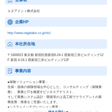
エヌアイシィ株式会社
企業HP
http://www.nagatake.co.jp/nic/
本社所在地
〒1600023 東京都 新宿区西新宿6-24-1 西新宿三井ビルディング12
F 新宿 6-24-1 西新宿三井ビルディング12F
事業内容
●保険ソリューション事業：
生保・損保の保険領域を中心とした、コンサルティング（保険業
務）、業務とITを橋渡すビジネスアナリスト、
そして業務システム設計・開発等の上流工程でクライアントの業
務改善・推進をご支援いたします。
●システムインテグレーション事業：
アプリケーション開発やインフラ領域のプロジェクトでは、設