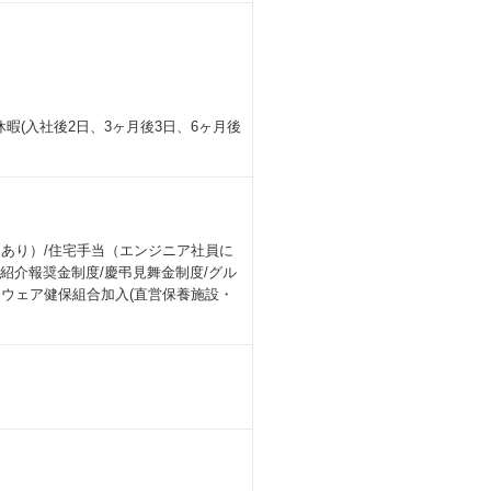
(入社後2日、3ヶ月後3日、6ヶ月後
助あり）/住宅手当（エンジニア社員に
員紹介報奨金制度/慶弔見舞金制度/グル
トウェア健保組合加入(直営保養施設・