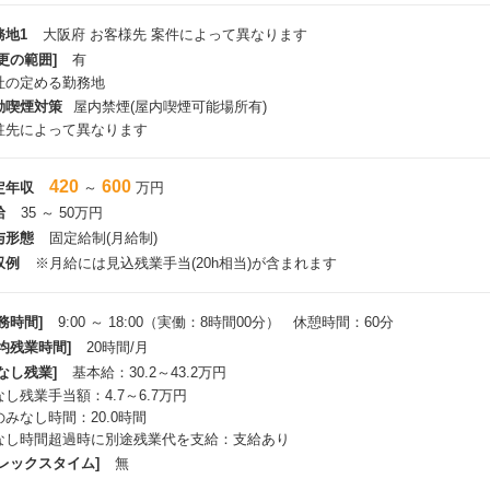
務地1
大阪府 お客様先 案件によって異なります
更の範囲]
有
社の定める勤務地
動喫煙対策
屋内禁煙(屋内喫煙可能場所有)
駐先によって異なります
420
600
定年収
～
万円
給
35 ～ 50万円
与形態
固定給制(月給制)
収例
※月給には見込残業手当(20h相当)が含まれます
務時間]
9:00 ～ 18:00（実働：8時間00分） 休憩時間：60分
平均残業時間]
20時間/月
なし残業]
基本給：30.2～43.2万円
なし残業手当額：4.7～6.7万円
のみなし時間：20.0時間
なし時間超過時に別途残業代を支給：支給あり
フレックスタイム]
無