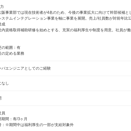
魅力
大阪事業部では現在技術者が4名のため、今後の事業拡大に向けて幹部候補と
システムインテグレーション事業を軸に事業を展開。売上/社員数が対前年比1
達成
社内資格取得補助研修を始めとする、充実の福利厚生や制度を用意。社員が働
更の範囲：有
社の定める業務
ーバエンジニアとしてのご経験
になし
問
社員
用期間：有/3ヶ月
考：※期間中は福利厚生の一部が支給対象外