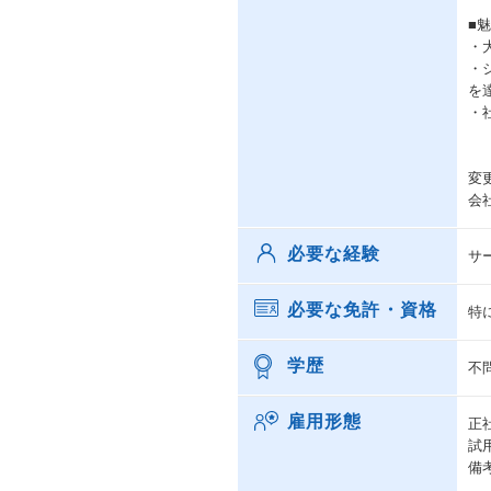
■
・
・
を
・
変
会
必要な経験
サ
必要な免許・資格
特
学歴
不
雇用形態
正
試
備