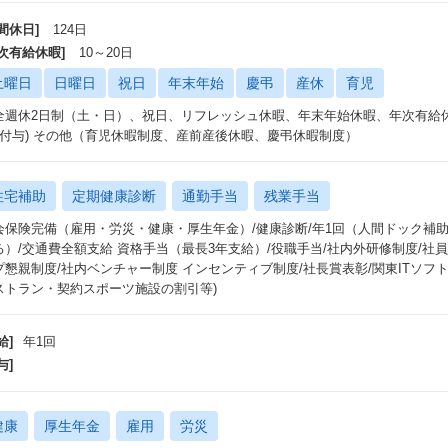
間休日]
124日
年次有給休暇]
10～20日
土曜日
日曜日
祝日
年末年始
慶弔
産休
育児
全週休2日制（土・日）、祝日、リフレッシュ休暇、年末年始休暇、年次有給休暇
日付与) その他（育児休暇制度、産前産後休暇、慶弔休暇制度）
住宅補助
定期健康診断
通勤手当
残業手当
会保険完備（雇用・労災・健康・厚生年金）/健康診断/年1回（人間ドック補
る）/交通費全額支給 資格手当（最長3年支給）/役職手当/社内外研修制度/社
プ懇親制度/社内ベンチャー制度 インセンティブ制度/社長賞表彰/関東ITソフ
ストラン・契約スポーツ施設の割引等)
給]
年1回
与]
健康
厚生年金
雇用
労災