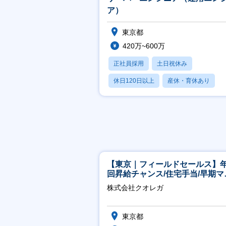
ア）
東京都
420万~600万
正社員採用
土日祝休み
休日120日以上
産休・育休あり
月残業20時間以内
【東京｜フィールドセールス】年
回昇給チャンス/住宅手当/早期マ
ジメント機会あり！
株式会社クオレガ
東京都