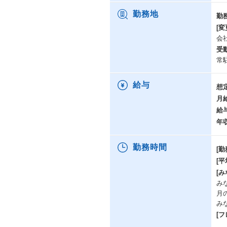
勤務地
勤
[変
会
受
常
給与
想
月
給
年
勤務時間
[勤
[
[み
み
月
み
[