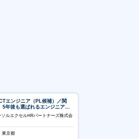
ICTエンジニア（PL候補）／関
】5年後も選ばれるエンジニアへ
チーム運営・体制構築
ーソルエクセルHRパートナーズ株式会
東京都