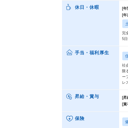
休日・休暇
[年
[
完
5
手当・福利厚生
社
限
ー
レ
昇給・賞与
[昇
[賞
保険