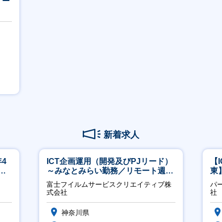
新着求人
4
ICT企画運用（開発及びPJリード）
【
ネ
～みなとみらい勤務／リモート週
東
2OK／業務改善～
／
富士フイルムサービスクリエイティブ株
パ
式会社
社
神奈川県