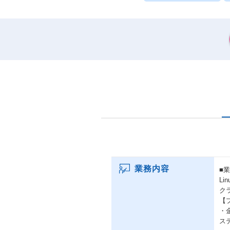
業務内容
■
L
ク
【
・
ス