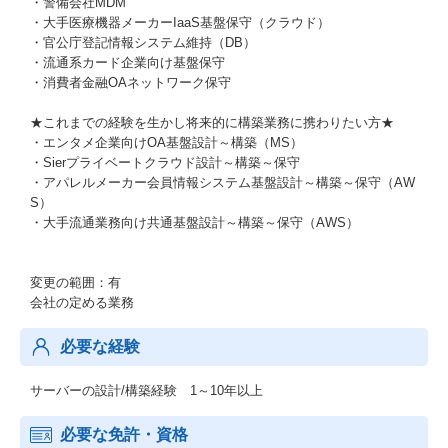
・警備会社MDM
・大手医療機器メーカーIaaS基盤保守（クラウド）
・官公庁登記情報システム維持（DB）
・流通系カード企業向け基盤保守
・消費者金融OAネットワーク保守
★これまでの経験を生かし将来的に構築業務に携わりたい方★
・エンタメ企業向けOA基盤設計～構築（MS）
・Sierプライベートクラウド設計～構築～保守
・アパレルメーカー会員情報システム基盤設計～構築～保守（AW
S）
・大手流通業務向け共通基盤設計～構築～保守（AWS）
変更の範囲：有
会社の定める業務
必要な経験
サーバーの設計/構築経験 1～10年以上
必要な免許・資格