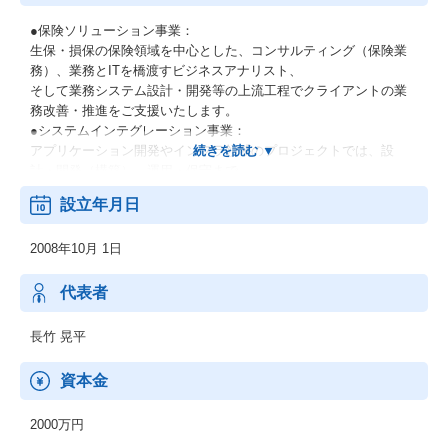
●保険ソリューション事業：
生保・損保の保険領域を中心とした、コンサルティング（保険業
務）、業務とITを橋渡すビジネスアナリスト、
そして業務システム設計・開発等の上流工程でクライアントの業
務改善・推進をご支援いたします。
●システムインテグレーション事業：
アプリケーション開発やインフラ領域のプロジェクトでは、設
計・開発（構築）、運用・保守まで、
様々な工程におけるソリューション・サービスをご提供いたしま
設立年月日
す。
●デジタルフォント開発事業：
2008年10月 1日
クライアント・企業の業態に幅広く利用できるフォントサービス
の提供を実現するために、
ユニークかつ芸術性の高い新書体の開発、最先端のデバイス向け
代表者
表示用フォントサービスを開発いたします。
●通信事業/不動産事業/プロモーション事業
長竹 晃平
資本金
2000万円