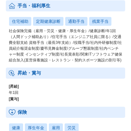
手当・福利厚生
住宅補助
定期健康診断
通勤手当
残業手当
社会保険完備（雇用・労災・健康・厚生年金）/健康診断/年1回
（人間ドック補助あり）/住宅手当（エンジニア社員に限る）/交通
費全額支給 資格手当（最長3年支給）/役職手当/社内外研修制度/社
員紹介報奨金制度/慶弔見舞金制度/グループ懇親制度/社内ベンチ
ャー制度 インセンティブ制度/社長賞表彰/関東ITソフトウェア健保
組合加入(直営保養施設・レストラン・契約スポーツ施設の割引等)
昇給・賞与
[昇給]
年1回
[賞与]
保険
健康
厚生年金
雇用
労災