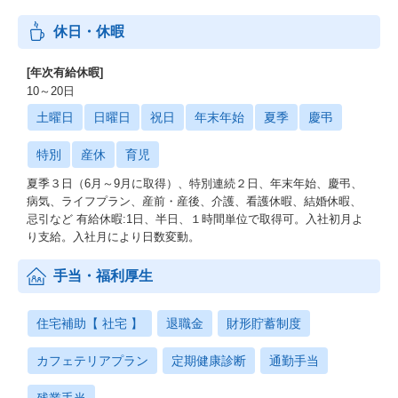
休日・休暇
[年次有給休暇]
10～20日
土曜日
日曜日
祝日
年末年始
夏季
慶弔
特別
産休
育児
夏季３日（6月～9月に取得）、特別連続２日、年末年始、慶弔、
病気、ライフプラン、産前・産後、介護、看護休暇、結婚休暇、
忌引など 有給休暇:1日、半日、１時間単位で取得可。入社初月よ
り支給。入社月により日数変動。
手当・福利厚生
住宅補助【 社宅 】
退職金
財形貯蓄制度
カフェテリアプラン
定期健康診断
通勤手当