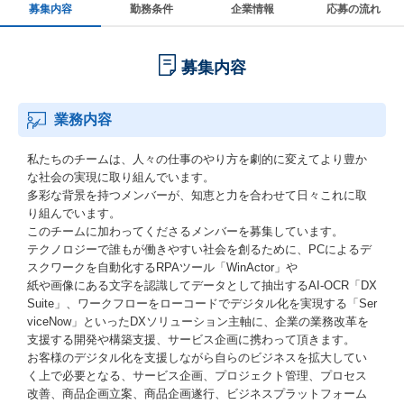
募集内容
勤務条件
企業情報
応募の流れ
募集内容
業務内容
私たちのチームは、人々の仕事のやり方を劇的に変えてより豊か
な社会の実現に取り組んでいます。
多彩な背景を持つメンバーが、知恵と力を合わせて日々これに取
り組んでいます。
このチームに加わってくださるメンバーを募集しています。
テクノロジーで誰もが働きやすい社会を創るために、PCによるデ
スクワークを自動化するRPAツール「WinActor」や
紙や画像にある文字を認識してデータとして抽出するAI-OCR「DX
Suite」、ワークフローをローコードでデジタル化を実現する「Ser
viceNow」といったDXソリューション主軸に、企業の業務改革を
支援する開発や構築支援、サービス企画に携わって頂きます。
お客様のデジタル化を支援しながら自らのビジネスを拡大してい
く上で必要となる、サービス企画、プロジェクト管理、プロセス
改善、商品企画立案、商品企画遂行、ビジネスプラットフォーム