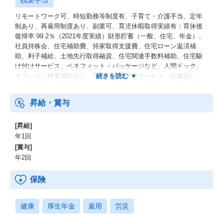
残業手当
リモートワーク可、時短勤務等制度有、子育て・介護手当、定年
制あり、再雇用制度あり、副業可、育児休暇取得実績有：育休後
復帰率:99.2％（2021年度実績）財形貯蓄（一般、住宅、年金）、
社員持株会、住宅補助費、持家取得支援費、住宅ローン返済補
助、利子補給、土地先行取得融資、住宅関連手数料補助、住宅駆
け付けサービス、ベネフィット・パッケージなど、人間ドック、
オプション検査補助など、育児・介護支援サービス、結婚祝い
金、弔慰料、災害見舞金など、社員食堂、企業年金（企業年金基
金、確定拠出年金）、電気通信共済会(個人年金、遺児育英基金)
昇給・賞与
[昇給]
年1回
[賞与]
年2回
保険
健康
厚生年金
雇用
労災