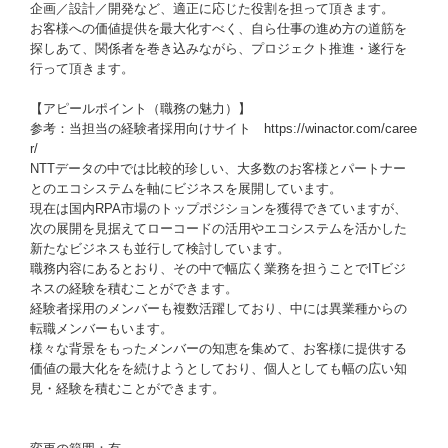
企画／設計／開発など、適正に応じた役割を担って頂きます。
お客様への価値提供を最大化すべく、自ら仕事の進め方の道筋を
探しあて、関係者を巻き込みながら、プロジェクト推進・遂行を
行って頂きます。
【アピールポイント（職務の魅力）】
参考：当担当の経験者採用向けサイト https://winactor.com/caree
r/
NTTデータの中では比較的珍しい、大多数のお客様とパートナー
とのエコシステムを軸にビジネスを展開しています。
現在は国内RPA市場のトップポジションを獲得できていますが、
次の展開を見据えてローコードの活用やエコシステムを活かした
新たなビジネスも並行して検討しています。
職務内容にあるとおり、その中で幅広く業務を担うことでITビジ
ネスの経験を積むことができます。
経験者採用のメンバーも複数活躍しており、中には異業種からの
転職メンバーもいます。
様々な背景をもったメンバーの知恵を集めて、お客様に提供する
価値の最大化をを続けようとしており、個人としても幅の広い知
見・経験を積むことができます。