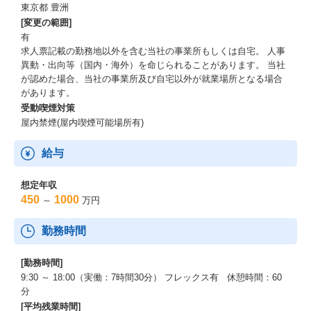
東京都 豊洲
（１）管理職
[変更の範囲]
プロジェクトリーダーやプロジェクトマネージャーとして経験を
有
積み、将来的にはマネジメント職や戦略的な立場での役割を目指
求人票記載の勤務地以外を含む当社の事業所もしくは自宅。 人事
すことができます。
異動・出向等（国内・海外）を命じられることがあります。 当社
リーダーシップや戦略的思考力を活かし、業界全体を見渡したポ
が認めた場合、当社の事業所及び自宅以外が就業場所となる場合
ジションで活躍する道が開かれています。
があります。
受動喫煙対策
（２）技術専門職
屋内禁煙(屋内喫煙可能場所有)
エンジニアとして深い専門性を追求し、技術のプロフェッショナ
ルとして活躍することが可能です。
最新技術に触れながら、業界全体に影響を与える存在を目指せる
給与
環境を整えています
想定年収
450
1000
～
万円
勤務時間
[勤務時間]
9:30 ～ 18:00（実働：7時間30分） フレックス有 休憩時間：60
分
[平均残業時間]