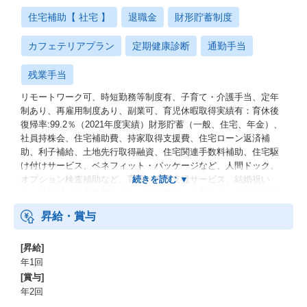
住宅補助【 社宅 】
退職金
財形貯蓄制度
カフェテリアプラン
定期健康診断
通勤手当
残業手当
リモートワーク可、時短勤務等制度有、子育て・介護手当、定年
制あり、再雇用制度あり、副業可、育児休暇取得実績有：育休後
復帰率:99.2％（2021年度実績）財形貯蓄（一般、住宅、年金）、
社員持株会、住宅補助費、持家取得支援費、住宅ローン返済補
助、利子補給、土地先行取得融資、住宅関連手数料補助、住宅駆
け付けサービス、ベネフィット・パッケージなど、人間ドック、
オプション検査補助など、育児・介護支援サービス、結婚祝い
金、弔慰料、災害見舞金など、社員食堂、企業年金（企業年金基
金、確定拠出年金）、電気通信共済会(個人年金、遺児育英基金)
昇給・賞与
[昇給]
年1回
[賞与]
年2回