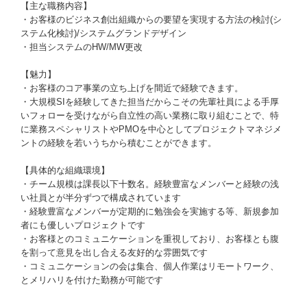
【主な職務内容】
・お客様のビジネス創出組織からの要望を実現する方法の検討(シ
ステム化検討)/システムグランドデザイン
・担当システムのHW/MW更改
【魅力】
・お客様のコア事業の立ち上げを間近で経験できます。
・大規模SIを経験してきた担当だからこその先輩社員による手厚
いフォローを受けながら自立性の高い業務に取り組むことで、特
に業務スペシャリストやPMOを中心としてプロジェクトマネジメ
ントの経験を若いうちから積むことができます。
【具体的な組織環境】
・チーム規模は課長以下十数名。経験豊富なメンバーと経験の浅
い社員とが半分ずつで構成されています
・経験豊富なメンバーが定期的に勉強会を実施する等、新規参加
者にも優しいプロジェクトです
・お客様とのコミュニケーションを重視しており、お客様とも腹
を割って意見を出し合える友好的な雰囲気です
・コミュニケーションの会は集合、個人作業はリモートワーク、
とメリハリを付けた勤務が可能です