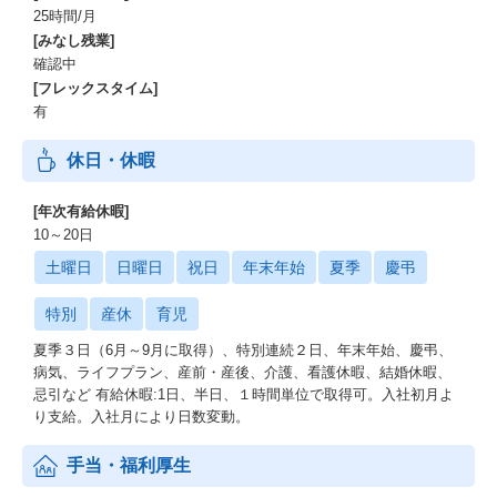
25時間/月
[みなし残業]
確認中
[フレックスタイム]
有
休日・休暇
[年次有給休暇]
10～20日
土曜日
日曜日
祝日
年末年始
夏季
慶弔
特別
産休
育児
夏季３日（6月～9月に取得）、特別連続２日、年末年始、慶弔、
病気、ライフプラン、産前・産後、介護、看護休暇、結婚休暇、
忌引など 有給休暇:1日、半日、１時間単位で取得可。入社初月よ
り支給。入社月により日数変動。
手当・福利厚生