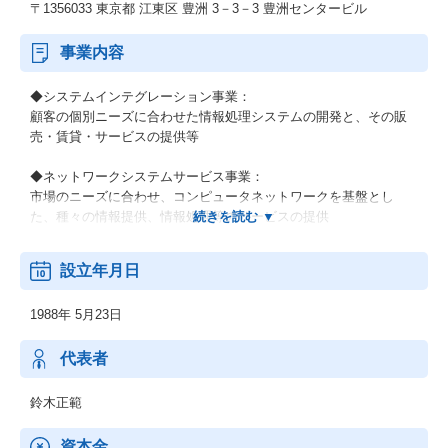
〒1356033 東京都 江東区 豊洲 3－3－3 豊洲センタービル
事業内容
◆システムインテグレーション事業：
顧客の個別ニーズに合わせた情報処理システムの開発と、その販
売・賃貸・サービスの提供等
◆ネットワークシステムサービス事業：
市場のニーズに合わせ、コンピュータネットワークを基盤とし
た、種々の情報提供、情報処理等のサービスの提供
◆その他の事業：
設立年月日
顧客の経営上の問題点に係わる調査・分析、情報処理システムの
在り方に係わる企画・提案、保守・ファシリティマネジメント等
1988年 5月23日
代表者
鈴木正範
資本金