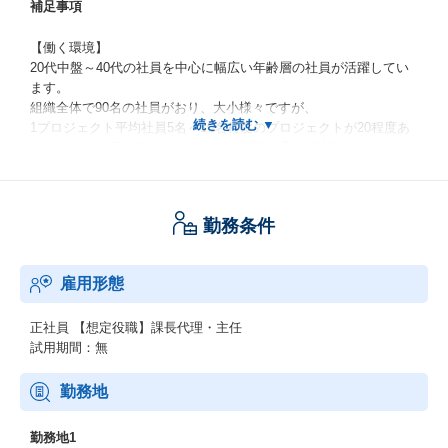
補足事項
【働く環境】
20代中盤～40代の社員を中心に幅広い年齢層の社員が活躍してい
ます。
組織全体で90名の社員がおり、大小様々ですが、
1プロジェクト平均社員5名～10名程度のプロジェクトが20程度あ
ります。（参画するプロジェクトは面談を通じて決定します）
ここ数年は経験者採用を積極的に行っております。（昨年度実績1
名）。
テレワークを中心とした働き方で（平均週1、2日出社）、
勤務条件
フレックス制度(コアタイム無し)など、柔軟な働き方を推奨してい
ます。
ライフステージに合わせた働き方が可能です。
雇用形態
【キャリア形成について】
プロジェクトマネジメントだけでなく、サービスデザインやITア
正社員
【想定役職】課長代理・主任
ーキテクチャなど、幅広い分野でのキャリアを選ぶことができま
試用期間：無
す。
将来的にPL/PMとしての経験を積み、プロジェクト全体をマネジ
勤務地
メントする中で、自身のマネジメントスキルをさらに高めること
ができます。
勤務地1