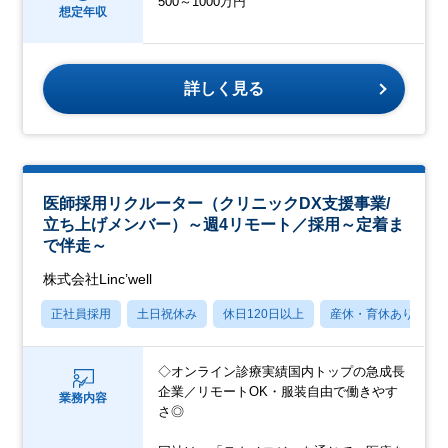
500～1000万円
想定年収
詳しく見る
医師採用リクルーター（クリニックDX支援事業/
立ち上げメンバー）～週4リモート／採用～定着ま
で伴走～
株式会社Linc’well
正社員採用
土日祝休み
休日120日以上
産休・育休あり
◇オンライン診療実績国内トップの急成長
企業／リモートOK・服装自由で働きやす
業務内容
さ◎