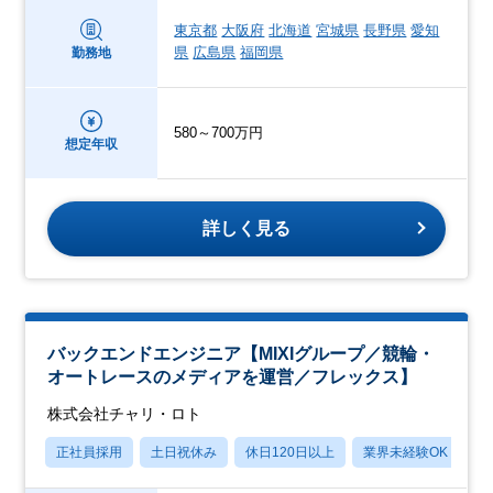
東京都
大阪府
北海道
宮城県
長野県
愛知
県
広島県
福岡県
勤務地
580～700万円
想定年収
詳しく見る
バックエンドエンジニア【MIXIグループ／競輪・
オートレースのメディアを運営／フレックス】
株式会社チャリ・ロト
正社員採用
土日祝休み
休日120日以上
業界未経験OK
産