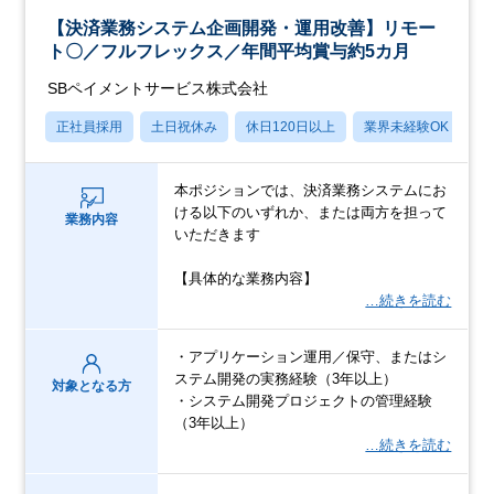
【決済業務システム企画開発・運用改善】リモー
ト〇／フルフレックス／年間平均賞与約5カ月
SBペイメントサービス株式会社
正社員採用
土日祝休み
休日120日以上
業界未経験OK
産
本ポジションでは、決済業務システムにお
ける以下のいずれか、または両方を担って
業務内容
いただきます
【具体的な業務内容】
…続きを読む
・アプリケーション運用／保守、またはシ
ステム開発の実務経験（3年以上）
対象となる方
・システム開発プロジェクトの管理経験
（3年以上）
…続きを読む