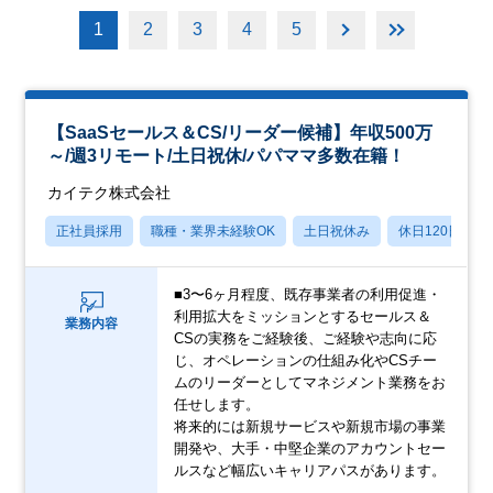
1
2
3
4
5
【SaaSセールス＆CS/リーダー候補】年収500万
～/週3リモート/土日祝休/パパママ多数在籍！
カイテク株式会社
正社員採用
職種・業界未経験OK
土日祝休み
休日120日以上
■3〜6ヶ月程度、既存事業者の利用促進・
利用拡大をミッションとするセールス＆
業務内容
CSの実務をご経験後、ご経験や志向に応
じ、オペレーションの仕組み化やCSチー
ムのリーダーとしてマネジメント業務をお
任せします。
将来的には新規サービスや新規市場の事業
開発や、大手・中堅企業のアカウントセー
ルスなど幅広いキャリアパスがあります。