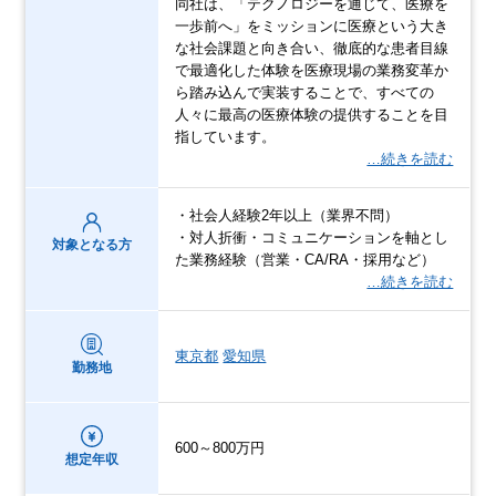
同社は、「テクノロジーを通じて、医療を
一歩前へ」をミッションに医療という大き
な社会課題と向き合い、徹底的な患者目線
で最適化した体験を医療現場の業務変革か
ら踏み込んで実装することで、すべての
人々に最高の医療体験の提供することを目
指しています。
…続きを読む
・社会人経験2年以上（業界不問）
・対人折衝・コミュニケーションを軸とし
対象となる方
た業務経験（営業・CA/RA・採用など）
…続きを読む
東京都
愛知県
勤務地
600～800万円
想定年収