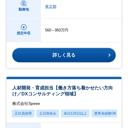
東京都
勤務地
560～950万円
想定年収
詳しく見る
人材開発・育成担当【働き方落ち着かせたい方向
け／DXコンサルティング領域】
株式会社Speee
正社員採用
土日祝休み
休日120日以上
業界未経験OK
産