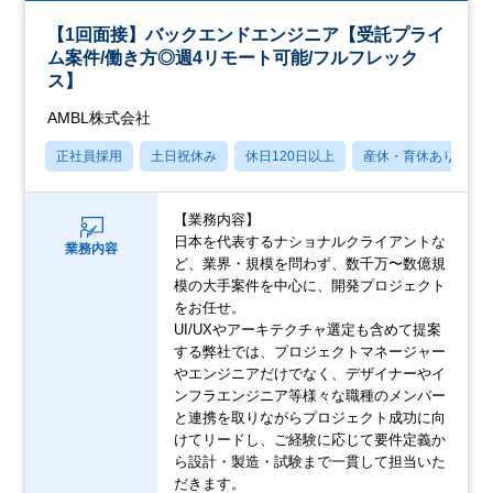
【1回面接】バックエンドエンジニア【受託プライ
ム案件/働き方◎週4リモート可能/フルフレック
ス】
AMBL株式会社
正社員採用
土日祝休み
休日120日以上
産休・育休あり
【業務内容】
日本を代表するナショナルクライアントな
業務内容
ど、業界・規模を問わず、数千万〜数億規
模の大手案件を中心に、開発プロジェクト
をお任せ。
UI/UXやアーキテクチャ選定も含めて提案
する弊社では、プロジェクトマネージャー
やエンジニアだけでなく、デザイナーやイ
ンフラエンジニア等様々な職種のメンバー
と連携を取りながらプロジェクト成功に向
けてリードし、ご経験に応じて要件定義か
ら設計・製造・試験まで一貫して担当いた
だきます。