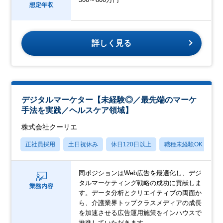
想定年収
詳しく見る
デジタルマーケター【未経験◎／最先端のマーケ
手法を実践／ヘルスケア領域】
株式会社クーリエ
正社員採用
土日祝休み
休日120日以上
職種未経験OK
産
同ポジションはWeb広告を最適化し、デジ
タルマーケティング戦略の成功に貢献しま
業務内容
す。データ分析とクリエイティブの両面か
ら、介護業界トップクラスメディアの成長
を加速させる広告運用施策をインハウスで
推進していただきます。