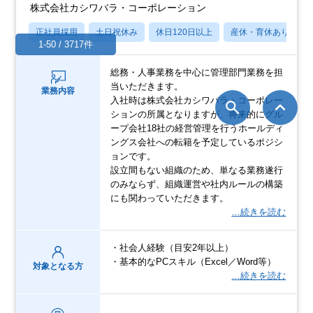
株式会社カシワバラ・コーポレーション
正社員採用
土日祝休み
休日120日以上
産休・育休あり
1-50 / 3717件
総務・人事業務を中心に管理部門業務を担
当いただきます。
業務内容
入社時は株式会社カシワバラ・コーポレー
ションの所属となりますが、将来的にグル
ープ会社18社の経営管理を行うホールディ
ングス会社への転籍を予定しているポジシ
ョンです。
設立間もない組織のため、単なる業務遂行
のみならず、組織運営や社内ルールの構築
にも関わっていただきます。
…続きを読む
・社会人経験（目安2年以上）
・基本的なPCスキル（Excel／Word等）
対象となる方
…続きを読む