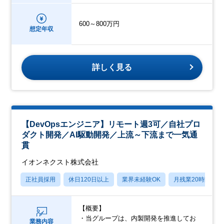
600～800万円
想定年収
詳しく見る
【DevOpsエンジニア】リモート週3可／自社プロ
ダクト開発／AI駆動開発／上流～下流まで一気通
貫
イオンネクスト株式会社
正社員採用
休日120日以上
業界未経験OK
月残業20時間以内
【概要】
・当グループは、内製開発を推進してお
業務内容